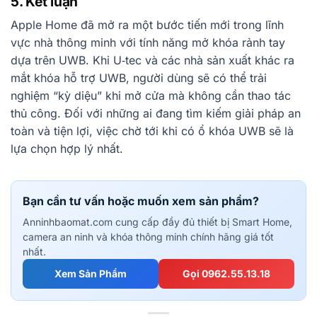
5. Kết luận
Apple Home đã mở ra một bước tiến mới trong lĩnh
vực nhà thông minh với tính năng mở khóa rảnh tay
dựa trên UWB. Khi U‑tec và các nhà sản xuất khác ra
mắt khóa hỗ trợ UWB, người dùng sẽ có thể trải
nghiệm “kỳ diệu” khi mở cửa mà không cần thao tác
thủ công. Đối với những ai đang tìm kiếm giải pháp an
toàn và tiện lợi, việc chờ tới khi có ổ khóa UWB sẽ là
lựa chọn hợp lý nhất.
Bạn cần tư vấn hoặc muốn xem sản phẩm?
Anninhbaomat.com cung cấp đầy đủ thiết bị Smart Home,
camera an ninh và khóa thông minh chính hãng giá tốt
nhất.
Xem Sản Phẩm
Gọi 0962.55.13.18