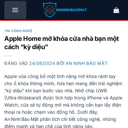
Bỏ
qua
nội
dung
TIN CÔNG NGHỆ
Apple Home mở khóa cửa nhà bạn một
cách “kỳ diệu”
ĐĂNG VÀO
24/06/2024
BỞI
AN NINH BẢO MẬT
Apple vừa công bố một tính năng mở khóa rảnh tay
cho ổ khóa thông minh, hứa hẹn mang đến trải nghiệm
“kỳ diệu” khi bạn bước vào nhà. Nhờ chip UWB
(Ultra‑Wideband) được tích hợp trong iPhone và Apple
Watch, cửa sẽ tự động mở mà không cần bạn lấy điện
thoại ra hoặc chạm vào đồng hồ. Dưới đây,
An Ninh Bảo Mật phân tích chi tiết công nghệ, những
điểm mạnh và hạn chế của tính năng này.