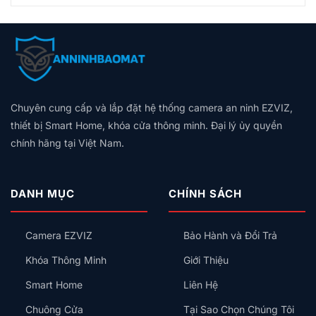
Chuyển
Thông
có
Ninh
Khóa
Động
Minh
bình
+
Cửa
Là
Cho
luận
Tự
Thông
Tự
Chung
ở
Động
Minh
Bật
Cư
Nhà
Hóa
Loại
Đèn,
2026:
Cũ
Trọn
Nào
Hú
Bảng
Không
Gói,
Tốt?
Còi,
Giá
Có
Giá
Vân
Khóa
Theo
Chuyên cung cấp và lắp đặt hệ thống camera an ninh EZVIZ,
Dây
Theo
Tay,
Cửa
Diện
Trung
Quy
thiết bị Smart Home, khóa cửa thông minh. Đại lý ủy quyền
Mã
Tích,
Tính:
Mô
Số
chính hãng tại Việt Nam.
Thiết
Lắp
Hay
Bị
Công
Thẻ
Nên
Tắc
Từ,
Lắp
Thông
Có
DANH MỤC
CHÍNH SÁCH
Trước
Minh
An
Kiểu
Toàn
Gì
Không?
Camera EZVIZ
Bảo Hành và Đổi Trả
Cho
Đúng?
Khóa Thông Minh
Giới Thiệu
Smart Home
Liên Hệ
Chuông Cửa
Tại Sao Chọn Chúng Tôi