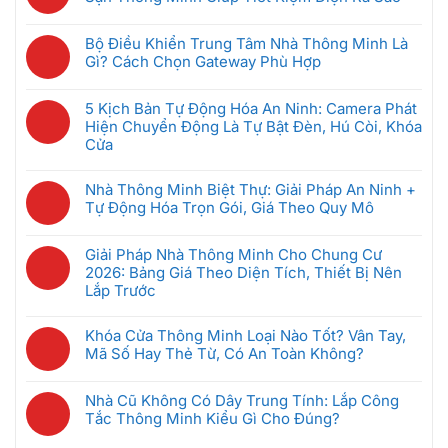
Hoạt
luận
Bị
Không
Động
ở
Nhà
có
Thế
Hệ
Bộ Điều Khiển Trung Tâm Nhà Thông Minh Là
Thông
bình
Nào?
Thống
Gì? Cách Chọn Gateway Phù Hợp
Minh
luận
Có
Intercom
Không
Nên
ở
Bị
Chung
có
Mua
GRMS
5 Kịch Bản Tự Động Hóa An Ninh: Camera Phát
Hack
Cư
bình
Đầu
Là
Hiện Chuyển Động Là Tự Bật Đèn, Hú Còi, Khóa
Không,
Thông
luận
Tiên
Gì?
Cửa
Bảo
Minh:
ở
Khi
Hệ
Mật
Không
Giải
Bộ
Mới
Thống
Ra
có
Pháp
Nhà Thông Minh Biệt Thự: Giải Pháp An Ninh +
Điều
Bắt
Quản
Sao
bình
Nào
Tự Động Hóa Trọn Gói, Giá Theo Quy Mô
Khiển
Đầu
Lý
luận
Tốt
Trung
(Dưới
Không
Phòng
ở
Nhất
Tâm
5
có
Khách
Giải Pháp Nhà Thông Minh Cho Chung Cư
5
Cho
Nhà
Triệu)
bình
Sạn
2026: Bảng Giá Theo Diện Tích, Thiết Bị Nên
Kịch
Căn
Thông
luận
Thông
Lắp Trước
Bản
Hộ
Minh
ở
Minh
Tự
2026?
Không
Là
Nhà
Giúp
Động
có
Gì?
Khóa Cửa Thông Minh Loại Nào Tốt? Vân Tay,
Thông
Tiết
Hóa
bình
Cách
Mã Số Hay Thẻ Từ, Có An Toàn Không?
Minh
Kiệm
An
luận
Chọn
Biệt
Không
Điện
Ninh:
ở
Gateway
Thự:
có
Ra
Camera
Nhà Cũ Không Có Dây Trung Tính: Lắp Công
Giải
Phù
Giải
bình
Sao
Phát
Tắc Thông Minh Kiểu Gì Cho Đúng?
Pháp
Hợp
Pháp
luận
Hiện
Nhà
Không
An
ở