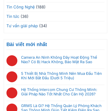
Tin Công Nghệ
(188)
Tin tức
(36)
Tư vấn giải pháp
(34)
Bài viết mới nhất
Camera An Ninh Không Dây Hoạt Động Thế
Nào? Có Bị Hack Không, Bảo Mật Ra Sao
Không
có
5 Thiết Bị Nhà Thông Minh Nên Mua Đầu Tiên
bình
Khi Mới Bắt Đầu (Dưới 5 Triệu)
luận
Không
ở
có
Camera
Hệ Thống Intercom Chung Cư Thông Minh:
bình
An
Giải Pháp Nào Tốt Nhất Cho Căn Hộ 2026?
luận
Ninh
Không
ở
Không
có
5
GRMS Là Gì? Hệ Thống Quản Lý Phòng Khách
Dây
bình
Thiết
Sạn Thông Minh Giúp Tiết Kiệm Điện Ra Sao