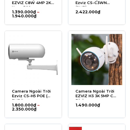
EZVIZ C8W 4MP 2K+
Ezviz CS-C3WN
Xoay 360
(2MP)
1.390.000
₫
–
2.422.000
₫
Khoảng
1.940.000
₫
giá:
từ
1.390.000₫
đến
1.940.000₫
Camera Ngoài Trời
Camera Ngoài Trời
Ezviz CS-H5 POE (
EZVIZ H3 3K 5MP Cố
3MP )
Định
1.800.000
₫
–
1.490.000
₫
Khoảng
2.350.000
₫
giá:
từ
1.800.000₫
đến
2.350.000₫