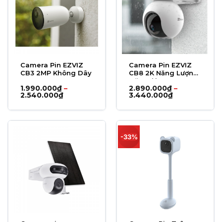
Camera Pin EZVIZ
Camera Pin EZVIZ
CB3 2MP Không Dây
CB8 2K Năng Lượng
Mặt Trời
1.990.000
₫
–
2.890.000
₫
–
Khoảng
Khoảng
2.540.000
₫
3.440.000
₫
giá:
giá:
từ
từ
1.990.000₫
2.890.000₫
đến
đến
2.540.000₫
3.440.000₫
-33%