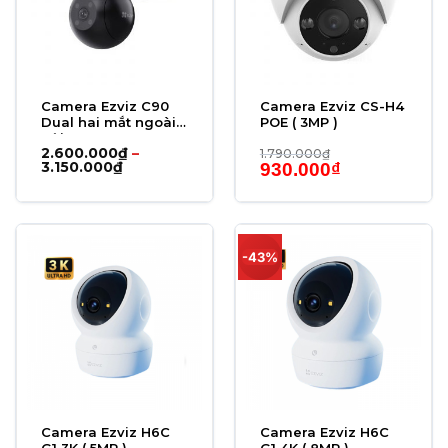
Camera Ezviz C90
Camera Ezviz CS-H4
Dual hai mắt ngoài
POE ( 3MP )
trời 2K+
2.600.000
₫
–
1.790.000
₫
Khoảng
Giá
Giá
3.150.000
₫
930.000
₫
giá:
gốc
hiện
từ
là:
tại
2.600.000₫
1.790.000₫.
là:
đến
930.000₫.
3.150.000₫
-43%
Camera Ezviz H6C
Camera Ezviz H6C
G1 3K ( 5MP )
G1 4K ( 8MP )