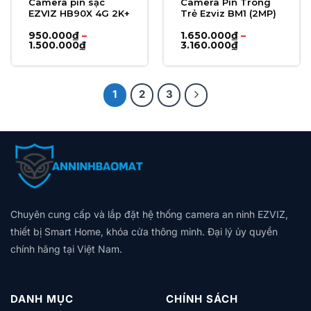
Camera pin sạc
Camera Pin Trông
EZVIZ HB90X 4G 2K+
Trẻ Ezviz BM1 (2MP)
950.000
₫
–
1.650.000
₫
–
Khoảng
Khoảng
1.500.000
₫
3.160.000
₫
giá:
giá:
từ
từ
950.000₫
1.650.000₫
đến
đến
1.500.000₫
3.160.000₫
1
2
3
Chuyên cung cấp và lắp đặt hệ thống camera an ninh EZVIZ,
thiết bị Smart Home, khóa cửa thông minh. Đại lý ủy quyền
chính hãng tại Việt Nam.
DANH MỤC
CHÍNH SÁCH