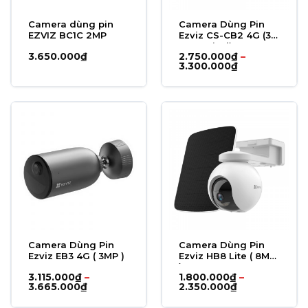
Camera dùng pin
Camera Dùng Pin
EZVIZ BC1C 2MP
Ezviz CS-CB2 4G (3
Megapixel)
3.650.000
₫
2.750.000
₫
–
Khoảng
3.300.000
₫
giá:
từ
2.750.000₫
đến
3.300.000₫
Camera Dùng Pin
Camera Dùng Pin
Ezviz EB3 4G ( 3MP )
Ezviz HB8 Lite ( 8MP
)
3.115.000
₫
–
1.800.000
₫
–
Khoảng
Khoảng
3.665.000
₫
2.350.000
₫
giá:
giá:
từ
từ