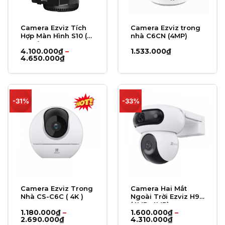
Camera Ezviz Tích
Camera Ezviz trong
Hợp Màn Hình S10 (
nhà C6CN (4MP)
4MP )
4.100.000
₫
–
1.533.000
₫
Khoảng
4.650.000
₫
giá:
từ
4.100.000₫
đến
4.650.000₫
-31%
-33%
Camera Ezviz Trong
Camera Hai Mắt
Nhà CS-C6C ( 4K )
Ngoài Trời Ezviz H90
(4MP+4MP)
1.180.000
₫
–
1.600.000
₫
–
Khoảng
Khoảng
2.690.000
₫
4.310.000
₫