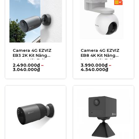
Camera 4G EZVIZ
Camera 4G EZVIZ
EB3 2K Kit Năng
EB8 4K Kit Năng
Lượng Mặt Trời
Lượng Mặt Trời
2.490.000
₫
–
3.990.000
₫
–
Khoảng
Khoảng
3.040.000
₫
4.540.000
₫
giá:
giá:
từ
từ
2.490.000₫
3.990.000₫
đến
đến
3.040.000₫
4.540.000₫