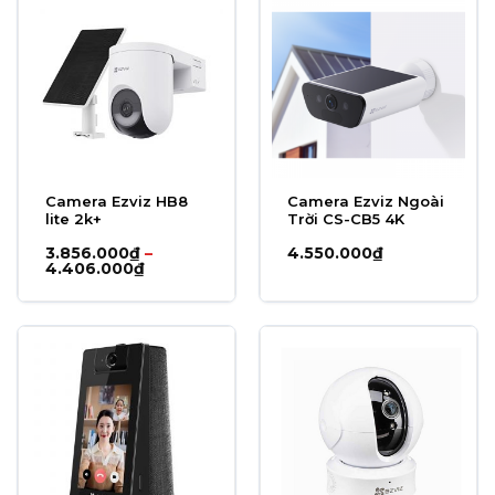
Camera Ezviz HB8
Camera Ezviz Ngoài
lite 2k+
Trời CS-CB5 4K
3.856.000
₫
–
4.550.000
₫
Khoảng
4.406.000
₫
giá:
từ
3.856.000₫
đến
4.406.000₫