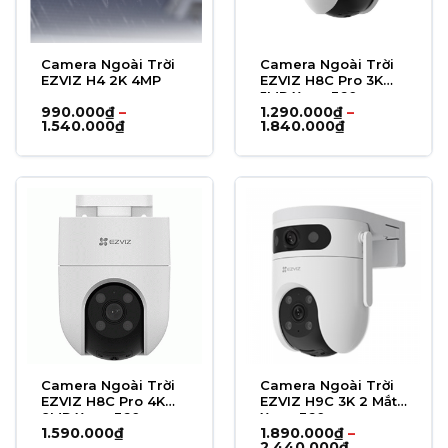
Camera Ngoài Trời
Camera Ngoài Trời
EZVIZ H4 2K 4MP
EZVIZ H8C Pro 3K
5MP Xoay 360
990.000
₫
–
1.290.000
₫
–
Khoảng
Khoảng
1.540.000
₫
1.840.000
₫
giá:
giá:
từ
từ
990.000₫
1.290.000₫
đến
đến
1.540.000₫
1.840.000₫
Camera Ngoài Trời
Camera Ngoài Trời
EZVIZ H8C Pro 4K
EZVIZ H9C 3K 2 Mắt
8MP Xoay 360
Xoay 360
1.590.000
₫
1.890.000
₫
–
Khoảng
2.440.000
₫