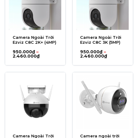
Camera Ngoài Trời
Camera Ngoài Trời
Ezviz C8C 2K+ (4MP)
Ezviz C8C 3K (5MP)
950.000
₫
–
950.000
₫
–
Khoảng
Khoảng
2.460.000
₫
2.460.000
₫
giá:
giá:
từ
từ
950.000₫
950.000₫
đến
đến
2.460.000₫
2.460.000₫
Camera Ngoài Trời
Camera ngoài trời