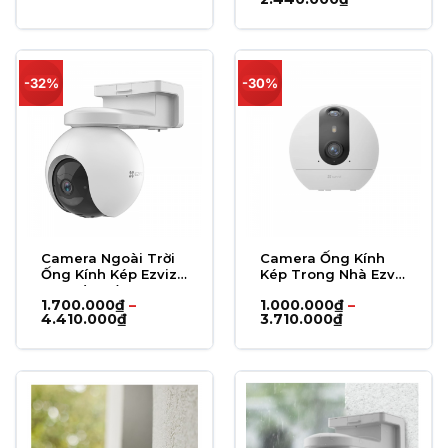
giá:
từ
1.890.000₫
đến
2.440.000₫
-32%
-30%
Camera Ngoài Trời
Camera Ống Kính
Ống Kính Kép Ezviz
Kép Trong Nhà Ezviz
H80X (8MP)
C60P 2K
1.700.000
₫
–
1.000.000
₫
–
Khoảng
Khoảng
4.410.000
₫
3.710.000
₫
giá:
giá:
từ
từ
1.700.000₫
1.000.000₫
đến
đến
4.410.000₫
3.710.000₫