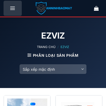
Bỏ
qua
nội
dung
EZVIZ
TRANG CHỦ
/
EZVIZ
PHÂN LOẠI SẢN PHẨM