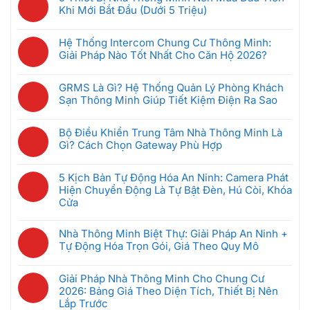
bình
Khi Mới Bắt Đầu (Dưới 5 Triệu)
luận
Không
ở
có
Camera
Hệ Thống Intercom Chung Cư Thông Minh:
bình
An
Giải Pháp Nào Tốt Nhất Cho Căn Hộ 2026?
luận
Ninh
Không
ở
Không
có
5
GRMS Là Gì? Hệ Thống Quản Lý Phòng Khách
Dây
bình
Thiết
Sạn Thông Minh Giúp Tiết Kiệm Điện Ra Sao
Hoạt
luận
Bị
Không
Động
ở
Nhà
có
Thế
Hệ
Bộ Điều Khiển Trung Tâm Nhà Thông Minh Là
Thông
bình
Nào?
Thống
Gì? Cách Chọn Gateway Phù Hợp
Minh
luận
Có
Intercom
Không
Nên
ở
Bị
Chung
có
Mua
GRMS
5 Kịch Bản Tự Động Hóa An Ninh: Camera Phát
Hack
Cư
bình
Đầu
Là
Hiện Chuyển Động Là Tự Bật Đèn, Hú Còi, Khóa
Không,
Thông
luận
Tiên
Gì?
Cửa
Bảo
Minh:
ở
Khi
Hệ
Mật
Không
Giải
Bộ
Mới
Thống
Ra
có
Pháp
Nhà Thông Minh Biệt Thự: Giải Pháp An Ninh +
Điều
Bắt
Quản
Sao
bình
Nào
Tự Động Hóa Trọn Gói, Giá Theo Quy Mô
Khiển
Đầu
Lý
luận
Tốt
Trung
(Dưới
Không
Phòng
ở
Nhất
Tâm
5
có
Khách
Giải Pháp Nhà Thông Minh Cho Chung Cư
5
Cho
Nhà
Triệu)
bình
Sạn
2026: Bảng Giá Theo Diện Tích, Thiết Bị Nên
Kịch
Căn
Thông
luận
Thông
Lắp Trước
Bản
Hộ
Minh