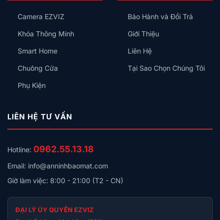
Toàn
Gì
Không?
Camera EZVIZ
Bảo Hành và Đổi Trả
Cho
Đúng?
Khóa Thông Minh
Giới Thiệu
Smart Home
Liên Hệ
Chuông Cửa
Tại Sao Chọn Chúng Tôi
Phụ Kiện
LIÊN HỆ TƯ VẤN
0962.55.13.18
Hotline:
Email: info@anninhbaomat.com
Giờ làm việc: 8:00 - 21:00 (T2 - CN)
ĐẠI LÝ ỦY QUYỀN EZVIZ