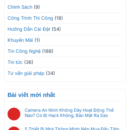
Chính Sách
(9)
Công Trình Thi Công
(18)
Hướng Dẫn Cài Đặt
(54)
Khuyến Mãi
(1)
Tin Công Nghệ
(188)
Tin tức
(36)
Tư vấn giải pháp
(34)
Bài viết mới nhất
Camera An Ninh Không Dây Hoạt Động Thế
Nào? Có Bị Hack Không, Bảo Mật Ra Sao
Không
có
5 Thiết Bị Nhà Thông Minh Nên Mua Đầu Tiên