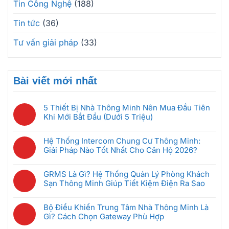
Tin Công Nghệ
(188)
Tin tức
(36)
Tư vấn giải pháp
(33)
Bài viết mới nhất
5 Thiết Bị Nhà Thông Minh Nên Mua Đầu Tiên
Khi Mới Bắt Đầu (Dưới 5 Triệu)
Không
có
Hệ Thống Intercom Chung Cư Thông Minh:
bình
Giải Pháp Nào Tốt Nhất Cho Căn Hộ 2026?
luận
Không
ở
có
5
GRMS Là Gì? Hệ Thống Quản Lý Phòng Khách
bình
Thiết
Sạn Thông Minh Giúp Tiết Kiệm Điện Ra Sao
luận
Bị
Không
ở
Nhà
có
Hệ
Bộ Điều Khiển Trung Tâm Nhà Thông Minh Là
Thông
bình
Thống
Gì? Cách Chọn Gateway Phù Hợp
Minh
luận
Intercom
Không