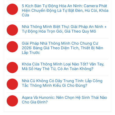
Nên
ở
Chung
có
Mua
GRMS
5 Kịch Bản Tự Động Hóa An Ninh: Camera Phát
Cư
bình
Đầu
Là
Hiện Chuyển Động Là Tự Bật Đèn, Hú Còi, Khóa
Thông
luận
Tiên
Gì?
Cửa
Minh:
ở
Khi
Hệ
Không
Giải
Bộ
Mới
Thống
có
Pháp
Nhà Thông Minh Biệt Thự: Giải Pháp An Ninh +
Điều
Bắt
Quản
bình
Nào
Tự Động Hóa Trọn Gói, Giá Theo Quy Mô
Khiển
Đầu
Lý
luận
Tốt
Trung
(Dưới
Không
Phòng
ở
Nhất
Tâm
5
có
Khách
Giải Pháp Nhà Thông Minh Cho Chung Cư
5
Cho
Nhà
Triệu)
bình
Sạn
2026: Bảng Giá Theo Diện Tích, Thiết Bị Nên
Kịch
Căn
Thông
luận
Thông
Lắp Trước
Bản
Hộ
Minh
ở
Minh
Tự
2026?
Không
Là
Nhà
Giúp
Động
có
Gì?
Khóa Cửa Thông Minh Loại Nào Tốt? Vân Tay,
Thông
Tiết
Hóa
bình
Cách
Mã Số Hay Thẻ Từ, Có An Toàn Không?
Minh
Kiệm
An
luận
Chọn
Biệt
Không
Điện
Ninh:
ở
Gateway
Thự:
có
Ra
Camera
Nhà Cũ Không Có Dây Trung Tính: Lắp Công
Giải
Phù
Giải
bình
Sao
Phát
Tắc Thông Minh Kiểu Gì Cho Đúng?
Pháp
Hợp
Pháp
luận
Hiện
Nhà
Không
An
ở
Chuyển
Thông
có
Ninh
Khóa
Aqara Và Hunonic: Nên Chọn Hệ Sinh Thái Nào
Động
Minh
bình
+
Cửa
Cho Gia Đình?
Là
Cho
luận
Tự
Thông
Không
Tự
Chung
ở
Động
Minh
có
Bật
Cư
Nhà