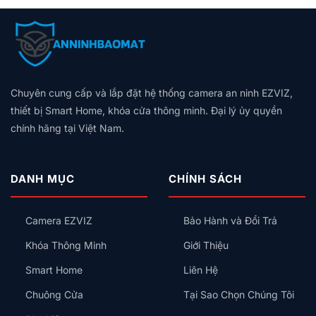
Hóa
Loại
bình
Đèn,
2026:
Cũ
Trọn
Nào
luận
Hú
Bảng
Không
Gói,
Tốt?
ở
Còi,
Giá
Có
Giá
Vân
Aqara
Khóa
Theo
Dây
Theo
Tay,
Và
Cửa
Diện
Trung
Quy
Mã
Hunonic:
Tích,
Tính:
Mô
Số
Nên
Thiết
Lắp
Hay
Chuyên cung cấp và lắp đặt hệ thống camera an ninh EZVIZ,
Chọn
Bị
Công
Thẻ
Hệ
Nên
thiết bị Smart Home, khóa cửa thông minh. Đại lý ủy quyền
Tắc
Từ,
Sinh
Lắp
Thông
chính hãng tại Việt Nam.
Có
Thái
Trước
Minh
An
Nào
Kiểu
Toàn
Cho
Gì
Không?
Gia
Cho
DANH MỤC
CHÍNH SÁCH
Đình?
Đúng?
Camera EZVIZ
Bảo Hành và Đổi Trả
Khóa Thông Minh
Giới Thiệu
Smart Home
Liên Hệ
Chuông Cửa
Tại Sao Chọn Chúng Tôi