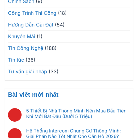
Chính Sách
(9)
Công Trình Thi Công
(18)
Hướng Dẫn Cài Đặt
(54)
Khuyến Mãi
(1)
Tin Công Nghệ
(188)
Tin tức
(36)
Tư vấn giải pháp
(33)
Bài viết mới nhất
5 Thiết Bị Nhà Thông Minh Nên Mua Đầu Tiên
Khi Mới Bắt Đầu (Dưới 5 Triệu)
Không
có
Hệ Thống Intercom Chung Cư Thông Minh:
bình
Giải Pháp Nào Tốt Nhất Cho Căn Hộ 2026?