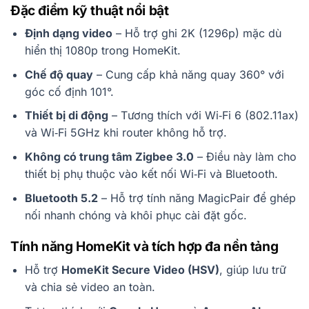
Đặc điểm kỹ thuật nổi bật
Định dạng video
– Hỗ trợ ghi 2K (1296p) mặc dù
hiển thị 1080p trong HomeKit.
Chế độ quay
– Cung cấp khả năng quay 360° với
góc cố định 101°.
Thiết bị di động
– Tương thích với Wi‑Fi 6 (802.11ax)
và Wi‑Fi 5GHz khi router không hỗ trợ.
Không có trung tâm Zigbee 3.0
– Điều này làm cho
thiết bị phụ thuộc vào kết nối Wi‑Fi và Bluetooth.
Bluetooth 5.2
– Hỗ trợ tính năng MagicPair để ghép
nối nhanh chóng và khôi phục cài đặt gốc.
Tính năng HomeKit và tích hợp đa nền tảng
Hỗ trợ
HomeKit Secure Video (HSV)
, giúp lưu trữ
và chia sẻ video an toàn.