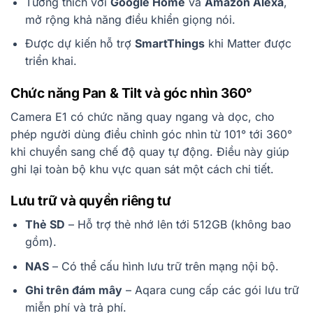
Tương thích với
Google Home
và
Amazon Alexa
,
mở rộng khả năng điều khiển giọng nói.
Được dự kiến hỗ trợ
SmartThings
khi Matter được
triển khai.
Chức năng Pan & Tilt và góc nhìn 360°
Camera E1 có chức năng quay ngang và dọc, cho
phép người dùng điều chỉnh góc nhìn từ 101° tới 360°
khi chuyển sang chế độ quay tự động. Điều này giúp
ghi lại toàn bộ khu vực quan sát một cách chi tiết.
Lưu trữ và quyền riêng tư
Thẻ SD
– Hỗ trợ thẻ nhớ lên tới 512GB (không bao
gồm).
NAS
– Có thể cấu hình lưu trữ trên mạng nội bộ.
Ghi trên đám mây
– Aqara cung cấp các gói lưu trữ
miễn phí và trả phí.