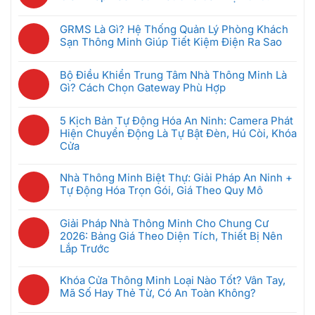
luận
Không
ở
có
5
GRMS Là Gì? Hệ Thống Quản Lý Phòng Khách
bình
Thiết
Sạn Thông Minh Giúp Tiết Kiệm Điện Ra Sao
luận
Bị
Không
ở
Nhà
có
Hệ
Bộ Điều Khiển Trung Tâm Nhà Thông Minh Là
Thông
bình
Thống
Gì? Cách Chọn Gateway Phù Hợp
Minh
luận
Intercom
Không
Nên
ở
Chung
có
Mua
GRMS
5 Kịch Bản Tự Động Hóa An Ninh: Camera Phát
Cư
bình
Đầu
Là
Hiện Chuyển Động Là Tự Bật Đèn, Hú Còi, Khóa
Thông
luận
Tiên
Gì?
Cửa
Minh:
ở
Khi
Hệ
Không
Giải
Bộ
Mới
Thống
có
Pháp
Nhà Thông Minh Biệt Thự: Giải Pháp An Ninh +
Điều
Bắt
Quản
bình
Nào
Tự Động Hóa Trọn Gói, Giá Theo Quy Mô
Khiển
Đầu
Lý
luận
Tốt
Trung
(Dưới
Không
Phòng
ở
Nhất
Tâm
5
có
Khách
Giải Pháp Nhà Thông Minh Cho Chung Cư
5
Cho
Nhà
Triệu)
bình
Sạn
2026: Bảng Giá Theo Diện Tích, Thiết Bị Nên
Kịch
Căn
Thông
luận
Thông
Lắp Trước
Bản
Hộ
Minh
ở
Minh
Tự
2026?
Không
Là
Nhà
Giúp
Động
có
Gì?
Khóa Cửa Thông Minh Loại Nào Tốt? Vân Tay,
Thông
Tiết
Hóa
bình
Cách
Mã Số Hay Thẻ Từ, Có An Toàn Không?
Minh
Kiệm
An
luận
Chọn
Biệt
Không
Điện
Ninh:
ở