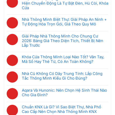
Cư
bình
Là
Hiện Chuyển Động Là Tự Bật Đèn, Hú Còi, Khóa
Thông
luận
Gì?
Cửa
Minh:
ở
Hệ
Không
Giải
Bộ
Thống
có
Pháp
Nhà Thông Minh Biệt Thự: Giải Pháp An Ninh +
Điều
Quản
bình
Nào
Tự Động Hóa Trọn Gói, Giá Theo Quy Mô
Khiển
Lý
luận
Tốt
Trung
Không
Phòng
ở
Nhất
Tâm
có
Khách
Giải Pháp Nhà Thông Minh Cho Chung Cư
5
Cho
Nhà
bình
Sạn
2026: Bảng Giá Theo Diện Tích, Thiết Bị Nên
Kịch
Căn
Thông
luận
Thông
Lắp Trước
Bản
Hộ
Minh
ở
Minh
Tự
2026?
Không
Là
Nhà
Giúp
Động
có
Gì?
Khóa Cửa Thông Minh Loại Nào Tốt? Vân Tay,
Thông
Tiết
Hóa
bình
Cách
Mã Số Hay Thẻ Từ, Có An Toàn Không?
Minh
Kiệm
An
luận
Chọn
Biệt
Không
Điện
Ninh:
ở
Gateway
Thự:
có
Ra
Camera
Nhà Cũ Không Có Dây Trung Tính: Lắp Công
Giải
Phù
Giải
bình
Sao
Phát
Tắc Thông Minh Kiểu Gì Cho Đúng?
Pháp
Hợp
Pháp
luận
Hiện
Nhà
Không
An
ở
Chuyển
Thông
có
Ninh
Khóa
Aqara Và Hunonic: Nên Chọn Hệ Sinh Thái Nào
Động
Minh
bình
+
Cửa
Cho Gia Đình?
Là
Cho
luận
Tự
Thông
Không
Tự
Chung
ở
Động
Minh
có
Bật
Cư
Nhà
Chuẩn KNX Là Gì? Vì Sao Biệt Thự, Nhà Phố
Hóa
Loại
bình
Đèn,
2026:
Cũ
Cao Cấp Nên Chọn Nhà Thông Minh KNX
Trọn
Nào
luận