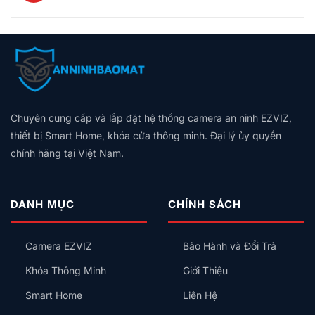
Hú
Bảng
Không
Gói,
Không
Tốt?
ở
Còi,
Giá
Có
Giá
có
Vân
Aqara
Khóa
Theo
Dây
Theo
bình
Tay,
Và
Cửa
Diện
Trung
Quy
luận
Mã
Hunonic:
Tích,
Tính:
ở
Mô
Số
Nên
Thiết
Lắp
Chuẩn
Hay
Chọn
Bị
Công
KNX
Thẻ
Hệ
Nên
Tắc
Là
Từ,
Sinh
Lắp
Thông
Gì?
Có
Thái
Trước
Minh
Chuyên cung cấp và lắp đặt hệ thống camera an ninh EZVIZ,
Vì
An
Nào
Kiểu
Sao
Toàn
thiết bị Smart Home, khóa cửa thông minh. Đại lý ủy quyền
Cho
Gì
Biệt
Không?
Gia
chính hãng tại Việt Nam.
Cho
Thự,
Đình?
Đúng?
Nhà
Phố
Cao
DANH MỤC
CHÍNH SÁCH
Cấp
Nên
Chọn
Camera EZVIZ
Bảo Hành và Đổi Trả
Nhà
Thông
Khóa Thông Minh
Giới Thiệu
Minh
KNX
Smart Home
Liên Hệ