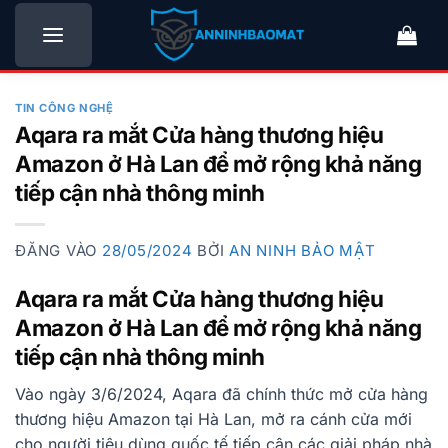
Bỏ
qua
nội
dung
TIN CÔNG NGHỆ
Aqara ra mắt Cửa hàng thương hiệu
Amazon ở Hà Lan để mở rộng khả năng
tiếp cận nhà thông minh
ĐĂNG VÀO
28/05/2024
BỞI
AN NINH BẢO MẬT
Aqara ra mắt Cửa hàng thương hiệu
Amazon ở Hà Lan để mở rộng khả năng
tiếp cận nhà thông minh
Vào ngày 3/6/2024, Aqara đã chính thức mở cửa hàng
thương hiệu Amazon tại Hà Lan, mở ra cánh cửa mới
cho người tiêu dùng quốc tế tiếp cận các giải pháp nhà