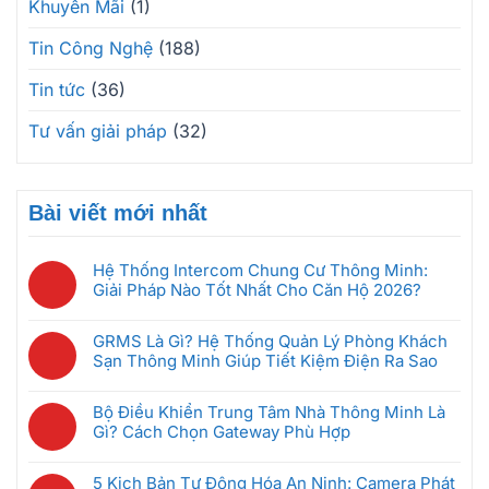
Khuyến Mãi
(1)
Tin Công Nghệ
(188)
Tin tức
(36)
Tư vấn giải pháp
(32)
Bài viết mới nhất
Hệ Thống Intercom Chung Cư Thông Minh:
Giải Pháp Nào Tốt Nhất Cho Căn Hộ 2026?
Không
có
GRMS Là Gì? Hệ Thống Quản Lý Phòng Khách
bình
Sạn Thông Minh Giúp Tiết Kiệm Điện Ra Sao
luận
Không
ở
có
Hệ
Bộ Điều Khiển Trung Tâm Nhà Thông Minh Là
bình
Thống
Gì? Cách Chọn Gateway Phù Hợp
luận
Intercom
Không
ở
Chung
có
GRMS
5 Kịch Bản Tự Động Hóa An Ninh: Camera Phát