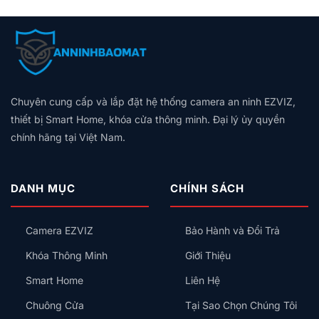
có
Bật
Cư
Nhà
Hóa
Loại
bình
Đèn,
2026:
Cũ
Trọn
Nào
luận
Hú
Bảng
Không
Gói,
Tốt?
ở
Còi,
Giá
Có
Giá
Vân
Aqara
Khóa
Theo
Dây
Theo
Tay,
Và
Cửa
Diện
Trung
Quy
Mã
Hunonic:
Tích,
Tính:
Mô
Số
Nên
Thiết
Lắp
Hay
Chuyên cung cấp và lắp đặt hệ thống camera an ninh EZVIZ,
Chọn
Bị
Công
Thẻ
Hệ
Nên
thiết bị Smart Home, khóa cửa thông minh. Đại lý ủy quyền
Tắc
Từ,
Sinh
Lắp
Thông
chính hãng tại Việt Nam.
Có
Thái
Trước
Minh
An
Nào
Kiểu
Toàn
Cho
Gì
Không?
Gia
Cho
DANH MỤC
CHÍNH SÁCH
Đình?
Đúng?
Camera EZVIZ
Bảo Hành và Đổi Trả
Khóa Thông Minh
Giới Thiệu
Smart Home
Liên Hệ
Chuông Cửa
Tại Sao Chọn Chúng Tôi