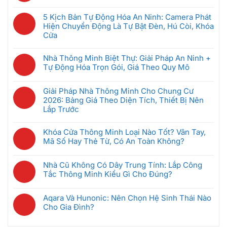
Intercom
Không
Nên
ở
Chung
có
Mua
GRMS
5 Kịch Bản Tự Động Hóa An Ninh: Camera Phát
Cư
bình
Đầu
Là
Hiện Chuyển Động Là Tự Bật Đèn, Hú Còi, Khóa
Thông
luận
Tiên
Gì?
Cửa
Minh:
ở
Khi
Hệ
Không
Giải
Bộ
Mới
Thống
có
Pháp
Nhà Thông Minh Biệt Thự: Giải Pháp An Ninh +
Điều
Bắt
Quản
bình
Nào
Tự Động Hóa Trọn Gói, Giá Theo Quy Mô
Khiển
Đầu
Lý
luận
Tốt
Trung
(Dưới
Không
Phòng
ở
Nhất
Tâm
5
có
Khách
Giải Pháp Nhà Thông Minh Cho Chung Cư
5
Cho
Nhà
Triệu)
bình
Sạn
2026: Bảng Giá Theo Diện Tích, Thiết Bị Nên
Kịch
Căn
Thông
luận
Thông
Lắp Trước
Bản
Hộ
Minh
ở
Minh
Tự
2026?
Không
Là
Nhà
Giúp
Động
có
Gì?
Khóa Cửa Thông Minh Loại Nào Tốt? Vân Tay,
Thông
Tiết
Hóa
bình
Cách
Mã Số Hay Thẻ Từ, Có An Toàn Không?
Minh
Kiệm
An
luận
Chọn
Biệt
Không
Điện
Ninh:
ở
Gateway
Thự:
có
Ra
Camera
Nhà Cũ Không Có Dây Trung Tính: Lắp Công
Giải
Phù
Giải
bình
Sao
Phát
Tắc Thông Minh Kiểu Gì Cho Đúng?
Pháp
Hợp
Pháp
luận
Hiện
Nhà
Không
An
ở
Chuyển
Thông
có
Ninh
Khóa
Aqara Và Hunonic: Nên Chọn Hệ Sinh Thái Nào
Động
Minh
bình
+
Cửa
Cho Gia Đình?
Là
Cho
luận
Tự
Thông
Không
Tự
Chung
ở
Động
Minh