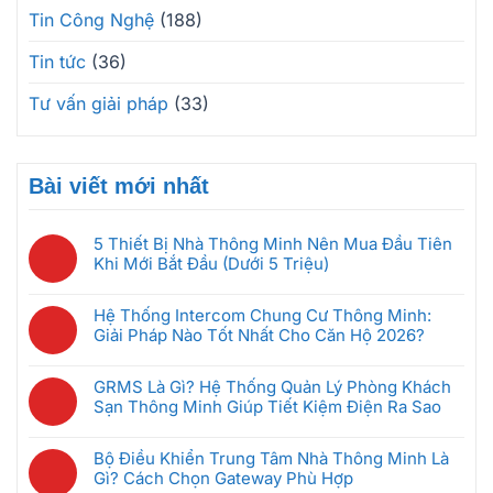
Tin Công Nghệ
(188)
Tin tức
(36)
Tư vấn giải pháp
(33)
Bài viết mới nhất
5 Thiết Bị Nhà Thông Minh Nên Mua Đầu Tiên
Khi Mới Bắt Đầu (Dưới 5 Triệu)
Không
có
Hệ Thống Intercom Chung Cư Thông Minh:
bình
Giải Pháp Nào Tốt Nhất Cho Căn Hộ 2026?
luận
Không
ở
có
5
GRMS Là Gì? Hệ Thống Quản Lý Phòng Khách
bình
Thiết
Sạn Thông Minh Giúp Tiết Kiệm Điện Ra Sao
luận
Bị
Không
ở
Nhà
có
Hệ
Bộ Điều Khiển Trung Tâm Nhà Thông Minh Là
Thông
bình
Thống
Gì? Cách Chọn Gateway Phù Hợp
Minh
luận