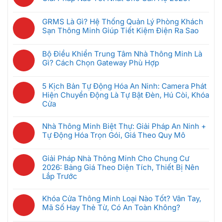
Không
có
GRMS Là Gì? Hệ Thống Quản Lý Phòng Khách
bình
Sạn Thông Minh Giúp Tiết Kiệm Điện Ra Sao
luận
Không
ở
có
Hệ
Bộ Điều Khiển Trung Tâm Nhà Thông Minh Là
bình
Thống
Gì? Cách Chọn Gateway Phù Hợp
luận
Intercom
Không
ở
Chung
có
GRMS
5 Kịch Bản Tự Động Hóa An Ninh: Camera Phát
Cư
bình
Là
Hiện Chuyển Động Là Tự Bật Đèn, Hú Còi, Khóa
Thông
luận
Gì?
Cửa
Minh:
ở
Hệ
Không
Giải
Bộ
Thống
có
Pháp
Nhà Thông Minh Biệt Thự: Giải Pháp An Ninh +
Điều
Quản
bình
Nào
Tự Động Hóa Trọn Gói, Giá Theo Quy Mô
Khiển
Lý
luận
Tốt
Trung
Không
Phòng
ở
Nhất
Tâm
có
Khách
Giải Pháp Nhà Thông Minh Cho Chung Cư
5
Cho
Nhà
bình
Sạn
2026: Bảng Giá Theo Diện Tích, Thiết Bị Nên
Kịch
Căn
Thông
luận
Thông
Lắp Trước
Bản
Hộ
Minh
ở
Minh
Tự
2026?
Không
Là
Nhà
Giúp
Động
có
Gì?
Khóa Cửa Thông Minh Loại Nào Tốt? Vân Tay,
Thông
Tiết
Hóa
bình
Cách
Mã Số Hay Thẻ Từ, Có An Toàn Không?
Minh
Kiệm
An
luận
Chọn
Biệt
Không
Điện
Ninh: