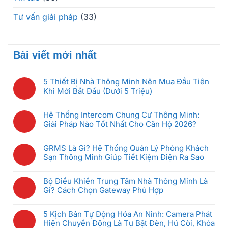
Tư vấn giải pháp
(33)
Bài viết mới nhất
5 Thiết Bị Nhà Thông Minh Nên Mua Đầu Tiên
Khi Mới Bắt Đầu (Dưới 5 Triệu)
Không
có
Hệ Thống Intercom Chung Cư Thông Minh:
bình
Giải Pháp Nào Tốt Nhất Cho Căn Hộ 2026?
luận
Không
ở
có
5
GRMS Là Gì? Hệ Thống Quản Lý Phòng Khách
bình
Thiết
Sạn Thông Minh Giúp Tiết Kiệm Điện Ra Sao
luận
Bị
Không
ở
Nhà
có
Hệ
Bộ Điều Khiển Trung Tâm Nhà Thông Minh Là
Thông
bình
Thống
Gì? Cách Chọn Gateway Phù Hợp
Minh
luận
Intercom
Không
Nên
ở
Chung
có
Mua
GRMS
5 Kịch Bản Tự Động Hóa An Ninh: Camera Phát
Cư
bình
Đầu
Là
Hiện Chuyển Động Là Tự Bật Đèn, Hú Còi, Khóa
Thông