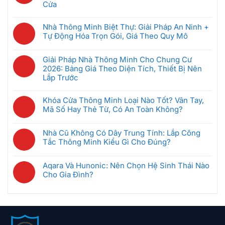
luận
Tiên
Gì?
Cửa
Minh:
ở
Khi
Hệ
Không
Giải
Bộ
Mới
Thống
có
Pháp
Nhà Thông Minh Biệt Thự: Giải Pháp An Ninh +
Điều
Bắt
Quản
bình
Nào
Tự Động Hóa Trọn Gói, Giá Theo Quy Mô
Khiển
Đầu
Lý
luận
Tốt
Trung
(Dưới
Không
Phòng
ở
Nhất
Tâm
5
có
Khách
Giải Pháp Nhà Thông Minh Cho Chung Cư
5
Cho
Nhà
Triệu)
bình
Sạn
2026: Bảng Giá Theo Diện Tích, Thiết Bị Nên
Kịch
Căn
Thông
luận
Thông
Lắp Trước
Bản
Hộ
Minh
ở
Minh
Tự
2026?
Không
Là
Nhà
Giúp
Động
có
Gì?
Khóa Cửa Thông Minh Loại Nào Tốt? Vân Tay,
Thông
Tiết
Hóa
bình
Cách
Mã Số Hay Thẻ Từ, Có An Toàn Không?
Minh
Kiệm
An
luận
Chọn
Biệt
Không
Điện
Ninh:
ở
Gateway
Thự:
có
Ra
Camera
Nhà Cũ Không Có Dây Trung Tính: Lắp Công
Giải
Phù
Giải
bình
Sao
Phát
Tắc Thông Minh Kiểu Gì Cho Đúng?
Pháp
Hợp
Pháp
luận
Hiện
Nhà
Không
An
ở
Chuyển
Thông
có
Ninh
Khóa
Aqara Và Hunonic: Nên Chọn Hệ Sinh Thái Nào
Động
Minh
bình
+
Cửa
Cho Gia Đình?
Là
Cho
luận
Tự
Thông
Không
Tự
Chung
ở
Động
Minh
có
Bật
Cư
Nhà
Hóa
Loại
bình
Đèn,
2026:
Cũ
Trọn
Nào
luận
Hú
Bảng
Không
Gói,
Tốt?
ở
Còi,
Giá