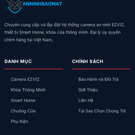
Có
Giá
Vân
Aqara
Khóa
Theo
Dây
Theo
Tay,
Và
Cửa
Diện
Trung
Quy
Mã
Hunonic:
Tích,
Tính:
Mô
Số
Nên
Thiết
Lắp
Hay
Chuyên cung cấp và lắp đặt hệ thống camera an ninh EZVIZ,
Chọn
Bị
Công
Thẻ
Hệ
Nên
thiết bị Smart Home, khóa cửa thông minh. Đại lý ủy quyền
Tắc
Từ,
Sinh
Lắp
Thông
chính hãng tại Việt Nam.
Có
Thái
Trước
Minh
An
Nào
Kiểu
Toàn
Cho
Gì
Không?
Gia
Cho
DANH MỤC
CHÍNH SÁCH
Đình?
Đúng?
Camera EZVIZ
Bảo Hành và Đổi Trả
Khóa Thông Minh
Giới Thiệu
Smart Home
Liên Hệ
Chuông Cửa
Tại Sao Chọn Chúng Tôi
Phụ Kiện