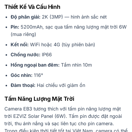
Thiết Kế Và Cấu Hình
Độ phân giải:
2K (3MP) — hình ảnh sắc nét
Pin:
5200mAh, sạc qua tấm năng lượng mặt trời 6W
(mua riêng)
Kết nối:
WiFi hoặc 4G (tùy phiên bản)
Chống nước:
IP66
Hồng ngoại ban đêm:
Tầm nhìn 10m
Góc nhìn:
116°
Đàm thoại:
Hai chiều với giảm ồn
Tấm Năng Lượng Mặt Trời
Camera EB3 tương thích với tấm pin năng lượng mặt
trời EZVIZ Solar Panel (6W). Tấm pin được đặt ngoài
trời, thu ánh nắng và sạc liên tục cho pin camera.
Trong điều kiện thời tiết tốt tại Việt Nam, camera có thể