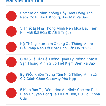
Bài viết mới nhất
Camera An Ninh Không Dây Hoạt Động Thế
Nào? Có Bị Hack Không, Bảo Mật Ra Sao
Không
có
5 Thiết Bị Nhà Thông Minh Nên Mua Đầu Tiên
bình
Khi Mới Bắt Đầu (Dưới 5 Triệu)
luận
Không
ở
có
Camera
Hệ Thống Intercom Chung Cư Thông Minh:
bình
An
Giải Pháp Nào Tốt Nhất Cho Căn Hộ 2026?
luận
Ninh
Không
ở
Không
có
5
GRMS Là Gì? Hệ Thống Quản Lý Phòng Khách
Dây
bình
Thiết
Sạn Thông Minh Giúp Tiết Kiệm Điện Ra Sao
Hoạt
luận
Bị
Không
Động
ở
Nhà
có
Thế
Hệ
Bộ Điều Khiển Trung Tâm Nhà Thông Minh Là
Thông
bình
Nào?
Thống
Gì? Cách Chọn Gateway Phù Hợp
Minh
luận
Có
Intercom
Không
Nên
ở
Bị
Chung
có
Mua
GRMS
5 Kịch Bản Tự Động Hóa An Ninh: Camera Phát
Hack
Cư
bình
Đầu
Là
Hiện Chuyển Động Là Tự Bật Đèn, Hú Còi, Khóa
Không,
Thông
luận
Tiên
Gì?
Cửa
Bảo
Minh:
ở
Khi
Hệ
Mật
Không
Giải
Bộ
Mới