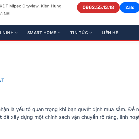
 KĐT Mipec Cityview, Kiến Hưng,
0962.55.13.18
Zalo
à Nội
N NINH
SMART HOME
TIN TỨC
LIÊN HỆ
ẬT
o nhận là yếu tố quan trọng khi bạn quyết định mua sắm. Để
t
đã xây dựng một chính sách vận chuyển rõ ràng, linh hoạ