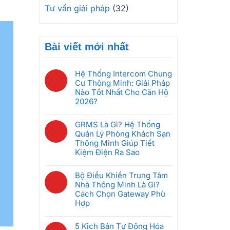
Tư vấn giải pháp
(32)
Bài viết mới nhất
Hệ Thống Intercom Chung
Cư Thông Minh: Giải Pháp
Nào Tốt Nhất Cho Căn Hộ
2026?
Không
có
GRMS Là Gì? Hệ Thống
bình
Quản Lý Phòng Khách Sạn
luận
Thông Minh Giúp Tiết
ở
Kiệm Điện Ra Sao
Hệ
Không
Thống
có
Bộ Điều Khiển Trung Tâm
Intercom
bình
Nhà Thông Minh Là Gì?
Chung
luận
Cách Chọn Gateway Phù
Cư
ở
Hợp
Thông
GRMS
Minh:
Không
Là
Giải
có
5 Kịch Bản Tự Động Hóa
Gì?