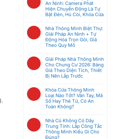
Pháp
bình
An Ninh: Camera Phát
Hệ
Nào
luận
Hiện Chuyển Động Là Tự
Thống
Tốt
ở
Bật Đèn, Hú Còi, Khóa Cửa
Quản
Nhất
Bộ
Lý
Không
Cho
Điều
Phòng
có
Nhà Thông Minh Biệt Thự:
Căn
Khiển
Khách
bình
Giải Pháp An Ninh + Tự
Hộ
Trung
Sạn
luận
Động Hóa Trọn Gói, Giá
2026?
Tâm
Thông
ở
Theo Quy Mô
Nhà
Minh
5
Thông
Không
Giúp
Kịch
Minh
có
Giải Pháp Nhà Thông Minh
Tiết
Bản
Là
bình
Cho Chung Cư 2026: Bảng
Kiệm
Tự
Gì?
luận
Giá Theo Diện Tích, Thiết
Điện
Động
Cách
ở
Bị Nên Lắp Trước
Ra
Hóa
Chọn
Nhà
Sao
An
Không
Gateway
Thông
Ninh:
có
Khóa Cửa Thông Minh
Phù
Minh
Camera
bình
Loại Nào Tốt? Vân Tay, Mã
Hợp
Biệt
Phát
luận
).
Số Hay Thẻ Từ, Có An
Thự:
Hiện
ở
Toàn Không?
Giải
Chuyển
Giải
Pháp
Không
Động
Pháp
An
có
Nhà Cũ Không Có Dây
Là
Nhà
Ninh
bình
Trung Tính: Lắp Công Tắc
Tự
Thông
+
luận
Thông Minh Kiểu Gì Cho
Bật
Minh
Tự
ở
Đúng?
Đèn,
Cho