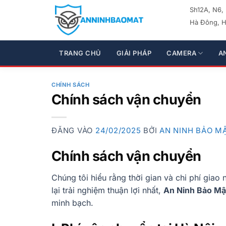
Bỏ
Sh12A, N6,
qua
Hà Đông, H
nội
dung
TRANG CHỦ
GIẢI PHÁP
CAMERA
A
CHÍNH SÁCH
Chính sách vận chuyển
ĐĂNG VÀO
24/02/2025
BỞI
AN NINH BẢO M
Chính sách vận chuyển
Chúng tôi hiểu rằng thời gian và chi phí gia
lại trải nghiệm thuận lợi nhất,
An Ninh Bảo Mậ
minh bạch.