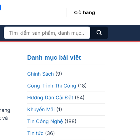
Giỏ hàng
ĐĂNG NHẬP / ĐĂNG KÝ
Tìm
kiếm:
Danh mục bài viết
Chính Sách
(9)
Công Trình Thi Công
(18)
Hướng Dẫn Cài Đặt
(54)
Khuyến Mãi
(1)
 mang
t và
Tin Công Nghệ
(188)
Tin tức
(36)