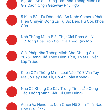
Hệ
Bộ Điều Khiển Trung Tâm Nhà Thông Minh Là
Thông
bình
Thống
Gì? Cách Chọn Gateway Phù Hợp
Minh
luận
Intercom
Không
Nên
ở
Chung
có
Mua
GRMS
5 Kịch Bản Tự Động Hóa An Ninh: Camera Phát
Cư
bình
Đầu
Là
Hiện Chuyển Động Là Tự Bật Đèn, Hú Còi, Khóa
Thông
luận
Tiên
Gì?
Cửa
Minh:
ở
Khi
Hệ
Không
Giải
Bộ
Mới
Thống
có
Pháp
Nhà Thông Minh Biệt Thự: Giải Pháp An Ninh +
Điều
Bắt
Quản
bình
Nào
Tự Động Hóa Trọn Gói, Giá Theo Quy Mô
Khiển
Đầu
Lý
luận
Tốt
Trung
(Dưới
Không
Phòng
ở
Nhất
Tâm
5
có
Khách
Giải Pháp Nhà Thông Minh Cho Chung Cư
5
Cho
Nhà
Triệu)
bình
Sạn
2026: Bảng Giá Theo Diện Tích, Thiết Bị Nên
Kịch
Căn
Thông
luận
Thông
Lắp Trước
Bản
Hộ
Minh
ở
Minh
Tự
2026?
Không
Là
Nhà
Giúp
Động
có
Gì?
Khóa Cửa Thông Minh Loại Nào Tốt? Vân Tay,
Thông
Tiết
Hóa
bình
Cách
Mã Số Hay Thẻ Từ, Có An Toàn Không?
Minh
Kiệm
An
luận
Chọn
Biệt
Không
Điện
Ninh:
ở
Gateway
Thự:
có
Ra
Camera
Nhà Cũ Không Có Dây Trung Tính: Lắp Công
Giải
Phù
Giải
bình
Sao
Phát
Tắc Thông Minh Kiểu Gì Cho Đúng?
Pháp
Hợp
Pháp
luận
Hiện
Nhà
Không
An
ở
Chuyển
Thông
có
Ninh
Khóa
Aqara Và Hunonic: Nên Chọn Hệ Sinh Thái Nào
Động
Minh
bình
+
Cửa
Cho Gia Đình?