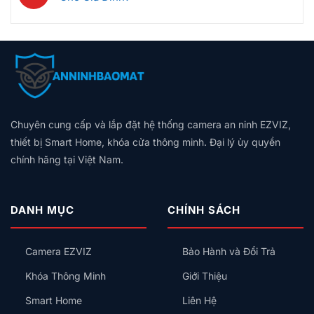
Là
Cho
luận
Tự
Thông
Không
Tự
Chung
ở
Động
Minh
có
Bật
Cư
Nhà
Hóa
Loại
bình
Đèn,
2026:
Cũ
Trọn
Nào
luận
Hú
Bảng
Không
Gói,
Tốt?
ở
Còi,
Giá
Có
Giá
Vân
Aqara
Khóa
Theo
Dây
Theo
Tay,
Và
Cửa
Diện
Trung
Quy
Mã
Hunonic:
Tích,
Tính:
Mô
Số
Nên
Thiết
Lắp
Hay
Chuyên cung cấp và lắp đặt hệ thống camera an ninh EZVIZ,
Chọn
Bị
Công
Thẻ
Hệ
Nên
thiết bị Smart Home, khóa cửa thông minh. Đại lý ủy quyền
Tắc
Từ,
Sinh
Lắp
Thông
chính hãng tại Việt Nam.
Có
Thái
Trước
Minh
An
Nào
Kiểu
Toàn
Cho
Gì
Không?
Gia
Cho
DANH MỤC
CHÍNH SÁCH
Đình?
Đúng?
Camera EZVIZ
Bảo Hành và Đổi Trả
Khóa Thông Minh
Giới Thiệu
Smart Home
Liên Hệ