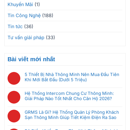
Khuyến Mãi
(1)
Tin Công Nghệ
(188)
Tin tức
(36)
Tư vấn giải pháp
(33)
Bài viết mới nhất
5 Thiết Bị Nhà Thông Minh Nên Mua Đầu Tiên
Khi Mới Bắt Đầu (Dưới 5 Triệu)
Không
có
Hệ Thống Intercom Chung Cư Thông Minh:
bình
Giải Pháp Nào Tốt Nhất Cho Căn Hộ 2026?
luận
Không
ở
có
5
GRMS Là Gì? Hệ Thống Quản Lý Phòng Khách
bình
Thiết
Sạn Thông Minh Giúp Tiết Kiệm Điện Ra Sao
luận
Bị
Không
ở
Nhà
có