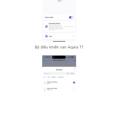
Bộ điều khiển van Aqara T1