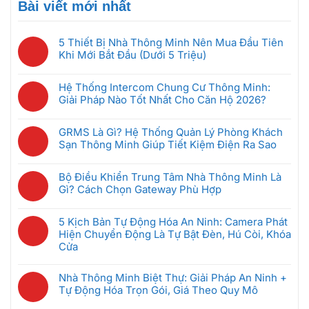
Bài viết mới nhất
5 Thiết Bị Nhà Thông Minh Nên Mua Đầu Tiên
Khi Mới Bắt Đầu (Dưới 5 Triệu)
Không
có
Hệ Thống Intercom Chung Cư Thông Minh:
bình
Giải Pháp Nào Tốt Nhất Cho Căn Hộ 2026?
luận
Không
ở
có
5
GRMS Là Gì? Hệ Thống Quản Lý Phòng Khách
bình
Thiết
Sạn Thông Minh Giúp Tiết Kiệm Điện Ra Sao
luận
Bị
Không
ở
Nhà
có
Hệ
Bộ Điều Khiển Trung Tâm Nhà Thông Minh Là
Thông
bình
Thống
Gì? Cách Chọn Gateway Phù Hợp
Minh
luận
Intercom
Không
Nên
ở
Chung
có
Mua
GRMS
5 Kịch Bản Tự Động Hóa An Ninh: Camera Phát
Cư
bình
Đầu
Là
Hiện Chuyển Động Là Tự Bật Đèn, Hú Còi, Khóa
Thông
luận
Tiên
Gì?
Cửa
Minh:
ở
Khi
Hệ
Không
Giải
Bộ
Mới
Thống
có
Pháp
Nhà Thông Minh Biệt Thự: Giải Pháp An Ninh +
Điều
Bắt
Quản
bình
Nào
Tự Động Hóa Trọn Gói, Giá Theo Quy Mô
Khiển
Đầu
Lý
luận
Tốt
Trung
(Dưới
Không
Phòng