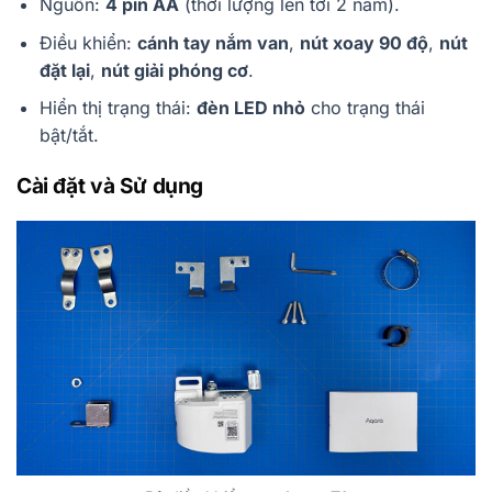
Nguồn:
4 pin AA
(thời lượng lên tới 2 năm).
Điều khiển:
cánh tay nắm van
,
nút xoay 90 độ
,
nút
đặt lại
,
nút giải phóng cơ
.
Hiển thị trạng thái:
đèn LED nhỏ
cho trạng thái
bật/tắt.
Cài đặt và Sử dụng