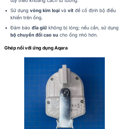
tùy theo khoảng cách từ tường.
Sử dụng
vòng kim loại
và
vít
để cố định bộ điều
khiển trên ống.
Đảm bảo
đĩa giữ
không bị lỏng; nếu cần, sử dụng
bộ chuyển đổi cao su
cho ống nhỏ hơn.
Ghép nối với ứng dụng Aqara