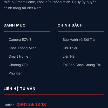
Hệ
Nên
thiết bị Smart Home, khóa cửa thông minh. Đại lý ủy quyền
Tắc
Từ,
Sinh
Lắp
Thông
chính hãng tại Việt Nam.
Có
Thái
Trước
Minh
An
Nào
Kiểu
Toàn
Cho
Gì
Không?
Gia
Cho
DANH MỤC
CHÍNH SÁCH
Đình?
Đúng?
Camera EZVIZ
Bảo Hành và Đổi Trả
Khóa Thông Minh
Giới Thiệu
Smart Home
Liên Hệ
Chuông Cửa
Tại Sao Chọn Chúng Tôi
Phụ Kiện
LIÊN HỆ TƯ VẤN
0962.55.13.18
Hotline: