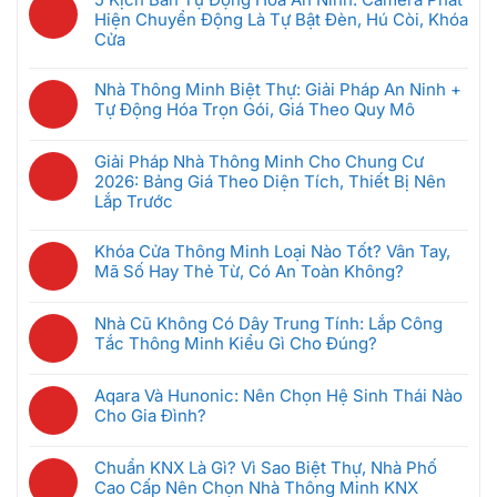
Cư
bình
Là
Hiện Chuyển Động Là Tự Bật Đèn, Hú Còi, Khóa
Thông
luận
Gì?
Cửa
Minh:
ở
Hệ
Không
Giải
Bộ
Thống
có
Pháp
Nhà Thông Minh Biệt Thự: Giải Pháp An Ninh +
Điều
Quản
bình
Nào
Tự Động Hóa Trọn Gói, Giá Theo Quy Mô
Khiển
Lý
luận
Tốt
Trung
Không
Phòng
ở
Nhất
Tâm
có
Khách
Giải Pháp Nhà Thông Minh Cho Chung Cư
5
Cho
Nhà
bình
Sạn
2026: Bảng Giá Theo Diện Tích, Thiết Bị Nên
Kịch
Căn
Thông
luận
Thông
Lắp Trước
Bản
Hộ
Minh
ở
Minh
Tự
2026?
Không
Là
Nhà
Giúp
Động
có
Gì?
Khóa Cửa Thông Minh Loại Nào Tốt? Vân Tay,
Thông
Tiết
Hóa
bình
Cách
Mã Số Hay Thẻ Từ, Có An Toàn Không?
Minh
Kiệm
An
luận
Chọn
Biệt
Không
Điện
Ninh:
ở
Gateway
Thự:
có
Ra
Camera
Nhà Cũ Không Có Dây Trung Tính: Lắp Công
Giải
Phù
Giải
bình
Sao
Phát
Tắc Thông Minh Kiểu Gì Cho Đúng?
Pháp
Hợp
Pháp
luận
Hiện
Nhà
Không
An
ở
Chuyển
Thông
có
Ninh
Khóa
Aqara Và Hunonic: Nên Chọn Hệ Sinh Thái Nào
Động
Minh
bình
+
Cửa
Cho Gia Đình?
Là
Cho
luận
Tự
Thông
Không
Tự
Chung
ở
Động
Minh
có
Bật
Cư
Nhà
Chuẩn KNX Là Gì? Vì Sao Biệt Thự, Nhà Phố
Hóa
Loại
bình
Đèn,
2026:
Cũ
Cao Cấp Nên Chọn Nhà Thông Minh KNX
Trọn
Nào