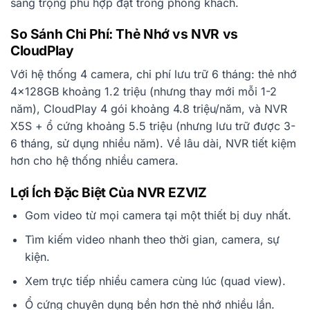
sang trọng phù hợp đặt trong phòng khách.
So Sánh Chi Phí: Thẻ Nhớ vs NVR vs
CloudPlay
Với hệ thống 4 camera, chi phí lưu trữ 6 tháng: thẻ nhớ
4×128GB khoảng 1.2 triệu (nhưng thay mới mỗi 1-2
năm), CloudPlay 4 gói khoảng 4.8 triệu/năm, và NVR
X5S + ổ cứng khoảng 5.5 triệu (nhưng lưu trữ được 3-
6 tháng, sử dụng nhiều năm). Về lâu dài, NVR tiết kiệm
hơn cho hệ thống nhiều camera.
Lợi Ích Đặc Biệt Của NVR EZVIZ
Gom video từ mọi camera tại một thiết bị duy nhất.
Tìm kiếm video nhanh theo thời gian, camera, sự
kiện.
Xem trực tiếp nhiều camera cùng lúc (quad view).
Ổ cứng chuyên dụng bền hơn thẻ nhớ nhiều lần.