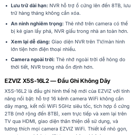
Lưu trữ dài hạn:
NVR hỗ trợ ổ cứng lên đến 8TB, lưu
trữ hàng tháng không cần xóa.
An ninh nghiêm trọng:
Thẻ nhớ trên camera có thể
bị kẻ gian lấy phá, NVR giấu trong nhà an toàn hơn.
Xem lại dễ dàng:
Giao diện NVR trên TV/màn hình
lớn tiện hơn điện thoại nhiều.
Camera ngoài trời:
Thẻ nhớ ngoài trời dễ hỏng do
thời tiết, NVR trong nhà ổn định hơn.
EZVIZ X5S-16L2 — Đầu Ghi Không Dây
X5S-16L2 là đầu ghi hình thế hệ mới của EZVIZ với tính
năng nổi bật: hỗ trợ 16 kênh camera WiFi không cần
dây mạng, kết nối WiFi 5GHz siêu tốc, tích hợp ổ cứng
2TB (mở rộng đến 8TB), xem trực tiếp và xem lại trên
TV qua HDMI, giao diện thân thiện dễ sử dụng, và
tương thích mọi camera EZVIZ WiFi. Thiết kế nhỏ gọn,