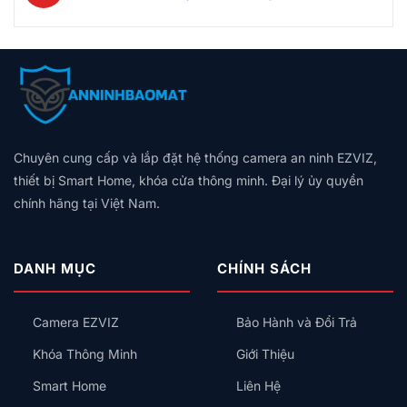
luận
Hú
Bảng
Không
Gói,
Không
Tốt?
ở
Còi,
Giá
Có
Giá
có
Vân
Aqara
Khóa
Theo
Dây
Theo
bình
Tay,
Và
Cửa
Diện
Trung
Quy
luận
Mã
Hunonic:
Tích,
Tính:
ở
Mô
Số
Nên
Thiết
Lắp
Chuẩn
Hay
Chọn
Bị
Công
KNX
Thẻ
Hệ
Nên
Tắc
Là
Từ,
Sinh
Lắp
Thông
Gì?
Có
Thái
Trước
Minh
Chuyên cung cấp và lắp đặt hệ thống camera an ninh EZVIZ,
Vì
An
Nào
Kiểu
Sao
Toàn
thiết bị Smart Home, khóa cửa thông minh. Đại lý ủy quyền
Cho
Gì
Biệt
Không?
Gia
chính hãng tại Việt Nam.
Cho
Thự,
Đình?
Đúng?
Nhà
Phố
Cao
DANH MỤC
CHÍNH SÁCH
Cấp
Nên
Chọn
Camera EZVIZ
Bảo Hành và Đổi Trả
Nhà
Thông
Khóa Thông Minh
Giới Thiệu
Minh
KNX
Smart Home
Liên Hệ