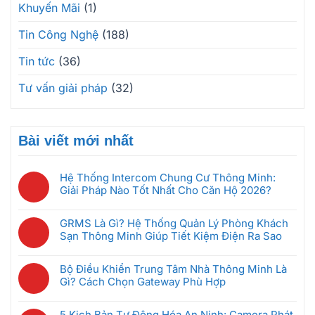
Khuyến Mãi
(1)
Tin Công Nghệ
(188)
Tin tức
(36)
Tư vấn giải pháp
(32)
Bài viết mới nhất
Hệ Thống Intercom Chung Cư Thông Minh:
Giải Pháp Nào Tốt Nhất Cho Căn Hộ 2026?
Không
có
GRMS Là Gì? Hệ Thống Quản Lý Phòng Khách
bình
Sạn Thông Minh Giúp Tiết Kiệm Điện Ra Sao
luận
Không
ở
có
Hệ
Bộ Điều Khiển Trung Tâm Nhà Thông Minh Là
bình
Thống
Gì? Cách Chọn Gateway Phù Hợp
luận
Intercom
Không
ở
Chung
có
GRMS
5 Kịch Bản Tự Động Hóa An Ninh: Camera Phát