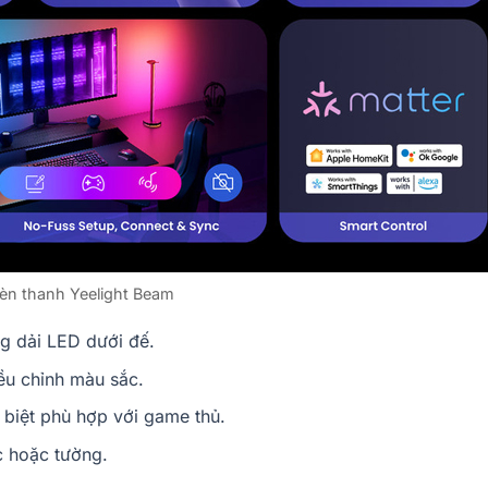
èn thanh Yeelight Beam
g dải LED dưới đế.
ều chỉnh màu sắc.
c biệt phù hợp với game thủ.
c hoặc tường.