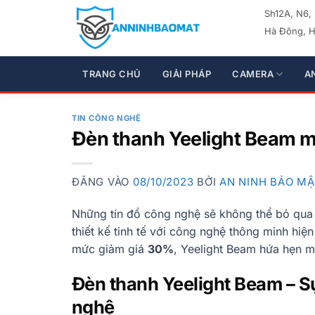
Bỏ
Sh12A, N6,
qua
Hà Đông, H
nội
dung
TRANG CHỦ
GIẢI PHÁP
CAMERA
A
TIN CÔNG NGHỆ
Đèn thanh Yeelight Beam mớ
ĐĂNG VÀO
08/10/2023
BỞI
AN NINH BẢO M
Những tín đồ công nghệ sẽ không thể bỏ qua
thiết kế tinh tế với công nghệ thông minh hiệ
mức giảm giá
30%
, Yeelight Beam hứa hẹn m
Đèn thanh Yeelight Beam – Sự
nghệ