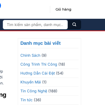
Giỏ hàng
ĐĂNG NHẬP / ĐĂNG KÝ
Tìm
kiếm:
Danh mục bài viết
Chính Sách
(9)
Công Trình Thi Công
(18)
ợp
Hướng Dẫn Cài Đặt
(54)
ới
Khuyến Mãi
(1)
n.
Tin Công Nghệ
(188)
ông
Tin tức
(36)