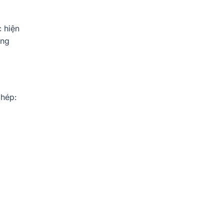
Cho
Cho
Gia
Đúng?
Đình?
 hiện
ống
phép: