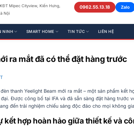
 KĐT Mipec Cityview, Kiến Hưng,
0962.55.13.18
Zalo
à Nội
N NINH
SMART HOME
TIN TỨC
LIÊN HỆ
i ra mắt đã có thể đặt hàng trước
ẬT
 đèn thanh Yeelight Beam mới ra mắt – một sản phẩm kết h
n đại. Được công bố tại IFA và đã sẵn sàng đặt hàng trước v
ang đến trải nghiệm chiếu sáng độc đáo cho mọi không gia
 kết hợp hoàn hảo giữa thiết kế và c