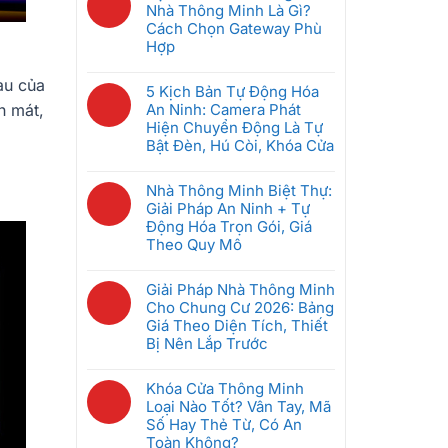
Đầu
bình
Nhà Thông Minh Là Gì?
Chung
Tiên
luận
Cách Chọn Gateway Phù
Cư
Khi
ở
Hợp
Thông
Mới
GRMS
Minh:
Không
Bắt
Là
au của
Giải
có
5 Kịch Bản Tự Động Hóa
Đầu
Gì?
Pháp
bình
An Ninh: Camera Phát
h mát,
(Dưới
Hệ
Nào
luận
Hiện Chuyển Động Là Tự
5
Thống
Tốt
ở
Bật Đèn, Hú Còi, Khóa Cửa
Triệu)
Quản
Nhất
Bộ
Lý
Không
Cho
Điều
Phòng
có
Nhà Thông Minh Biệt Thự:
Căn
Khiển
Khách
bình
Giải Pháp An Ninh + Tự
Hộ
Trung
Sạn
luận
Động Hóa Trọn Gói, Giá
2026?
Tâm
Thông
ở
Theo Quy Mô
Nhà
Minh
5
Thông
Không
Giúp
Kịch
Minh
có
Giải Pháp Nhà Thông Minh
Tiết
Bản
Là
bình
Cho Chung Cư 2026: Bảng
Kiệm
Tự
Gì?
luận
Giá Theo Diện Tích, Thiết
Điện
Động
Cách
ở
Bị Nên Lắp Trước
Ra
Hóa
Chọn
Nhà
Sao
An
Không
Gateway
Thông
Ninh:
có
Khóa Cửa Thông Minh
Phù
Minh
Camera
bình
Loại Nào Tốt? Vân Tay, Mã
Hợp
Biệt
Phát
luận
Số Hay Thẻ Từ, Có An
Thự:
Hiện
ở
Toàn Không?
Giải