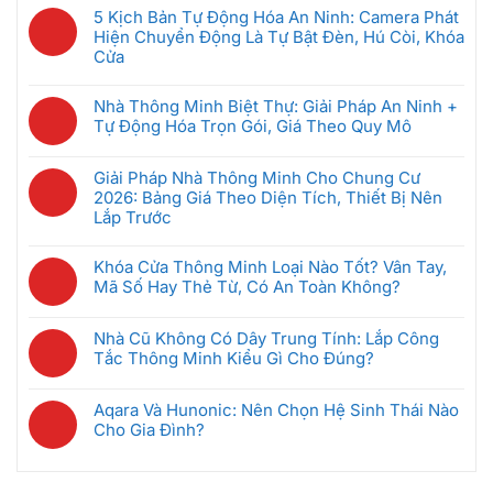
Chung
có
Mua
GRMS
5 Kịch Bản Tự Động Hóa An Ninh: Camera Phát
Cư
bình
Đầu
Là
Hiện Chuyển Động Là Tự Bật Đèn, Hú Còi, Khóa
Thông
luận
Tiên
Gì?
Cửa
Minh:
ở
Khi
Hệ
Không
Giải
Bộ
Mới
Thống
có
Pháp
Nhà Thông Minh Biệt Thự: Giải Pháp An Ninh +
Điều
Bắt
Quản
bình
Nào
Tự Động Hóa Trọn Gói, Giá Theo Quy Mô
Khiển
Đầu
Lý
luận
Tốt
Trung
(Dưới
Không
Phòng
ở
Nhất
Tâm
5
có
Khách
Giải Pháp Nhà Thông Minh Cho Chung Cư
5
Cho
Nhà
Triệu)
bình
Sạn
2026: Bảng Giá Theo Diện Tích, Thiết Bị Nên
Kịch
Căn
Thông
luận
Thông
Lắp Trước
Bản
Hộ
Minh
ở
Minh
Tự
2026?
Không
Là
Nhà
Giúp
Động
có
Gì?
Khóa Cửa Thông Minh Loại Nào Tốt? Vân Tay,
Thông
Tiết
Hóa
bình
Cách
Mã Số Hay Thẻ Từ, Có An Toàn Không?
Minh
Kiệm
An
luận
Chọn
Biệt
Không
Điện
Ninh:
ở
Gateway
Thự:
có
Ra
Camera
Nhà Cũ Không Có Dây Trung Tính: Lắp Công
Giải
Phù
Giải
bình
Sao
Phát
Tắc Thông Minh Kiểu Gì Cho Đúng?
Pháp
Hợp
Pháp
luận
Hiện
Nhà
Không
An
ở
Chuyển
Thông
có
Ninh
Khóa
Aqara Và Hunonic: Nên Chọn Hệ Sinh Thái Nào
Động
Minh
bình
+
Cửa
Cho Gia Đình?
Là
Cho
luận
Tự
Thông
Không
Tự
Chung
ở
Động
Minh
có
Bật
Cư
Nhà
Hóa
Loại