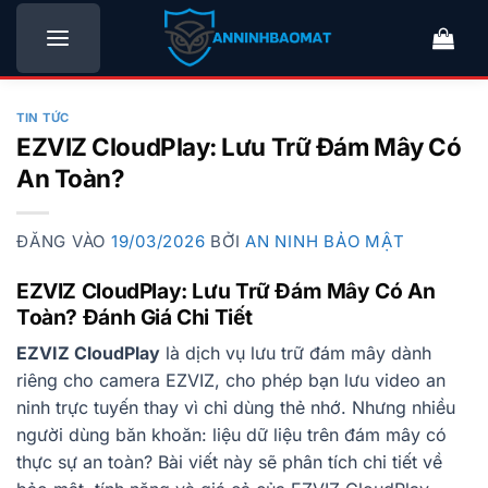
Bỏ
qua
nội
dung
TIN TỨC
EZVIZ CloudPlay: Lưu Trữ Đám Mây Có
An Toàn?
ĐĂNG VÀO
19/03/2026
BỞI
AN NINH BẢO MẬT
EZVIZ CloudPlay: Lưu Trữ Đám Mây Có An
Toàn? Đánh Giá Chi Tiết
EZVIZ CloudPlay
là dịch vụ lưu trữ đám mây dành
riêng cho camera EZVIZ, cho phép bạn lưu video an
ninh trực tuyến thay vì chỉ dùng thẻ nhớ. Nhưng nhiều
người dùng băn khoăn: liệu dữ liệu trên đám mây có
thực sự an toàn? Bài viết này sẽ phân tích chi tiết về