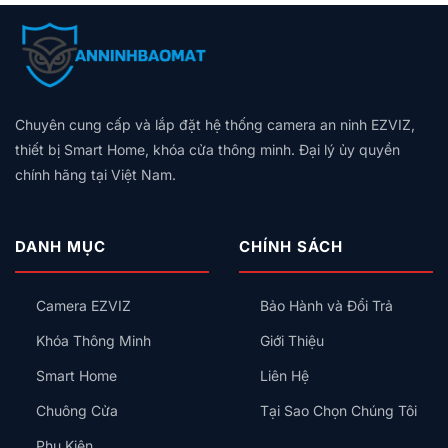
bình
Đèn,
2026:
Cũ
Trọn
Nào
luận
Hú
Bảng
Không
Gói,
Tốt?
ở
Còi,
Giá
Có
Giá
Vân
Aqara
Khóa
Theo
Dây
Theo
Tay,
Và
Cửa
Diện
Trung
Quy
Mã
Hunonic:
Tích,
Tính:
Mô
Số
Nên
Thiết
Lắp
Hay
Chuyên cung cấp và lắp đặt hệ thống camera an ninh EZVIZ,
Chọn
Bị
Công
Thẻ
Hệ
Nên
thiết bị Smart Home, khóa cửa thông minh. Đại lý ủy quyền
Tắc
Từ,
Sinh
Lắp
Thông
chính hãng tại Việt Nam.
Có
Thái
Trước
Minh
An
Nào
Kiểu
Toàn
Cho
Gì
Không?
Gia
Cho
DANH MỤC
CHÍNH SÁCH
Đình?
Đúng?
Camera EZVIZ
Bảo Hành và Đổi Trả
Khóa Thông Minh
Giới Thiệu
Smart Home
Liên Hệ
Chuông Cửa
Tại Sao Chọn Chúng Tôi
Phụ Kiện