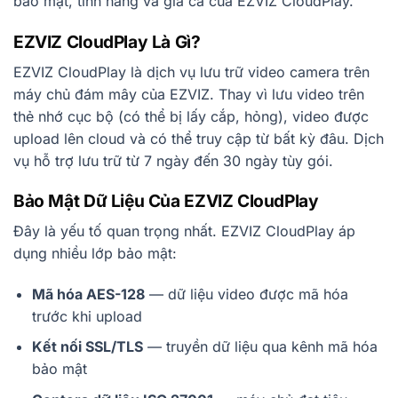
bảo mật, tính năng và giá cả của EZVIZ CloudPlay.
EZVIZ CloudPlay Là Gì?
EZVIZ CloudPlay là dịch vụ lưu trữ video camera trên
máy chủ đám mây của EZVIZ. Thay vì lưu video trên
thẻ nhớ cục bộ (có thể bị lấy cắp, hỏng), video được
upload lên cloud và có thể truy cập từ bất kỳ đâu. Dịch
vụ hỗ trợ lưu trữ từ 7 ngày đến 30 ngày tùy gói.
Bảo Mật Dữ Liệu Của EZVIZ CloudPlay
Đây là yếu tố quan trọng nhất. EZVIZ CloudPlay áp
dụng nhiều lớp bảo mật:
Mã hóa AES-128
— dữ liệu video được mã hóa
trước khi upload
Kết nối SSL/TLS
— truyền dữ liệu qua kênh mã hóa
bảo mật