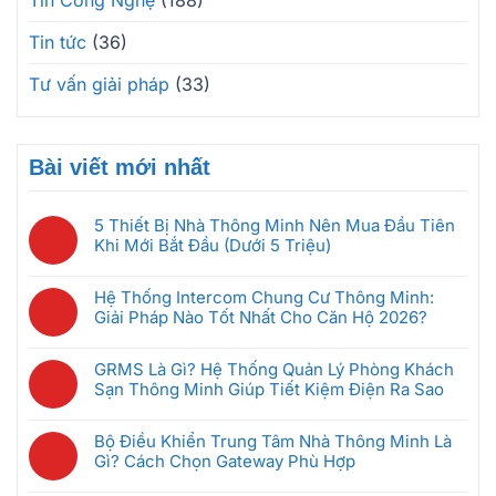
Tin Công Nghệ
(188)
Tin tức
(36)
Tư vấn giải pháp
(33)
Bài viết mới nhất
5 Thiết Bị Nhà Thông Minh Nên Mua Đầu Tiên
Khi Mới Bắt Đầu (Dưới 5 Triệu)
Không
có
Hệ Thống Intercom Chung Cư Thông Minh:
bình
Giải Pháp Nào Tốt Nhất Cho Căn Hộ 2026?
luận
Không
ở
có
5
GRMS Là Gì? Hệ Thống Quản Lý Phòng Khách
bình
Thiết
Sạn Thông Minh Giúp Tiết Kiệm Điện Ra Sao
luận
Bị
Không
ở
Nhà
có
Hệ
Bộ Điều Khiển Trung Tâm Nhà Thông Minh Là
Thông
bình
Thống
Gì? Cách Chọn Gateway Phù Hợp
Minh
luận
Intercom
Không
Nên
ở