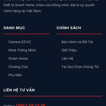
Bị
Công
Thẻ
Hệ
Nên
thiết bị Smart Home, khóa cửa thông minh. Đại lý ủy quyền
Tắc
Từ,
Sinh
Lắp
Thông
chính hãng tại Việt Nam.
Có
Thái
Trước
Minh
An
Nào
Kiểu
Toàn
Cho
Gì
Không?
Gia
Cho
DANH MỤC
CHÍNH SÁCH
Đình?
Đúng?
Camera EZVIZ
Bảo Hành và Đổi Trả
Khóa Thông Minh
Giới Thiệu
Smart Home
Liên Hệ
Chuông Cửa
Tại Sao Chọn Chúng Tôi
Phụ Kiện
LIÊN HỆ TƯ VẤN
0962.55.13.18
Hotline: