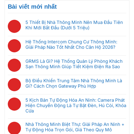
Bài viết mới nhất
5 Thiết Bị Nhà Thông Minh Nên Mua Đầu Tiên
Khi Mới Bắt Đầu (Dưới 5 Triệu)
Không
có
Hệ Thống Intercom Chung Cư Thông Minh:
bình
Giải Pháp Nào Tốt Nhất Cho Căn Hộ 2026?
luận
Không
ở
có
5
GRMS Là Gì? Hệ Thống Quản Lý Phòng Khách
bình
Thiết
Sạn Thông Minh Giúp Tiết Kiệm Điện Ra Sao
luận
Bị
Không
ở
Nhà
có
Hệ
Bộ Điều Khiển Trung Tâm Nhà Thông Minh Là
Thông
bình
Thống
Gì? Cách Chọn Gateway Phù Hợp
Minh
luận
Intercom
Không
Nên
ở
Chung
có
Mua
GRMS
5 Kịch Bản Tự Động Hóa An Ninh: Camera Phát
Cư
bình
Đầu
Là
Hiện Chuyển Động Là Tự Bật Đèn, Hú Còi, Khóa
Thông
luận
Tiên
Gì?
Cửa
Minh:
ở
Khi
Hệ
Không
Giải
Bộ
Mới
Thống
có
Pháp
Nhà Thông Minh Biệt Thự: Giải Pháp An Ninh +
Điều
Bắt
Quản
bình
Nào
Tự Động Hóa Trọn Gói, Giá Theo Quy Mô
Khiển
Đầu
Lý
luận