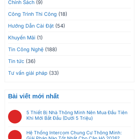
Chính Sách
(9)
Công Trình Thi Công
(18)
Hướng Dẫn Cài Đặt
(54)
Khuyến Mãi
(1)
Tin Công Nghệ
(188)
Tin tức
(36)
Tư vấn giải pháp
(33)
Bài viết mới nhất
5 Thiết Bị Nhà Thông Minh Nên Mua Đầu Tiên
Khi Mới Bắt Đầu (Dưới 5 Triệu)
Không
có
Hệ Thống Intercom Chung Cư Thông Minh:
bình
Giải Pháp Nào Tốt Nhất Cho Căn Hộ 2026?