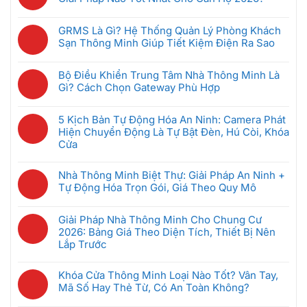
luận
Không
ở
có
5
GRMS Là Gì? Hệ Thống Quản Lý Phòng Khách
bình
Thiết
Sạn Thông Minh Giúp Tiết Kiệm Điện Ra Sao
luận
Bị
Không
ở
Nhà
có
Hệ
Bộ Điều Khiển Trung Tâm Nhà Thông Minh Là
Thông
bình
Thống
Gì? Cách Chọn Gateway Phù Hợp
Minh
luận
Intercom
Không
Nên
ở
Chung
có
Mua
GRMS
5 Kịch Bản Tự Động Hóa An Ninh: Camera Phát
Cư
bình
Đầu
Là
Hiện Chuyển Động Là Tự Bật Đèn, Hú Còi, Khóa
Thông
luận
Tiên
Gì?
Cửa
Minh:
ở
Khi
Hệ
Không
Giải
Bộ
Mới
Thống
có
Pháp
Nhà Thông Minh Biệt Thự: Giải Pháp An Ninh +
Điều
Bắt
Quản
bình
Nào
Tự Động Hóa Trọn Gói, Giá Theo Quy Mô
Khiển
Đầu
Lý
luận
Tốt
Trung
(Dưới
Không
Phòng
ở
Nhất
Tâm
5
có
Khách
Giải Pháp Nhà Thông Minh Cho Chung Cư
5
Cho
Nhà
Triệu)
bình
Sạn
2026: Bảng Giá Theo Diện Tích, Thiết Bị Nên
Kịch
Căn
Thông
luận
Thông
Lắp Trước
Bản
Hộ
Minh
ở
Minh
Tự
2026?
Không
Là
Nhà
Giúp
Động
có
Gì?
Khóa Cửa Thông Minh Loại Nào Tốt? Vân Tay,
Thông
Tiết
Hóa
bình
Cách
Mã Số Hay Thẻ Từ, Có An Toàn Không?
Minh
Kiệm
An
luận
Chọn
Biệt
Không
Điện