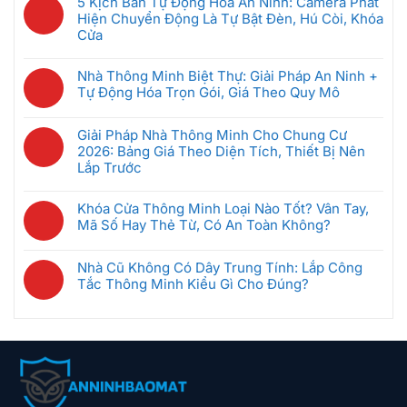
GRMS
5 Kịch Bản Tự Động Hóa An Ninh: Camera Phát
Hack
Cư
bình
Đầu
Là
Hiện Chuyển Động Là Tự Bật Đèn, Hú Còi, Khóa
Không,
Thông
luận
Tiên
Gì?
Cửa
Bảo
Minh:
ở
Khi
Hệ
Mật
Không
Giải
Bộ
Mới
Thống
Ra
có
Pháp
Nhà Thông Minh Biệt Thự: Giải Pháp An Ninh +
Điều
Bắt
Quản
Sao
bình
Nào
Tự Động Hóa Trọn Gói, Giá Theo Quy Mô
Khiển
Đầu
Lý
luận
Tốt
Trung
(Dưới
Không
Phòng
ở
Nhất
Tâm
5
có
Khách
Giải Pháp Nhà Thông Minh Cho Chung Cư
5
Cho
Nhà
Triệu)
bình
Sạn
2026: Bảng Giá Theo Diện Tích, Thiết Bị Nên
Kịch
Căn
Thông
luận
Thông
Lắp Trước
Bản
Hộ
Minh
ở
Minh
Tự
2026?
Không
Là
Nhà
Giúp
Động
có
Gì?
Khóa Cửa Thông Minh Loại Nào Tốt? Vân Tay,
Thông
Tiết
Hóa
bình
Cách
Mã Số Hay Thẻ Từ, Có An Toàn Không?
Minh
Kiệm
An
luận
Chọn
Biệt
Không
Điện
Ninh:
ở
Gateway
Thự:
có
Ra
Camera
Nhà Cũ Không Có Dây Trung Tính: Lắp Công
Giải
Phù
Giải
bình
Sao
Phát
Tắc Thông Minh Kiểu Gì Cho Đúng?
Pháp
Hợp
Pháp
luận
Hiện
Nhà
Không
An
ở
Chuyển
Thông
có
Ninh
Khóa
Động
Minh
bình
+
Cửa
Là
Cho
luận
Tự
Thông
Tự
Chung
ở
Động
Minh
Bật
Cư
Nhà
Hóa
Loại
Đèn,
2026:
Cũ
Trọn