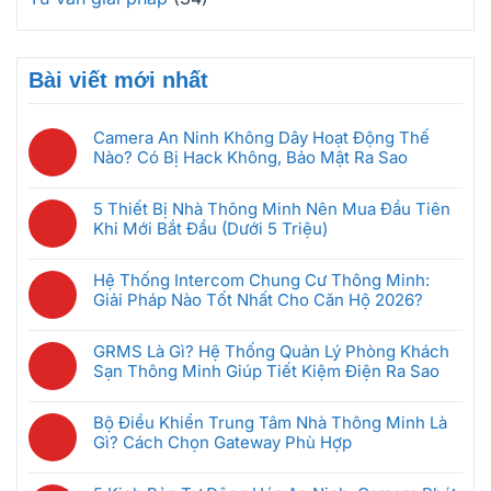
Bài viết mới nhất
Camera An Ninh Không Dây Hoạt Động Thế
Nào? Có Bị Hack Không, Bảo Mật Ra Sao
Không
có
5 Thiết Bị Nhà Thông Minh Nên Mua Đầu Tiên
bình
Khi Mới Bắt Đầu (Dưới 5 Triệu)
luận
Không
ở
có
Camera
Hệ Thống Intercom Chung Cư Thông Minh:
bình
An
Giải Pháp Nào Tốt Nhất Cho Căn Hộ 2026?
luận
Ninh
Không
ở
Không
có
5
GRMS Là Gì? Hệ Thống Quản Lý Phòng Khách
Dây
bình
Thiết
Sạn Thông Minh Giúp Tiết Kiệm Điện Ra Sao
Hoạt
luận
Bị
Không
Động
ở
Nhà
có
Thế
Hệ
Bộ Điều Khiển Trung Tâm Nhà Thông Minh Là
Thông
bình
Nào?
Thống
Gì? Cách Chọn Gateway Phù Hợp
Minh
luận
Có
Intercom
Không
Nên
ở
Bị
Chung
có
Mua