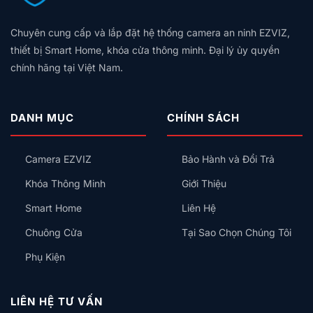
Nào
Hú
Bảng
Không
Gói,
Tốt?
Còi,
Giá
Có
Giá
Vân
Khóa
Theo
Chuyên cung cấp và lắp đặt hệ thống camera an ninh EZVIZ,
Dây
Theo
Tay,
Cửa
Diện
Trung
Quy
thiết bị Smart Home, khóa cửa thông minh. Đại lý ủy quyền
Mã
Tích,
Tính:
Mô
Số
chính hãng tại Việt Nam.
Thiết
Lắp
Hay
Bị
Công
Thẻ
Nên
Tắc
Từ,
Lắp
Thông
Có
DANH MỤC
CHÍNH SÁCH
Trước
Minh
An
Kiểu
Toàn
Gì
Không?
Camera EZVIZ
Bảo Hành và Đổi Trả
Cho
Đúng?
Khóa Thông Minh
Giới Thiệu
Smart Home
Liên Hệ
Chuông Cửa
Tại Sao Chọn Chúng Tôi
Phụ Kiện
LIÊN HỆ TƯ VẤN