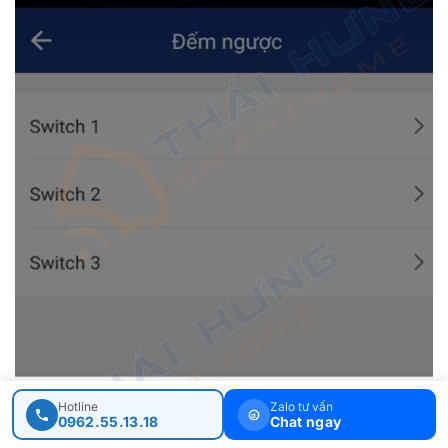
Hotline
Zalo tư vấn
0962.55.13.18
Chat ngay