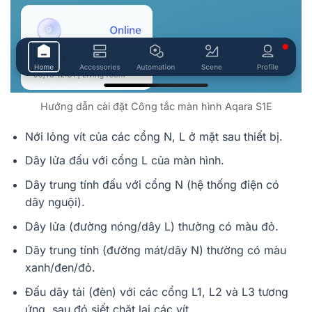
Hướng dẫn cài đặt Công tắc màn hình Aqara S1E
Nới lỏng vít của các cổng N, L ở mặt sau thiết bị.
Dây lửa đấu với cổng L của màn hình.
Dây trung tính đấu với cổng N (hệ thống điện có
dây nguội).
Dây lửa (đường nóng/dây L) thường có màu đỏ.
Dây trung tính (đường mát/dây N) thường có màu
xanh/đen/đỏ.
Đấu dây tải (đèn) với các cổng L1, L2 và L3 tương
ứng, sau đó siết chặt lại các vít.