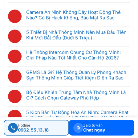
Camera An Ninh Không Dây Hoạt Động Thế
Nào? Có Bị Hack Không, Bảo Mật Ra Sao
Không
có
5 Thiết Bị Nhà Thông Minh Nên Mua Đầu Tiên
bình
Khi Mới Bắt Đầu (Dưới 5 Triệu)
luận
Không
ở
có
Camera
Hệ Thống Intercom Chung Cư Thông Minh:
bình
An
Giải Pháp Nào Tốt Nhất Cho Căn Hộ 2026?
luận
Ninh
Không
ở
Không
có
5
GRMS Là Gì? Hệ Thống Quản Lý Phòng Khách
Dây
bình
Thiết
Sạn Thông Minh Giúp Tiết Kiệm Điện Ra Sao
Hoạt
luận
Bị
Không
Động
ở
Nhà
có
Thế
Hệ
Bộ Điều Khiển Trung Tâm Nhà Thông Minh Là
Thông
bình
Nào?
Thống
Gì? Cách Chọn Gateway Phù Hợp
Minh
luận
Có
Intercom
Không
Nên
ở
Bị
Chung
có
Mua
GRMS
5 Kịch Bản Tự Động Hóa An Ninh: Camera Phát
Hack
Cư
bình
Đầu
Là
Hiện Chuyển Động Là Tự Bật Đèn, Hú Còi, Khóa
Không,
Thông
luận
Tiên
Gì?
Cửa
Bảo
Minh:
Hotline
Zalo tư vấn
ở
Khi
Hệ
Mật
0962.55.13.18
Chat ngay
Không
Giải
Bộ
Mới
Thống
Ra
có
Pháp
Nhà Thông Minh Biệt Thự: Giải Pháp An Ninh +
Điều