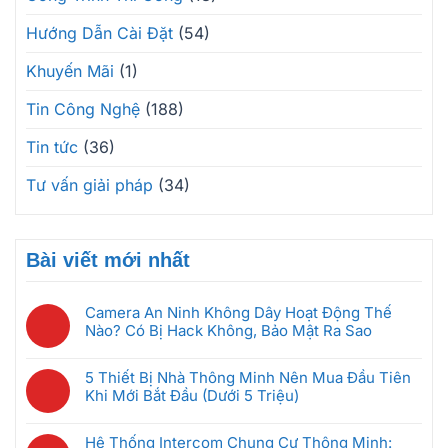
Hướng Dẫn Cài Đặt
(54)
Khuyến Mãi
(1)
Tin Công Nghệ
(188)
Tin tức
(36)
Tư vấn giải pháp
(34)
Bài viết mới nhất
Camera An Ninh Không Dây Hoạt Động Thế
Nào? Có Bị Hack Không, Bảo Mật Ra Sao
Không
có
5 Thiết Bị Nhà Thông Minh Nên Mua Đầu Tiên
bình
Khi Mới Bắt Đầu (Dưới 5 Triệu)
luận
Không
ở
có
Camera
Hệ Thống Intercom Chung Cư Thông Minh: