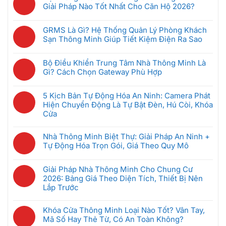
bình
An
Giải Pháp Nào Tốt Nhất Cho Căn Hộ 2026?
luận
Ninh
Không
ở
Không
có
5
GRMS Là Gì? Hệ Thống Quản Lý Phòng Khách
Dây
bình
Thiết
Sạn Thông Minh Giúp Tiết Kiệm Điện Ra Sao
Hoạt
luận
Bị
Không
Động
ở
Nhà
có
Thế
Hệ
Bộ Điều Khiển Trung Tâm Nhà Thông Minh Là
Thông
bình
Nào?
Thống
Gì? Cách Chọn Gateway Phù Hợp
Minh
luận
Có
Intercom
Không
Nên
ở
Bị
Chung
có
Mua
GRMS
5 Kịch Bản Tự Động Hóa An Ninh: Camera Phát
Hack
Cư
bình
Đầu
Là
Hiện Chuyển Động Là Tự Bật Đèn, Hú Còi, Khóa
Không,
Thông
luận
Tiên
Gì?
Cửa
Bảo
Minh:
ở
Khi
Hệ
Mật
Không
Giải
Bộ
Mới
Thống
Ra
có
Pháp
Nhà Thông Minh Biệt Thự: Giải Pháp An Ninh +
Điều
Bắt
Quản
Sao
bình
Nào
Tự Động Hóa Trọn Gói, Giá Theo Quy Mô
Khiển
Đầu
Lý
luận
Tốt
Trung
(Dưới
Không
Phòng
ở
Nhất
Tâm
5
có
Khách
Giải Pháp Nhà Thông Minh Cho Chung Cư
5
Cho
Nhà
Triệu)
bình
Sạn
2026: Bảng Giá Theo Diện Tích, Thiết Bị Nên
Kịch
Căn
Thông
luận
Thông
Lắp Trước
Bản
Hộ
Minh
ở
Minh
Tự
2026?
Không
Là
Nhà
Giúp
Động
có
Gì?
Khóa Cửa Thông Minh Loại Nào Tốt? Vân Tay,
Thông
Tiết
Hóa
bình
Cách
Mã Số Hay Thẻ Từ, Có An Toàn Không?
Minh
Kiệm
An