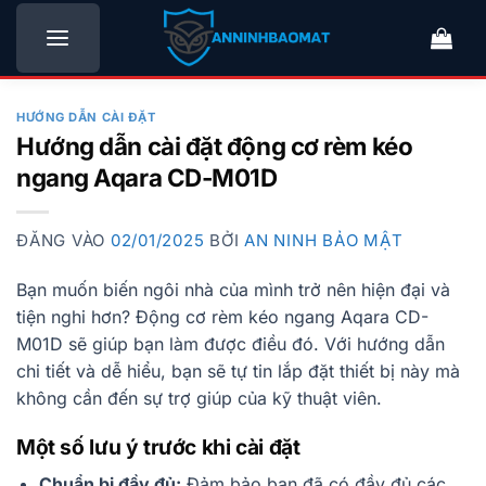
Bỏ
qua
nội
dung
HƯỚNG DẪN CÀI ĐẶT
Hướng dẫn cài đặt động cơ rèm kéo
ngang Aqara CD-M01D
ĐĂNG VÀO
02/01/2025
BỞI
AN NINH BẢO MẬT
Bạn muốn biến ngôi nhà của mình trở nên hiện đại và
tiện nghi hơn? Động cơ rèm kéo ngang Aqara CD-
M01D sẽ giúp bạn làm được điều đó. Với hướng dẫn
chi tiết và dễ hiểu, bạn sẽ tự tin lắp đặt thiết bị này mà
không cần đến sự trợ giúp của kỹ thuật viên.
Một số lưu ý trước khi cài đặt
Chuẩn bị đầy đủ:
Đảm bảo bạn đã có đầy đủ các