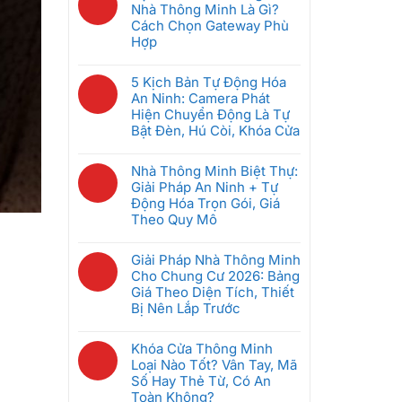
Đầu
bình
Nhà Thông Minh Là Gì?
Chung
Tiên
luận
Cách Chọn Gateway Phù
Cư
Khi
ở
Hợp
Thông
Mới
GRMS
Minh:
Không
Bắt
Là
Giải
có
5 Kịch Bản Tự Động Hóa
Đầu
Gì?
Pháp
bình
An Ninh: Camera Phát
(Dưới
Hệ
Nào
luận
Hiện Chuyển Động Là Tự
5
Thống
Tốt
ở
Bật Đèn, Hú Còi, Khóa Cửa
Triệu)
Quản
Nhất
Bộ
Lý
Không
Cho
Điều
Phòng
có
Nhà Thông Minh Biệt Thự:
Căn
Khiển
Khách
bình
Giải Pháp An Ninh + Tự
Hộ
Trung
Sạn
luận
Động Hóa Trọn Gói, Giá
2026?
Tâm
Thông
ở
Theo Quy Mô
Nhà
Minh
5
Thông
Không
Giúp
Kịch
Minh
có
Giải Pháp Nhà Thông Minh
Tiết
Bản
Là
bình
Cho Chung Cư 2026: Bảng
Kiệm
Tự
Gì?
luận
Giá Theo Diện Tích, Thiết
Điện
Động
Cách
ở
Bị Nên Lắp Trước
Ra
Hóa
Chọn
Nhà
Sao
An
Không
Gateway
Thông
Ninh:
có
Khóa Cửa Thông Minh
Phù
Minh
Camera
bình
Loại Nào Tốt? Vân Tay, Mã
Hợp
Biệt
Phát
luận
Số Hay Thẻ Từ, Có An
Thự:
Hiện
ở
Toàn Không?
Giải