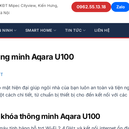
 KĐT Mipec Cityview, Kiến Hưng,
0962.55.13.18
Zalo
à Nội
N NINH
SMART HOME
TIN TỨC
LIÊN HỆ
ông minh Aqara U100
ẬT
mật hiện đại giúp ngôi nhà của bạn luôn an toàn và tiện ng
 cách chi tiết, từ chuẩn bị thiết bị cho đến kết nối với các
ặt khóa thông minh Aqara U100
áy tính bảng hỗ trợ Wi‑Fi 2.4 GHz và kết nối internet ổn đị