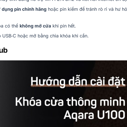
 dụng pin chính hãng
hoặc pin kiềm để tránh rò rỉ và hư h
óa có thể
không mở cửa
khi pin hết.
p USB‑C hoặc mở bằng chìa khóa khi cần.
Hub