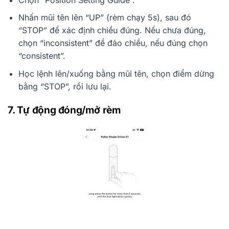
Nhấn mũi tên lên “UP” (rèm chạy 5s), sau đó
“STOP” để xác định chiều đúng. Nếu chưa đúng,
chọn “inconsistent” để đảo chiều, nếu đúng chọn
“consistent”.
Học lệnh lên/xuống bằng mũi tên, chọn điểm dừng
bằng “STOP”, rồi lưu lại.
7. Tự động đóng/mở rèm