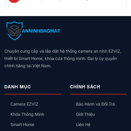
luận
Hú
Bảng
Không
Gói,
Không
Tốt?
ở
Còi,
Giá
Có
Giá
có
Vân
Aqara
Khóa
Theo
Dây
Theo
bình
Tay,
Và
Cửa
Diện
Trung
Quy
luận
Mã
Hunonic:
Tích,
Tính:
ở
Mô
Số
Nên
Thiết
Lắp
Chuẩn
Hay
Chọn
Bị
Công
KNX
Thẻ
Hệ
Nên
Tắc
Là
Từ,
Sinh
Lắp
Thông
Gì?
Có
Thái
Trước
Minh
Chuyên cung cấp và lắp đặt hệ thống camera an ninh EZVIZ,
Vì
An
Nào
Kiểu
Sao
Toàn
thiết bị Smart Home, khóa cửa thông minh. Đại lý ủy quyền
Cho
Gì
Biệt
Không?
Gia
chính hãng tại Việt Nam.
Cho
Thự,
Đình?
Đúng?
Nhà
Phố
Cao
DANH MỤC
CHÍNH SÁCH
Cấp
Nên
Chọn
Camera EZVIZ
Bảo Hành và Đổi Trả
Nhà
Thông
Khóa Thông Minh
Giới Thiệu
Minh
KNX
Smart Home
Liên Hệ