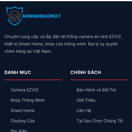
bình
Đèn,
2026:
Cũ
Trọn
Nào
luận
Hú
Bảng
Không
Gói,
Tốt?
ở
Còi,
Giá
Có
Giá
Vân
Aqara
Khóa
Theo
Dây
Theo
Tay,
Và
Cửa
Diện
Trung
Quy
Mã
Hunonic:
Tích,
Tính:
Mô
Số
Nên
Thiết
Lắp
Hay
Chuyên cung cấp và lắp đặt hệ thống camera an ninh EZVIZ,
Chọn
Bị
Công
Thẻ
Hệ
Nên
thiết bị Smart Home, khóa cửa thông minh. Đại lý ủy quyền
Tắc
Từ,
Sinh
Lắp
Thông
chính hãng tại Việt Nam.
Có
Thái
Trước
Minh
An
Nào
Kiểu
Toàn
Cho
Gì
Không?
Gia
Cho
DANH MỤC
CHÍNH SÁCH
Đình?
Đúng?
Camera EZVIZ
Bảo Hành và Đổi Trả
Khóa Thông Minh
Giới Thiệu
Smart Home
Liên Hệ
Chuông Cửa
Tại Sao Chọn Chúng Tôi
Phụ Kiện