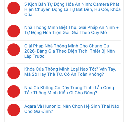
Chung
có
Mua
GRMS
5 Kịch Bản Tự Động Hóa An Ninh: Camera Phát
Cư
bình
Đầu
Là
Hiện Chuyển Động Là Tự Bật Đèn, Hú Còi, Khóa
Thông
luận
Tiên
Gì?
Cửa
Minh:
ở
Khi
Hệ
Không
Giải
Bộ
Mới
Thống
có
Pháp
Nhà Thông Minh Biệt Thự: Giải Pháp An Ninh +
Điều
Bắt
Quản
bình
Nào
Tự Động Hóa Trọn Gói, Giá Theo Quy Mô
Khiển
Đầu
Lý
luận
Tốt
Trung
(Dưới
Không
Phòng
ở
Nhất
Tâm
5
có
Khách
Giải Pháp Nhà Thông Minh Cho Chung Cư
5
Cho
Nhà
Triệu)
bình
Sạn
2026: Bảng Giá Theo Diện Tích, Thiết Bị Nên
Kịch
Căn
Thông
luận
Thông
Lắp Trước
Bản
Hộ
Minh
ở
Minh
Tự
2026?
Không
Là
Nhà
Giúp
Động
có
Gì?
Khóa Cửa Thông Minh Loại Nào Tốt? Vân Tay,
Thông
Tiết
Hóa
bình
Cách
Mã Số Hay Thẻ Từ, Có An Toàn Không?
Minh
Kiệm
An
luận
Chọn
Biệt
Không
Điện
Ninh:
ở
Gateway
Thự:
có
Ra
Camera
Nhà Cũ Không Có Dây Trung Tính: Lắp Công
Giải
Phù
Giải
bình
Sao
Phát
Tắc Thông Minh Kiểu Gì Cho Đúng?
Pháp
Hợp
Pháp
luận
Hiện
Nhà
Không
An
ở
Chuyển
Thông
có
Ninh
Khóa
Aqara Và Hunonic: Nên Chọn Hệ Sinh Thái Nào
Động
Minh
bình
+
Cửa
Cho Gia Đình?
Là
Cho
luận
Tự
Thông
Không
Tự
Chung
ở
Động
Minh
có
Bật
Cư
Nhà
Hóa
Loại