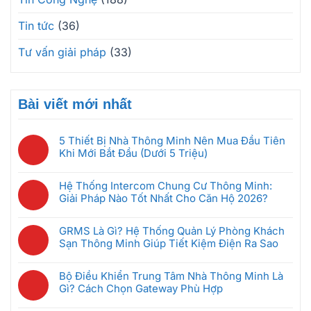
Tin tức
(36)
Tư vấn giải pháp
(33)
Bài viết mới nhất
5 Thiết Bị Nhà Thông Minh Nên Mua Đầu Tiên
Khi Mới Bắt Đầu (Dưới 5 Triệu)
Không
có
Hệ Thống Intercom Chung Cư Thông Minh:
bình
Giải Pháp Nào Tốt Nhất Cho Căn Hộ 2026?
luận
Không
ở
có
5
GRMS Là Gì? Hệ Thống Quản Lý Phòng Khách
bình
Thiết
Sạn Thông Minh Giúp Tiết Kiệm Điện Ra Sao
luận
Bị
Không
ở
Nhà
có
Hệ
Bộ Điều Khiển Trung Tâm Nhà Thông Minh Là
Thông
bình
Thống
Gì? Cách Chọn Gateway Phù Hợp
Minh
luận
Intercom
Không
Nên
ở