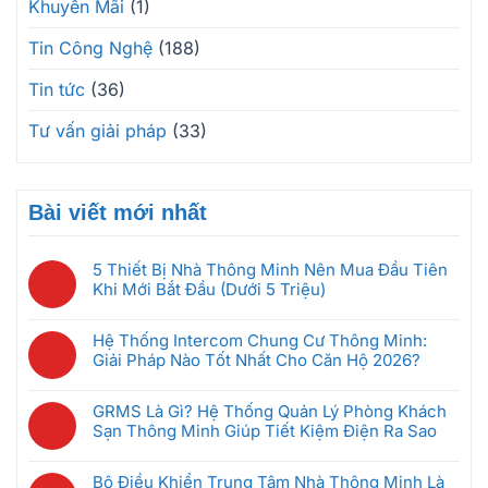
Khuyến Mãi
(1)
Tin Công Nghệ
(188)
Tin tức
(36)
Tư vấn giải pháp
(33)
Bài viết mới nhất
5 Thiết Bị Nhà Thông Minh Nên Mua Đầu Tiên
Khi Mới Bắt Đầu (Dưới 5 Triệu)
Không
có
Hệ Thống Intercom Chung Cư Thông Minh:
bình
Giải Pháp Nào Tốt Nhất Cho Căn Hộ 2026?
luận
Không
ở
có
5
GRMS Là Gì? Hệ Thống Quản Lý Phòng Khách
bình
Thiết
Sạn Thông Minh Giúp Tiết Kiệm Điện Ra Sao
luận
Bị
Không
ở
Nhà
có
Hệ
Bộ Điều Khiển Trung Tâm Nhà Thông Minh Là