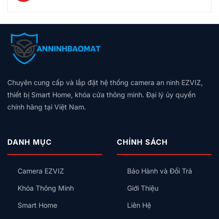
Tự
Thông
Không
Tự
Chung
ở
Động
Minh
có
Bật
Cư
Nhà
Hóa
Loại
bình
Đèn,
2026:
Cũ
Trọn
Nào
luận
Hú
Bảng
Không
Gói,
Tốt?
ở
Còi,
Giá
Có
Giá
Vân
Aqara
Khóa
Theo
Dây
Theo
Tay,
Và
Cửa
Diện
Trung
Quy
Mã
Hunonic:
Tích,
Tính:
Mô
Số
Nên
Thiết
Lắp
Hay
Chuyên cung cấp và lắp đặt hệ thống camera an ninh EZVIZ,
Chọn
Bị
Công
Thẻ
Hệ
Nên
thiết bị Smart Home, khóa cửa thông minh. Đại lý ủy quyền
Tắc
Từ,
Sinh
Lắp
Thông
chính hãng tại Việt Nam.
Có
Thái
Trước
Minh
An
Nào
Kiểu
Toàn
Cho
Gì
Không?
Gia
Cho
DANH MỤC
CHÍNH SÁCH
Đình?
Đúng?
Camera EZVIZ
Bảo Hành và Đổi Trả
Khóa Thông Minh
Giới Thiệu
Smart Home
Liên Hệ