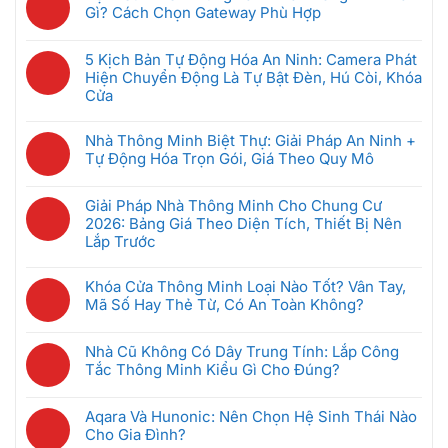
Thông
bình
Thống
Gì? Cách Chọn Gateway Phù Hợp
Minh
luận
Intercom
Không
Nên
ở
Chung
có
Mua
GRMS
5 Kịch Bản Tự Động Hóa An Ninh: Camera Phát
Cư
bình
Đầu
Là
Hiện Chuyển Động Là Tự Bật Đèn, Hú Còi, Khóa
Thông
luận
Tiên
Gì?
Cửa
Minh:
ở
Khi
Hệ
Không
Giải
Bộ
Mới
Thống
có
Pháp
Nhà Thông Minh Biệt Thự: Giải Pháp An Ninh +
Điều
Bắt
Quản
bình
Nào
Tự Động Hóa Trọn Gói, Giá Theo Quy Mô
Khiển
Đầu
Lý
luận
Tốt
Trung
(Dưới
Không
Phòng
ở
Nhất
Tâm
5
có
Khách
Giải Pháp Nhà Thông Minh Cho Chung Cư
5
Cho
Nhà
Triệu)
bình
Sạn
2026: Bảng Giá Theo Diện Tích, Thiết Bị Nên
Kịch
Căn
Thông
luận
Thông
Lắp Trước
Bản
Hộ
Minh
ở
Minh
Tự
2026?
Không
Là
Nhà
Giúp
Động
có
Gì?
Khóa Cửa Thông Minh Loại Nào Tốt? Vân Tay,
Thông
Tiết
Hóa
bình
Cách
Mã Số Hay Thẻ Từ, Có An Toàn Không?
Minh
Kiệm
An
luận
Chọn
Biệt
Không
Điện
Ninh:
ở
Gateway
Thự:
có
Ra
Camera
Nhà Cũ Không Có Dây Trung Tính: Lắp Công
Giải
Phù
Giải
bình
Sao
Phát
Tắc Thông Minh Kiểu Gì Cho Đúng?
Pháp
Hợp
Pháp
luận
Hiện
Nhà
Không
An
ở
Chuyển
Thông
có
Ninh
Khóa
Aqara Và Hunonic: Nên Chọn Hệ Sinh Thái Nào
Động
Minh
bình
+
Cửa
Cho Gia Đình?
Là
Cho
luận