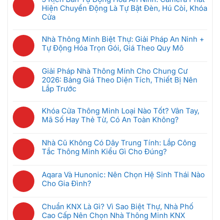
Cư
bình
Là
Hiện Chuyển Động Là Tự Bật Đèn, Hú Còi, Khóa
Thông
luận
Gì?
Cửa
Minh:
ở
Hệ
Không
Giải
Bộ
Thống
có
Pháp
Nhà Thông Minh Biệt Thự: Giải Pháp An Ninh +
Điều
Quản
bình
Nào
Tự Động Hóa Trọn Gói, Giá Theo Quy Mô
Khiển
Lý
luận
Tốt
Trung
Không
Phòng
ở
Nhất
Tâm
có
Khách
Giải Pháp Nhà Thông Minh Cho Chung Cư
5
Cho
Nhà
bình
Sạn
2026: Bảng Giá Theo Diện Tích, Thiết Bị Nên
Kịch
Căn
Thông
luận
Thông
Lắp Trước
Bản
Hộ
Minh
ở
Minh
Tự
2026?
Không
Là
Nhà
Giúp
Động
có
Gì?
Khóa Cửa Thông Minh Loại Nào Tốt? Vân Tay,
Thông
Tiết
Hóa
bình
Cách
Mã Số Hay Thẻ Từ, Có An Toàn Không?
Minh
Kiệm
An
luận
Chọn
Biệt
Không
Điện
Ninh:
ở
Gateway
Thự:
có
Ra
Camera
Nhà Cũ Không Có Dây Trung Tính: Lắp Công
Giải
Phù
Giải
bình
Sao
Phát
Tắc Thông Minh Kiểu Gì Cho Đúng?
Pháp
Hợp
Pháp
luận
Hiện
Nhà
Không
An
ở
Chuyển
Thông
có
Ninh
Khóa
Aqara Và Hunonic: Nên Chọn Hệ Sinh Thái Nào
Động
Minh
bình
+
Cửa
Cho Gia Đình?
Là
Cho
luận
Tự
Thông
Không
Tự
Chung
ở
Động
Minh
có
Bật
Cư
Nhà
Chuẩn KNX Là Gì? Vì Sao Biệt Thự, Nhà Phố
Hóa
Loại
bình
Đèn,
2026:
Cũ
Cao Cấp Nên Chọn Nhà Thông Minh KNX
Trọn
Nào