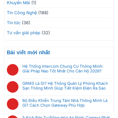
Khuyến Mãi
(1)
Tin Công Nghệ
(188)
Tin tức
(36)
Tư vấn giải pháp
(32)
Bài viết mới nhất
Hệ Thống Intercom Chung Cư Thông Minh:
Giải Pháp Nào Tốt Nhất Cho Căn Hộ 2026?
Không
có
GRMS Là Gì? Hệ Thống Quản Lý Phòng Khách
bình
Sạn Thông Minh Giúp Tiết Kiệm Điện Ra Sao
luận
Không
ở
có
Hệ
Bộ Điều Khiển Trung Tâm Nhà Thông Minh Là
bình
Thống
Gì? Cách Chọn Gateway Phù Hợp
luận
Intercom
Không
ở
Chung
có
GRMS
5 Kịch Bản Tự Động Hóa An Ninh: Camera Phát