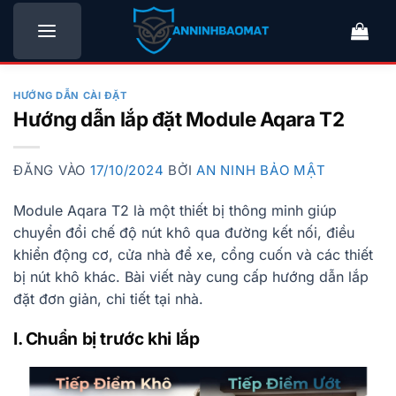
Bỏ
qua
nội
dung
HƯỚNG DẪN CÀI ĐẶT
Hướng dẫn lắp đặt Module Aqara T2
ĐĂNG VÀO
17/10/2024
BỞI
AN NINH BẢO MẬT
Module Aqara T2 là một thiết bị thông minh giúp
chuyển đổi chế độ nút khô qua đường kết nối, điều
khiển động cơ, cửa nhà để xe, cổng cuốn và các thiết
bị nút khô khác. Bài viết này cung cấp hướng dẫn lắp
đặt đơn giản, chi tiết tại nhà.
I. Chuẩn bị trước khi lắp