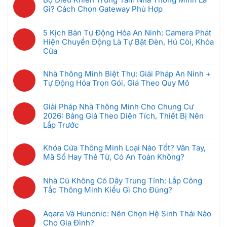
Thông
bình
Thống
Gì? Cách Chọn Gateway Phù Hợp
Minh
luận
Intercom
Không
Nên
ở
Chung
có
Mua
GRMS
5 Kịch Bản Tự Động Hóa An Ninh: Camera Phát
Cư
bình
Đầu
Là
Hiện Chuyển Động Là Tự Bật Đèn, Hú Còi, Khóa
Thông
luận
Tiên
Gì?
Cửa
Minh:
ở
Khi
Hệ
Không
Giải
Bộ
Mới
Thống
có
Pháp
Nhà Thông Minh Biệt Thự: Giải Pháp An Ninh +
Điều
Bắt
Quản
bình
Nào
Tự Động Hóa Trọn Gói, Giá Theo Quy Mô
Khiển
Đầu
Lý
luận
Tốt
Trung
(Dưới
Không
Phòng
ở
Nhất
Tâm
5
có
Khách
Giải Pháp Nhà Thông Minh Cho Chung Cư
5
Cho
Nhà
Triệu)
bình
Sạn
2026: Bảng Giá Theo Diện Tích, Thiết Bị Nên
Kịch
Căn
Thông
luận
Thông
Lắp Trước
Bản
Hộ
Minh
ở
Minh
Tự
2026?
Không
Là
Nhà
Giúp
Động
có
Gì?
Khóa Cửa Thông Minh Loại Nào Tốt? Vân Tay,
Thông
Tiết
Hóa
bình
Cách
Mã Số Hay Thẻ Từ, Có An Toàn Không?
Minh
Kiệm
An
luận
Chọn
Biệt
Không
Điện
Ninh:
ở
Gateway
Thự:
có
Ra
Camera
Nhà Cũ Không Có Dây Trung Tính: Lắp Công
Giải
Phù
Giải
bình
Sao
Phát
Tắc Thông Minh Kiểu Gì Cho Đúng?
Pháp
Hợp
Pháp
luận
Hiện
Nhà
Không
An
ở
Chuyển
Thông
có
Ninh
Khóa
Aqara Và Hunonic: Nên Chọn Hệ Sinh Thái Nào
Động
Minh
bình
+
Cửa
Cho Gia Đình?
Là