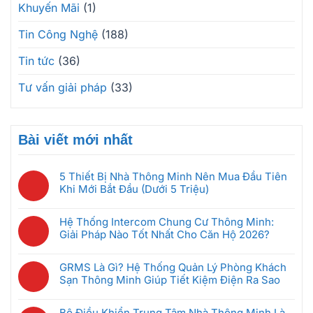
Khuyến Mãi
(1)
Tin Công Nghệ
(188)
Tin tức
(36)
Tư vấn giải pháp
(33)
Bài viết mới nhất
5 Thiết Bị Nhà Thông Minh Nên Mua Đầu Tiên
Khi Mới Bắt Đầu (Dưới 5 Triệu)
Không
có
Hệ Thống Intercom Chung Cư Thông Minh:
bình
Giải Pháp Nào Tốt Nhất Cho Căn Hộ 2026?
luận
Không
ở
có
5
GRMS Là Gì? Hệ Thống Quản Lý Phòng Khách
bình
Thiết
Sạn Thông Minh Giúp Tiết Kiệm Điện Ra Sao
luận
Bị
Không
ở
Nhà
có
Hệ
Bộ Điều Khiển Trung Tâm Nhà Thông Minh Là