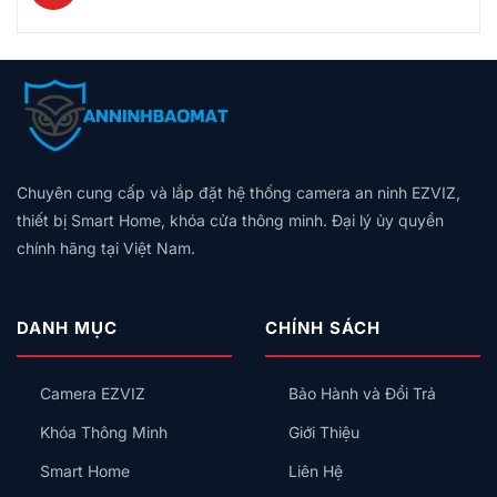
Cho
luận
Tự
Thông
Không
Tự
Chung
ở
Động
Minh
có
Bật
Cư
Nhà
Hóa
Loại
bình
Đèn,
2026:
Cũ
Trọn
Nào
luận
Hú
Bảng
Không
Gói,
Tốt?
ở
Còi,
Giá
Có
Giá
Vân
Aqara
Khóa
Theo
Dây
Theo
Tay,
Và
Cửa
Diện
Trung
Quy
Mã
Hunonic:
Tích,
Tính:
Mô
Số
Nên
Thiết
Lắp
Hay
Chuyên cung cấp và lắp đặt hệ thống camera an ninh EZVIZ,
Chọn
Bị
Công
Thẻ
Hệ
Nên
thiết bị Smart Home, khóa cửa thông minh. Đại lý ủy quyền
Tắc
Từ,
Sinh
Lắp
Thông
chính hãng tại Việt Nam.
Có
Thái
Trước
Minh
An
Nào
Kiểu
Toàn
Cho
Gì
Không?
Gia
Cho
DANH MỤC
CHÍNH SÁCH
Đình?
Đúng?
Camera EZVIZ
Bảo Hành và Đổi Trả
Khóa Thông Minh
Giới Thiệu
Smart Home
Liên Hệ