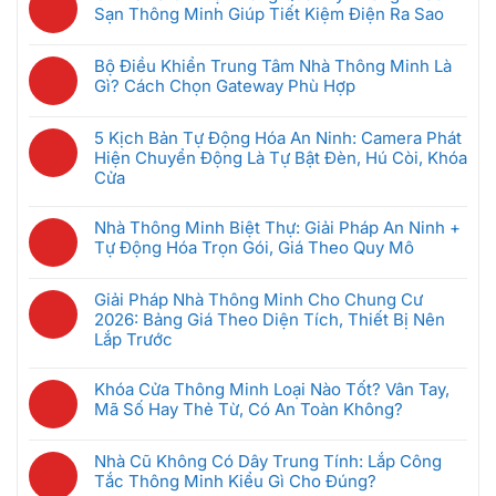
Dây
bình
Thiết
Sạn Thông Minh Giúp Tiết Kiệm Điện Ra Sao
Hoạt
luận
Bị
Không
Động
ở
Nhà
có
Thế
Hệ
Bộ Điều Khiển Trung Tâm Nhà Thông Minh Là
Thông
bình
Nào?
Thống
Gì? Cách Chọn Gateway Phù Hợp
Minh
luận
Có
Intercom
Không
Nên
ở
Bị
Chung
có
Mua
GRMS
5 Kịch Bản Tự Động Hóa An Ninh: Camera Phát
Hack
Cư
bình
Đầu
Là
Hiện Chuyển Động Là Tự Bật Đèn, Hú Còi, Khóa
Không,
Thông
luận
Tiên
Gì?
Cửa
Bảo
Minh:
ở
Khi
Hệ
Mật
Không
Giải
Bộ
Mới
Thống
Ra
có
Pháp
Nhà Thông Minh Biệt Thự: Giải Pháp An Ninh +
Điều
Bắt
Quản
Sao
bình
Nào
Tự Động Hóa Trọn Gói, Giá Theo Quy Mô
Khiển
Đầu
Lý
luận
Tốt
Trung
(Dưới
Không
Phòng
ở
Nhất
Tâm
5
có
Khách
Giải Pháp Nhà Thông Minh Cho Chung Cư
5
Cho
Nhà
Triệu)
bình
Sạn
2026: Bảng Giá Theo Diện Tích, Thiết Bị Nên
Kịch
Căn
Thông
luận
Thông
Lắp Trước
Bản
Hộ
Minh
ở
Minh
Tự
2026?
Không
Là
Nhà
Giúp
Động
có
Gì?
Khóa Cửa Thông Minh Loại Nào Tốt? Vân Tay,
Thông
Tiết
Hóa
bình
Cách
Mã Số Hay Thẻ Từ, Có An Toàn Không?
Minh
Kiệm
An
luận
Chọn
Biệt
Không
Điện
Ninh:
ở
Gateway
Thự:
có
Ra
Camera
Nhà Cũ Không Có Dây Trung Tính: Lắp Công
Giải
Phù
Giải
bình
Sao
Phát
Tắc Thông Minh Kiểu Gì Cho Đúng?
Pháp
Hợp
Pháp
luận