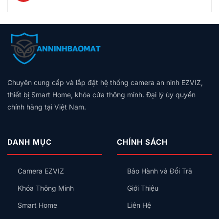
Hiện
Nhà
Không
An
ở
Chuyển
Thông
có
Ninh
Khóa
Động
Minh
bình
+
Cửa
Là
Cho
luận
Tự
Thông
Tự
Chung
ở
Động
Minh
Bật
Cư
Nhà
Hóa
Loại
Đèn,
2026:
Cũ
Trọn
Nào
Hú
Bảng
Không
Gói,
Tốt?
Còi,
Giá
Có
Giá
Vân
Khóa
Theo
Chuyên cung cấp và lắp đặt hệ thống camera an ninh EZVIZ,
Dây
Theo
Tay,
Cửa
Diện
Trung
Quy
thiết bị Smart Home, khóa cửa thông minh. Đại lý ủy quyền
Mã
Tích,
Tính:
Mô
Số
chính hãng tại Việt Nam.
Thiết
Lắp
Hay
Bị
Công
Thẻ
Nên
Tắc
Từ,
Lắp
Thông
Có
DANH MỤC
CHÍNH SÁCH
Trước
Minh
An
Kiểu
Toàn
Gì
Không?
Camera EZVIZ
Bảo Hành và Đổi Trả
Cho
Đúng?
Khóa Thông Minh
Giới Thiệu
Smart Home
Liên Hệ