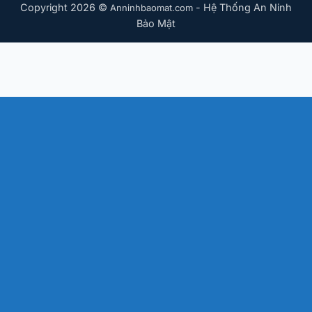
Copyright 2026 ©
- Hệ Thống An Ninh
Anninhbaomat.com
Bảo Mật