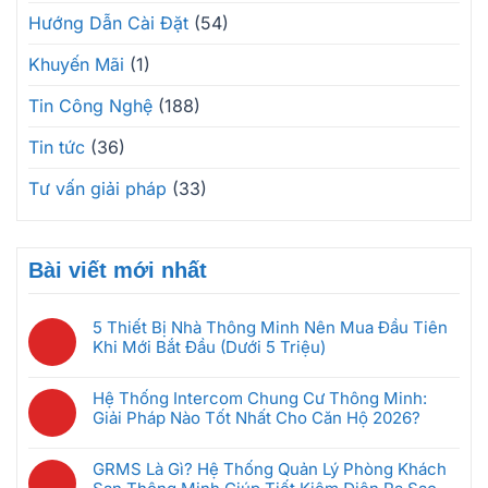
Hướng Dẫn Cài Đặt
(54)
Khuyến Mãi
(1)
Tin Công Nghệ
(188)
Tin tức
(36)
Tư vấn giải pháp
(33)
Bài viết mới nhất
5 Thiết Bị Nhà Thông Minh Nên Mua Đầu Tiên
Khi Mới Bắt Đầu (Dưới 5 Triệu)
Không
có
Hệ Thống Intercom Chung Cư Thông Minh:
bình
Giải Pháp Nào Tốt Nhất Cho Căn Hộ 2026?
luận
Không
ở
có
5
GRMS Là Gì? Hệ Thống Quản Lý Phòng Khách
bình