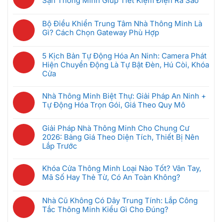
Thiết
Sạn Thông Minh Giúp Tiết Kiệm Điện Ra Sao
luận
Bị
Không
ở
Nhà
có
Hệ
Bộ Điều Khiển Trung Tâm Nhà Thông Minh Là
Thông
bình
Thống
Gì? Cách Chọn Gateway Phù Hợp
Minh
luận
Intercom
Không
Nên
ở
Chung
có
Mua
GRMS
5 Kịch Bản Tự Động Hóa An Ninh: Camera Phát
Cư
bình
Đầu
Là
Hiện Chuyển Động Là Tự Bật Đèn, Hú Còi, Khóa
Thông
luận
Tiên
Gì?
Cửa
Minh:
ở
Khi
Hệ
Không
Giải
Bộ
Mới
Thống
có
Pháp
Nhà Thông Minh Biệt Thự: Giải Pháp An Ninh +
Điều
Bắt
Quản
bình
Nào
Tự Động Hóa Trọn Gói, Giá Theo Quy Mô
Khiển
Đầu
Lý
luận
Tốt
Trung
(Dưới
Không
Phòng
ở
Nhất
Tâm
5
có
Khách
Giải Pháp Nhà Thông Minh Cho Chung Cư
5
Cho
Nhà
Triệu)
bình
Sạn
2026: Bảng Giá Theo Diện Tích, Thiết Bị Nên
Kịch
Căn
Thông
luận
Thông
Lắp Trước
Bản
Hộ
Minh
ở
Minh
Tự
2026?
Không
Là
Nhà
Giúp
Động
có
Gì?
Khóa Cửa Thông Minh Loại Nào Tốt? Vân Tay,
Thông
Tiết
Hóa
bình
Cách
Mã Số Hay Thẻ Từ, Có An Toàn Không?
Minh
Kiệm
An
luận
Chọn
Biệt
Không
Điện
Ninh:
ở
Gateway
Thự:
có
Ra
Camera
Nhà Cũ Không Có Dây Trung Tính: Lắp Công
Giải
Phù
Giải
bình
Sao
Phát
Tắc Thông Minh Kiểu Gì Cho Đúng?
Pháp
Hợp
Pháp
luận
Hiện
Nhà
Không