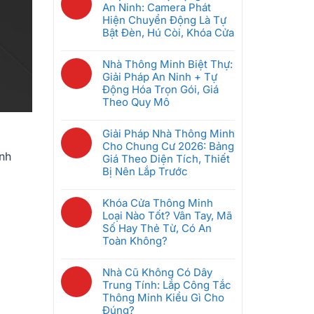
Pháp
bình
An Ninh: Camera Phát
Hệ
Nào
luận
Hiện Chuyển Động Là Tự
Thống
Tốt
ở
Bật Đèn, Hú Còi, Khóa Cửa
Quản
Nhất
Bộ
Lý
Không
Cho
Điều
Phòng
có
Nhà Thông Minh Biệt Thự:
Căn
Khiển
Khách
bình
Giải Pháp An Ninh + Tự
Hộ
Trung
Sạn
luận
Động Hóa Trọn Gói, Giá
2026?
Tâm
Thông
ở
Theo Quy Mô
Nhà
Minh
5
Thông
Không
Giúp
Kịch
Minh
có
Giải Pháp Nhà Thông Minh
Tiết
Bản
Là
bình
Cho Chung Cư 2026: Bảng
Kiệm
Tự
Gì?
luận
ính
Giá Theo Diện Tích, Thiết
Điện
Động
Cách
ở
Bị Nên Lắp Trước
Ra
Hóa
Chọn
Nhà
Sao
An
Không
Gateway
Thông
Ninh:
có
Khóa Cửa Thông Minh
Phù
Minh
Camera
bình
Loại Nào Tốt? Vân Tay, Mã
Hợp
Biệt
Phát
luận
Số Hay Thẻ Từ, Có An
Thự:
Hiện
ở
Toàn Không?
Giải
Chuyển
Giải
Pháp
Không
Động
Pháp
An
có
Nhà Cũ Không Có Dây
Là
Nhà
Ninh
bình
Trung Tính: Lắp Công Tắc
Tự
Thông
+
luận
Thông Minh Kiểu Gì Cho
Bật
Minh
Tự
ở
Đúng?
Đèn,
Cho