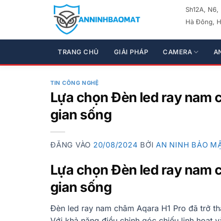
Bỏ
Sh12A, N6,
qua
Hà Đông, H
nội
dung
TRANG CHỦ
GIẢI PHÁP
CAMERA
A
TIN CÔNG NGHỆ
Lựa chọn Đèn led ray nam 
gian sống
ĐĂNG VÀO
20/08/2024
BỞI
AN NINH BẢO M
Lựa chọn Đèn led ray nam 
gian sống
Đèn led ray nam châm Aqara H1 Pro đã trở thà
Với khả năng điều chỉnh góc chiếu linh hoạt