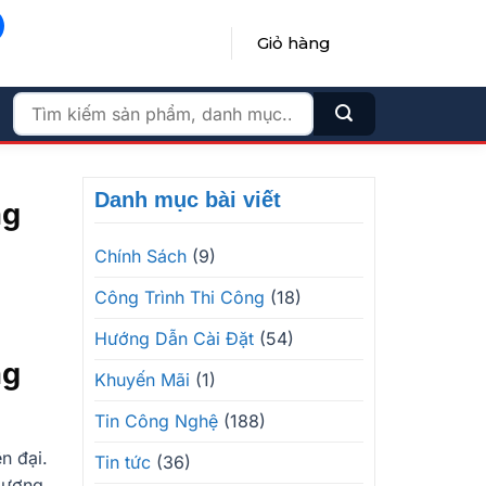
Giỏ hàng
ĐĂNG NHẬP / ĐĂNG KÝ
Tìm
kiếm:
Danh mục bài viết
ng
Chính Sách
(9)
Công Trình Thi Công
(18)
Hướng Dẫn Cài Đặt
(54)
ng
Khuyến Mãi
(1)
Tin Công Nghệ
(188)
n đại.
Tin tức
(36)
 lượng