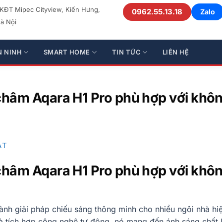
 KĐT Mipec Cityview, Kiến Hưng,
0962.55.13.18
Zalo
à Nội
N NINH
SMART HOME
TIN TỨC
LIÊN HỆ
châm Aqara H1 Pro phù hợp với khô
ẬT
châm Aqara H1 Pro phù hợp với khô
nh giải pháp chiếu sáng thông minh cho nhiều ngôi nhà hiệ
 và tích hợp công nghệ tự động, nó mang đến ánh sáng chất