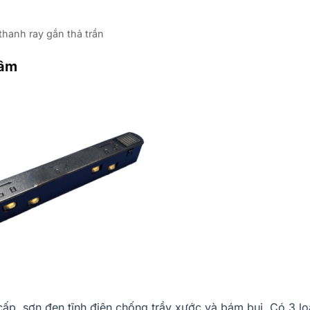
thanh ray gắn thả trần
hâm
ấp, sơn đen tĩnh điện chống trầy xước và bám bụi. Có 3 lo