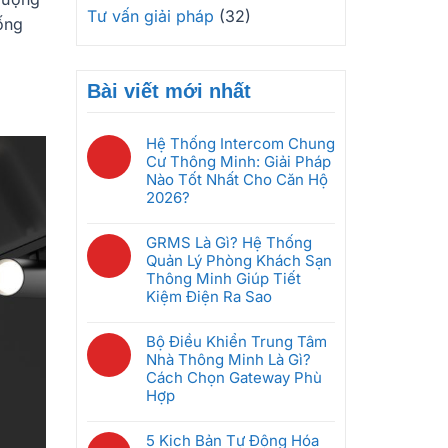
Tư vấn giải pháp
(32)
ống
Bài viết mới nhất
Hệ Thống Intercom Chung
Cư Thông Minh: Giải Pháp
Nào Tốt Nhất Cho Căn Hộ
2026?
Không
có
GRMS Là Gì? Hệ Thống
bình
Quản Lý Phòng Khách Sạn
luận
Thông Minh Giúp Tiết
ở
Kiệm Điện Ra Sao
Hệ
Không
Thống
có
Bộ Điều Khiển Trung Tâm
Intercom
bình
Nhà Thông Minh Là Gì?
Chung
luận
Cách Chọn Gateway Phù
Cư
ở
Hợp
Thông
GRMS
Minh:
Không
Là
Giải
có
5 Kịch Bản Tự Động Hóa
Gì?