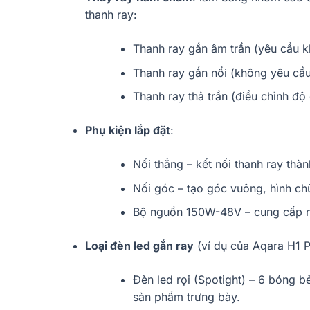
thanh ray:
Thanh ray gắn âm trần (yêu cầu k
Thanh ray gắn nổi (không yêu cầu
Thanh ray thả trần (điều chỉnh độ 
Phụ kiện lắp đặt
:
Nối thẳng – kết nối thanh ray thà
Nối góc – tạo góc vuông, hình ch
Bộ nguồn 150W-48V – cung cấp n
Loại đèn led gắn ray
(ví dụ của Aqara H1 P
Đèn led rọi (Spotight) – 6 bóng bẻ
sản phẩm trưng bày.