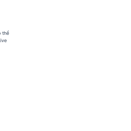
Phố
Cao
Cấp
Nên
Chọn
Nhà
Thông
ó thể
Minh
ive
KNX