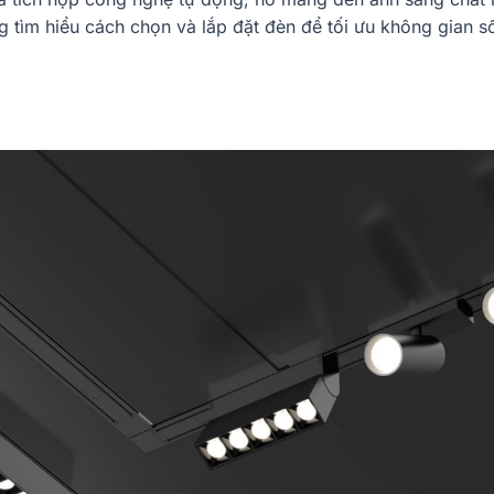
 tìm hiểu cách chọn và lắp đặt đèn để tối ưu không gian s