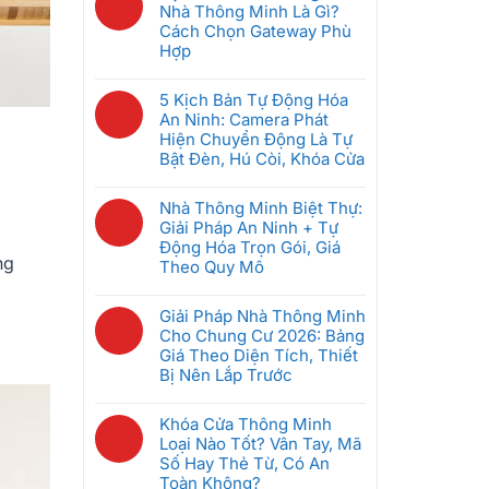
Đầu
bình
Nhà Thông Minh Là Gì?
Chung
Tiên
luận
Cách Chọn Gateway Phù
Cư
Khi
ở
Hợp
Thông
Mới
GRMS
Minh:
Không
Bắt
Là
Giải
có
5 Kịch Bản Tự Động Hóa
Đầu
Gì?
Pháp
bình
An Ninh: Camera Phát
(Dưới
Hệ
Nào
luận
Hiện Chuyển Động Là Tự
5
Thống
Tốt
ở
Bật Đèn, Hú Còi, Khóa Cửa
Triệu)
Quản
Nhất
Bộ
Lý
Không
Cho
Điều
Phòng
có
Nhà Thông Minh Biệt Thự:
Căn
Khiển
Khách
bình
Giải Pháp An Ninh + Tự
Hộ
Trung
Sạn
luận
Động Hóa Trọn Gói, Giá
2026?
Tâm
Thông
ở
ng
Theo Quy Mô
Nhà
Minh
5
Thông
Không
Giúp
Kịch
Minh
có
Giải Pháp Nhà Thông Minh
Tiết
Bản
Là
bình
Cho Chung Cư 2026: Bảng
Kiệm
Tự
Gì?
luận
Giá Theo Diện Tích, Thiết
Điện
Động
Cách
ở
Bị Nên Lắp Trước
Ra
Hóa
Chọn
Nhà
Sao
An
Không
Gateway
Thông
Ninh:
có
Khóa Cửa Thông Minh
Phù
Minh
Camera
bình
Loại Nào Tốt? Vân Tay, Mã
Hợp
Biệt
Phát
luận
Số Hay Thẻ Từ, Có An
Thự:
Hiện
ở
Toàn Không?
Giải