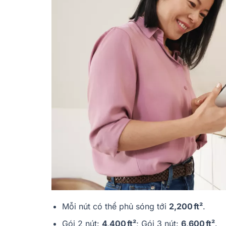
Mỗi nút có thể phủ sóng tới
2,200 ft²
.
Gói 2 nút:
4,400 ft²
; Gói 3 nút:
6,600 ft²
.