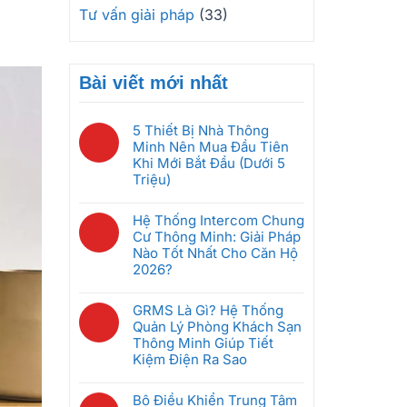
Tư vấn giải pháp
(33)
Bài viết mới nhất
5 Thiết Bị Nhà Thông
Minh Nên Mua Đầu Tiên
Khi Mới Bắt Đầu (Dưới 5
Triệu)
Không
có
Hệ Thống Intercom Chung
bình
Cư Thông Minh: Giải Pháp
luận
Nào Tốt Nhất Cho Căn Hộ
ở
2026?
5
Không
Thiết
có
GRMS Là Gì? Hệ Thống
Bị
bình
Quản Lý Phòng Khách Sạn
Nhà
luận
Thông Minh Giúp Tiết
Thông
ở
Kiệm Điện Ra Sao
Minh
Hệ
Nên
Không
Thống
Mua
có
Bộ Điều Khiển Trung Tâm
Intercom