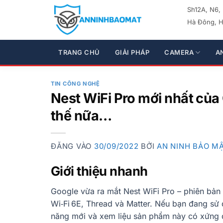
Bỏ
Sh12A, N6,
qua
Hà Đông, H
nội
dung
TRANG CHỦ
GIẢI PHÁP
CAMERA
A
TIN CÔNG NGHỆ
Nest WiFi Pro mới nhất của 
thế nữa…
ĐĂNG VÀO
30/09/2022
BỞI
AN NINH BẢO M
Giới thiệu nhanh
Google vừa ra mắt Nest WiFi Pro – phiên bản
Wi‑Fi 6E, Thread và Matter. Nếu bạn đang sử
năng mới và xem liệu sản phẩm này có xứng 