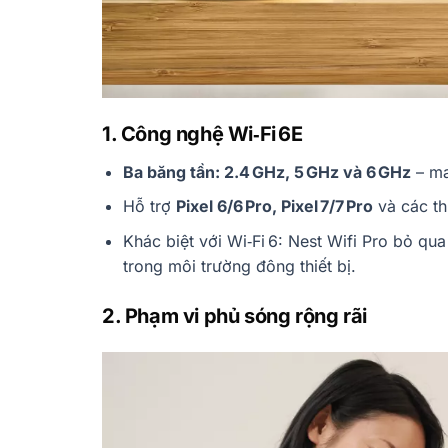
1. Công nghệ Wi‑Fi 6E
Ba băng tần: 2.4 GHz, 5 GHz và 6 GHz
– ma
Hỗ trợ
Pixel 6/6 Pro, Pixel 7/7 Pro
và các th
Khác biệt với Wi‑Fi 6: Nest Wifi Pro bỏ qua
trong môi trường đông thiết bị.
2. Phạm vi phủ sóng rộng rãi