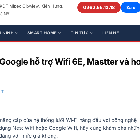
 KĐT Mipec Cityview, Kiến Hưng,
0962.55.13.18
Zalo
à Nội
N NINH
SMART HOME
TIN TỨC
LIÊN HỆ
Google hỗ trợ Wifi 6E, Mastter và h
ẬT
 nâng cấp của hệ thống lưới Wi‑Fi hàng đầu với công nghệ
 dụng Nest Wifi hoặc Google Wifi, hãy cùng khám phá nhữn
đáng với mức giá không.