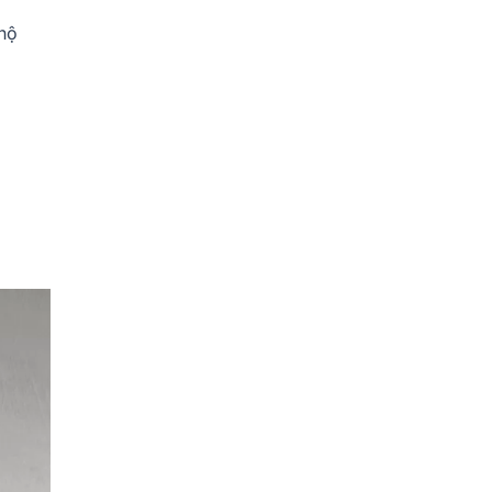
Cho
Cho
Gia
Đúng?
hộ
Đình?