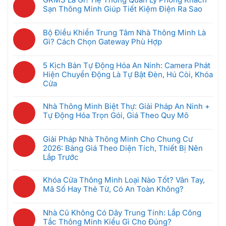
bình
Thiết
Sạn Thông Minh Giúp Tiết Kiệm Điện Ra Sao
luận
Bị
Không
ở
Nhà
có
Hệ
Bộ Điều Khiển Trung Tâm Nhà Thông Minh Là
Thông
bình
Thống
Gì? Cách Chọn Gateway Phù Hợp
Minh
luận
Intercom
Không
Nên
ở
Chung
có
Mua
GRMS
5 Kịch Bản Tự Động Hóa An Ninh: Camera Phát
Cư
bình
Đầu
Là
Hiện Chuyển Động Là Tự Bật Đèn, Hú Còi, Khóa
Thông
luận
Tiên
Gì?
Cửa
Minh:
ở
Khi
Hệ
Không
Giải
Bộ
Mới
Thống
có
Pháp
Nhà Thông Minh Biệt Thự: Giải Pháp An Ninh +
Điều
Bắt
Quản
bình
Nào
Tự Động Hóa Trọn Gói, Giá Theo Quy Mô
Khiển
Đầu
Lý
luận
Tốt
Trung
(Dưới
Không
Phòng
ở
Nhất
Tâm
5
có
Khách
Giải Pháp Nhà Thông Minh Cho Chung Cư
5
Cho
Nhà
Triệu)
bình
Sạn
2026: Bảng Giá Theo Diện Tích, Thiết Bị Nên
Kịch
Căn
Thông
luận
Thông
Lắp Trước
Bản
Hộ
Minh
ở
Minh
Tự
2026?
Không
Là
Nhà
Giúp
Động
có
Gì?
Khóa Cửa Thông Minh Loại Nào Tốt? Vân Tay,
Thông
Tiết
Hóa
bình
Cách
Mã Số Hay Thẻ Từ, Có An Toàn Không?
Minh
Kiệm
An
luận
Chọn
Biệt
Không
Điện
Ninh:
ở
Gateway
Thự:
có
Ra
Camera
Nhà Cũ Không Có Dây Trung Tính: Lắp Công
Giải
Phù
Giải
bình
Sao
Phát
Tắc Thông Minh Kiểu Gì Cho Đúng?
Pháp
Hợp