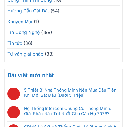
Công Trình Thi Công
(18)
Hướng Dẫn Cài Đặt
(54)
Khuyến Mãi
(1)
Tin Công Nghệ
(188)
Tin tức
(36)
Tư vấn giải pháp
(33)
Bài viết mới nhất
5 Thiết Bị Nhà Thông Minh Nên Mua Đầu Tiên
Khi Mới Bắt Đầu (Dưới 5 Triệu)
Không
có
Hệ Thống Intercom Chung Cư Thông Minh:
bình
Giải Pháp Nào Tốt Nhất Cho Căn Hộ 2026?
luận
Không
ở
có
5
GRMS Là Gì? Hệ Thống Quản Lý Phòng Khách