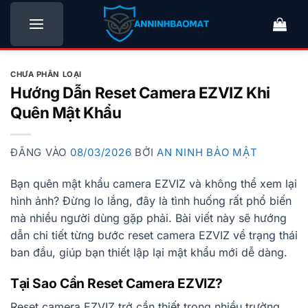
Bỏ
qua
nội
dung
CHƯA PHÂN LOẠI
Hướng Dẫn Reset Camera EZVIZ Khi
Quên Mật Khẩu
ĐĂNG VÀO
08/03/2026
BỞI
AN NINH BẢO MẬT
Bạn quên mật khẩu camera EZVIZ và không thể xem lại
hình ảnh? Đừng lo lắng, đây là tình huống rất phổ biến
mà nhiều người dùng gặp phải. Bài viết này sẽ hướng
dẫn chi tiết từng bước reset camera EZVIZ về trạng thái
ban đầu, giúp bạn thiết lập lại mật khẩu mới dễ dàng.
Tại Sao Cần Reset Camera EZVIZ?
Reset camera EZVIZ trở cần thiết trong nhiều trường