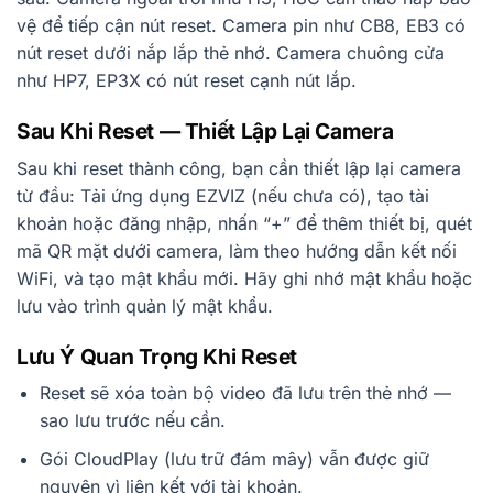
vệ để tiếp cận nút reset. Camera pin như CB8, EB3 có
nút reset dưới nắp lắp thẻ nhớ. Camera chuông cửa
như HP7, EP3X có nút reset cạnh nút lắp.
Sau Khi Reset — Thiết Lập Lại Camera
Sau khi reset thành công, bạn cần thiết lập lại camera
từ đầu: Tải ứng dụng EZVIZ (nếu chưa có), tạo tài
khoản hoặc đăng nhập, nhấn “+” để thêm thiết bị, quét
mã QR mặt dưới camera, làm theo hướng dẫn kết nối
WiFi, và tạo mật khẩu mới. Hãy ghi nhớ mật khẩu hoặc
lưu vào trình quản lý mật khẩu.
Lưu Ý Quan Trọng Khi Reset
Reset sẽ xóa toàn bộ video đã lưu trên thẻ nhớ —
sao lưu trước nếu cần.
Gói CloudPlay (lưu trữ đám mây) vẫn được giữ
nguyên vì liên kết với tài khoản.