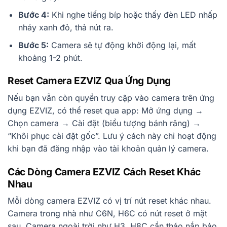
Bước 4:
Khi nghe tiếng bíp hoặc thấy đèn LED nhấp
nháy xanh đỏ, thả nút ra.
Bước 5:
Camera sẽ tự động khởi động lại, mất
khoảng 1-2 phút.
Reset Camera EZVIZ Qua Ứng Dụng
Nếu bạn vẫn còn quyền truy cập vào camera trên ứng
dụng EZVIZ, có thể reset qua app: Mở ứng dụng →
Chọn camera → Cài đặt (biểu tượng bánh răng) →
“Khôi phục cài đặt gốc”. Lưu ý cách này chỉ hoạt động
khi bạn đã đăng nhập vào tài khoản quản lý camera.
Các Dòng Camera EZVIZ Cách Reset Khác
Nhau
Mỗi dòng camera EZVIZ có vị trí nút reset khác nhau.
Camera trong nhà như C6N, H6C có nút reset ở mặt
sau. Camera ngoài trời như H3, H8C cần tháo nắp bảo