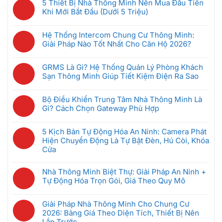
5 Thiết Bị Nhà Thông Minh Nên Mua Đầu Tiên
bình
Khi Mới Bắt Đầu (Dưới 5 Triệu)
luận
Không
ở
có
Camera
Hệ Thống Intercom Chung Cư Thông Minh:
bình
An
Giải Pháp Nào Tốt Nhất Cho Căn Hộ 2026?
luận
Ninh
Không
ở
Không
có
5
GRMS Là Gì? Hệ Thống Quản Lý Phòng Khách
Dây
bình
Thiết
Sạn Thông Minh Giúp Tiết Kiệm Điện Ra Sao
Hoạt
luận
Bị
Không
Động
ở
Nhà
có
Thế
Hệ
Bộ Điều Khiển Trung Tâm Nhà Thông Minh Là
Thông
bình
Nào?
Thống
Gì? Cách Chọn Gateway Phù Hợp
Minh
luận
Có
Intercom
Không
Nên
ở
Bị
Chung
có
Mua
GRMS
5 Kịch Bản Tự Động Hóa An Ninh: Camera Phát
Hack
Cư
bình
Đầu
Là
Hiện Chuyển Động Là Tự Bật Đèn, Hú Còi, Khóa
Không,
Thông
luận
Tiên
Gì?
Cửa
Bảo
Minh:
ở
Khi
Hệ
Mật
Không
Giải
Bộ
Mới
Thống
Ra
có
Pháp
Nhà Thông Minh Biệt Thự: Giải Pháp An Ninh +
Điều
Bắt
Quản
Sao
bình
Nào
Tự Động Hóa Trọn Gói, Giá Theo Quy Mô
Khiển
Đầu
Lý
luận
Tốt
Trung
(Dưới
Không
Phòng
ở
Nhất
Tâm
5
có
Khách
Giải Pháp Nhà Thông Minh Cho Chung Cư
5
Cho
Nhà
Triệu)
bình
Sạn
2026: Bảng Giá Theo Diện Tích, Thiết Bị Nên
Kịch
Căn
Thông
luận
Thông
Lắp Trước