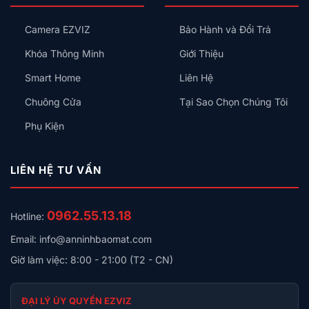
Kiểu
Toàn
Gì
Không?
Camera EZVIZ
Bảo Hành và Đổi Trả
Cho
Đúng?
Khóa Thông Minh
Giới Thiệu
Smart Home
Liên Hệ
Chuông Cửa
Tại Sao Chọn Chúng Tôi
Phụ Kiện
LIÊN HỆ TƯ VẤN
0962.55.13.18
Hotline:
Email: info@anninhbaomat.com
Giờ làm việc: 8:00 - 21:00 (T2 - CN)
ĐẠI LÝ ỦY QUYỀN EZVIZ