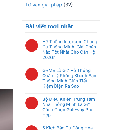
Tư vấn giải pháp
(32)
Bài viết mới nhất
Hệ Thống Intercom Chung
Cư Thông Minh: Giải Pháp
Nào Tốt Nhất Cho Căn Hộ
2026?
Không
có
GRMS Là Gì? Hệ Thống
bình
Quản Lý Phòng Khách Sạn
luận
Thông Minh Giúp Tiết
ở
Kiệm Điện Ra Sao
Hệ
Không
Thống
có
Bộ Điều Khiển Trung Tâm
Intercom
bình
Nhà Thông Minh Là Gì?
Chung
luận
Cách Chọn Gateway Phù
Cư
ở
Hợp
Thông
GRMS
Minh:
Không
Là
Giải
có
5 Kịch Bản Tự Động Hóa
Gì?