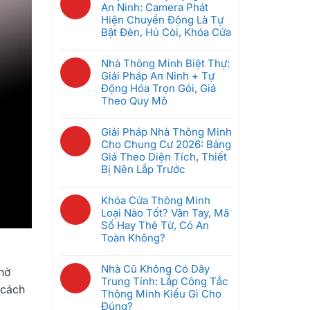
Pháp
bình
An Ninh: Camera Phát
Hệ
Nào
luận
Hiện Chuyển Động Là Tự
Thống
Tốt
ở
Bật Đèn, Hú Còi, Khóa Cửa
Quản
Nhất
Bộ
Lý
Không
Cho
Điều
Phòng
có
Nhà Thông Minh Biệt Thự:
Căn
Khiển
Khách
bình
Giải Pháp An Ninh + Tự
Hộ
Trung
Sạn
luận
Động Hóa Trọn Gói, Giá
2026?
Tâm
Thông
ở
Theo Quy Mô
Nhà
Minh
5
Thông
Không
Giúp
Kịch
Minh
có
Giải Pháp Nhà Thông Minh
Tiết
Bản
Là
bình
Cho Chung Cư 2026: Bảng
Kiệm
Tự
Gì?
luận
Giá Theo Diện Tích, Thiết
Điện
Động
Cách
ở
Bị Nên Lắp Trước
Ra
Hóa
Chọn
Nhà
Sao
An
Không
Gateway
Thông
Ninh:
có
Khóa Cửa Thông Minh
Phù
Minh
Camera
bình
Loại Nào Tốt? Vân Tay, Mã
Hợp
Biệt
Phát
luận
Số Hay Thẻ Từ, Có An
Thự:
Hiện
ở
Toàn Không?
Giải
Chuyển
Giải
Pháp
Không
Động
Pháp
An
có
Nhà Cũ Không Có Dây
Là
Nhà
Nhờ
Ninh
bình
Trung Tính: Lắp Công Tắc
Tự
Thông
 cách
+
luận
Thông Minh Kiểu Gì Cho
Bật
Minh
Tự
ở
Đúng?
Đèn,
Cho