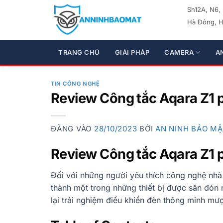
Bỏ
Sh12A, N6,
qua
Hà Đông, H
nội
dung
TRANG CHỦ
GIẢI PHÁP
CAMERA
A
TIN CÔNG NGHỆ
Review Công tắc Aqara Z1 
ĐĂNG VÀO
28/10/2023
BỞI
AN NINH BẢO M
Review Công tắc Aqara Z1 
Đối với những người yêu thích công nghệ nhà
thành một trong những thiết bị được săn đón n
lại trải nghiệm điều khiển đèn thông minh mượt