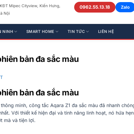
 KĐT Mipec Cityview, Kiến Hưng,
0962.55.13.18
Zalo
à Nội
N NINH
SMART HOME
TIN TỨC
LIÊN HỆ
phiên bản đa sắc màu
ẬT
phiên bản đa sắc màu
 thông minh, công tắc Aqara Z1 đa sắc màu đã nhanh chóng
hất. Với thiết kế hiện đại và tính năng linh hoạt, nó hứa h
 mà và tiện lợi.