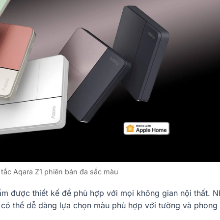
tắc Aqara Z1 phiên bản đa sắc màu
m được thiết kế để phù hợp với mọi không gian nội thất. 
n có thể dễ dàng lựa chọn màu phù hợp với tường và phong