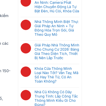
Pháp
bình
An Ninh: Camera Phát
Hệ
Nào
luận
Hiện Chuyển Động Là Tự
Thống
Tốt
ở
Bật Đèn, Hú Còi, Khóa Cửa
Quản
Nhất
Bộ
 kiểm
Lý
Không
Cho
Điều
Phòng
có
Nhà Thông Minh Biệt Thự:
Căn
Khiển
Khách
bình
Giải Pháp An Ninh + Tự
Hộ
Trung
Sạn
luận
Động Hóa Trọn Gói, Giá
2026?
Tâm
Thông
ở
Theo Quy Mô
Nhà
Minh
5
Thông
Không
Giúp
Kịch
h các
Minh
có
Giải Pháp Nhà Thông Minh
Tiết
Bản
Là
bình
Cho Chung Cư 2026: Bảng
Kiệm
Tự
Gì?
luận
Giá Theo Diện Tích, Thiết
Điện
Động
Cách
ở
Bị Nên Lắp Trước
Ra
Hóa
Chọn
Nhà
Sao
An
Không
Gateway
Thông
Ninh:
có
Khóa Cửa Thông Minh
Phù
Minh
n 150-
Camera
bình
Loại Nào Tốt? Vân Tay, Mã
Hợp
Biệt
Phát
luận
Số Hay Thẻ Từ, Có An
Thự:
Hiện
ở
Toàn Không?
Giải
Chuyển
Giải
Pháp
Không
Động
Pháp
An
có
Nhà Cũ Không Có Dây
Là
Nhà
Ninh
bình
Trung Tính: Lắp Công Tắc
Tự
Thông
ồ,
+
luận
Thông Minh Kiểu Gì Cho
Bật
Minh
Tự
ở
Đúng?
Đèn,
Cho