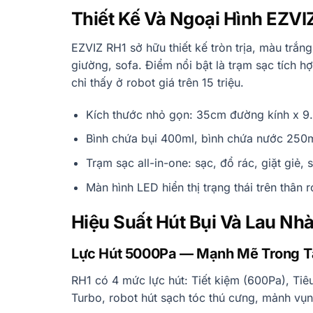
Thiết Kế Và Ngoại Hình EZVI
EZVIZ RH1 sở hữu thiết kế tròn trịa, màu trắ
giường, sofa. Điểm nổi bật là trạm sạc tích 
chỉ thấy ở robot giá trên 15 triệu.
Kích thước nhỏ gọn: 35cm đường kính x 9
Bình chứa bụi 400ml, bình chứa nước 250
Trạm sạc all-in-one: sạc, đổ rác, giặt giẻ, 
Màn hình LED hiển thị trạng thái trên thân 
Hiệu Suất Hút Bụi Và Lau Nh
Lực Hút 5000Pa — Mạnh Mẽ Trong T
RH1 có 4 mức lực hút: Tiết kiệm (600Pa), T
Turbo, robot hút sạch tóc thú cưng, mảnh vụn