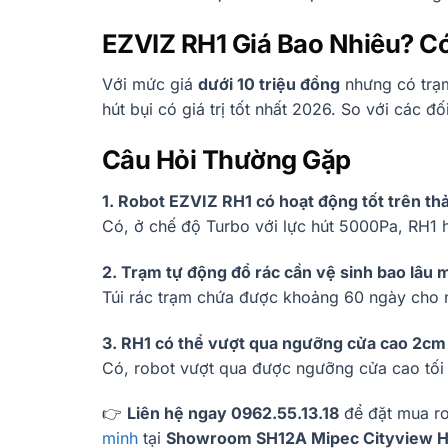
EZVIZ RH1 Giá Bao Nhiêu? 
Với mức giá
dưới 10 triệu đồng
nhưng có trạm
hút bụi có giá trị tốt nhất 2026. So với các đố
Câu Hỏi Thường Gặp
1. Robot EZVIZ RH1 có hoạt động tốt trên t
Có, ở chế độ Turbo với lực hút 5000Pa, RH1 h
2. Trạm tự động đổ rác cần vệ sinh bao lâu 
Túi rác trạm chứa được khoảng 60 ngày cho n
3. RH1 có thể vượt qua ngưỡng cửa cao 2c
Có, robot vượt qua được ngưỡng cửa cao tối
👉
Liên hệ ngay 0962.55.13.18
để đặt mua ro
minh
tại
Showroom SH12A Mipec Cityview 