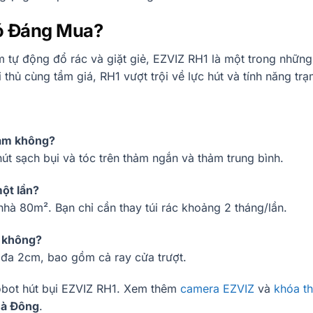
Có Đáng Mua?
 tự động đổ rác và giặt giẻ, EZVIZ RH1 là một trong những
i thủ cùng tầm giá, RH1 vượt trội về lực hút và tính năng trạ
hảm không?
út sạch bụi và tóc trên thảm ngắn và thảm trung bình.
một lần?
hà 80m². Bạn chỉ cần thay túi rác khoảng 2 tháng/lần.
m không?
 đa 2cm, bao gồm cả ray cửa trượt.
bot hút bụi EZVIZ RH1. Xem thêm
camera EZVIZ
và
khóa t
Hà Đông
.