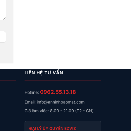
LIÊN HỆ TƯ VẤN
0962.55.13.18
Hotline:
Email: info@anninhbaomat.com
Giờ làm việc: 8:00 - 21:00 (T2 - CN)
ĐẠI LÝ ỦY QUYỀN EZVIZ