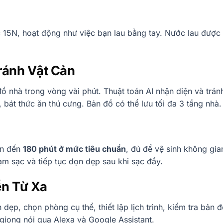
c 15N, hoạt động như việc bạn lau bằng tay. Nước lau được
ránh Vật Cản
ồ nhà trong vòng vài phút. Thuật toán AI nhận diện và trán
, bát thức ăn thú cưng. Bản đồ có thể lưu tối đa 3 tầng nhà.
ên đến
180 phút ở mức tiêu chuẩn
, đủ để vệ sinh không gia
ạm sạc và tiếp tục dọn dẹp sau khi sạc đầy.
ển Từ Xa
ẹp, chọn phòng cụ thể, thiết lập lịch trình, kiểm tra bản đ
giọng nói qua Alexa và Google Assistant.