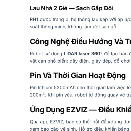
Lau Nhà 2 Giẻ — Sạch Gấp Đôi
RH1 được trang bị hệ thống lau kép với áp lự
soát thông minh, không làm ướt sàn gỗ.
Công Nghệ Điều Hướng Và T
Robot sử dụng
LiDAR laser 360°
để tạo bản đ
vật cản phổ biến: dây điện, giày dép, đồ chơi
Pin Và Thời Gian Hoạt Động
Pin lithium 5200mAh cho thời gian làm việc l
200m². Khi pin yếu, robot tự động quay về tr
Ứng Dụng EZVIZ — Điều Khi
Qua app EZVIZ, bạn có thể: bắt đầu/dừng dọn d
xem báo cáo vệ sinh. Hỗ trợ điều khiển bằng 