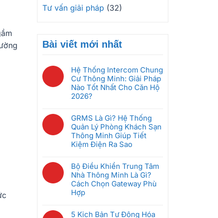
Tư vấn giải pháp
(32)
 gầm
Bài viết mới nhất
hường
Hệ Thống Intercom Chung
Cư Thông Minh: Giải Pháp
Nào Tốt Nhất Cho Căn Hộ
2026?
Không
có
GRMS Là Gì? Hệ Thống
bình
Quản Lý Phòng Khách Sạn
luận
Thông Minh Giúp Tiết
ở
Kiệm Điện Ra Sao
Hệ
Không
Thống
có
Bộ Điều Khiển Trung Tâm
Intercom
bình
Nhà Thông Minh Là Gì?
Chung
luận
Cách Chọn Gateway Phù
Cư
ở
Hợp
Thông
ức
GRMS
Minh:
Không
Là
Giải
có
5 Kịch Bản Tự Động Hóa
Gì?