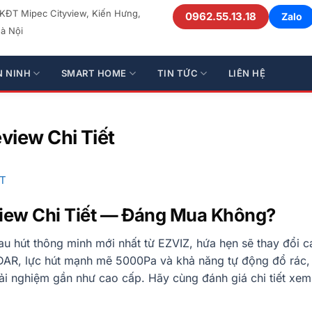
 KĐT Mipec Cityview, Kiến Hưng,
0962.55.13.18
Zalo
à Nội
N NINH
SMART HOME
TIN TỨC
LIÊN HỆ
view Chi Tiết
T
view Chi Tiết — Đáng Mua Không?
au hút thông minh mới nhất từ EZVIZ, hứa hẹn sẽ thay đổi c
iDAR, lực hút mạnh mẽ 5000Pa và khả năng tự động đổ rác,
ải nghiệm gần như cao cấp. Hãy cùng đánh giá chi tiết xem