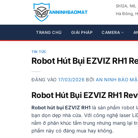
Bỏ
Sh12A, N6,
qua
Hà Đông, H
nội
dung
TRANG CHỦ
GIẢI PHÁP
CAMERA
A
TIN TỨC
Robot Hút Bụi EZVIZ RH1 Re
ĐĂNG VÀO
17/03/2026
BỞI
AN NINH BẢO MẬ
Robot Hút Bụi EZVIZ RH1 Re
Robot hút bụi EZVIZ RH1
là sản phẩm robot l
bạn dọn dẹp nhà cửa. Với công nghệ laser L
nằm ở phân khúc tầm trung nhưng mang lại tr
phẩm này có đáng mua hay không.