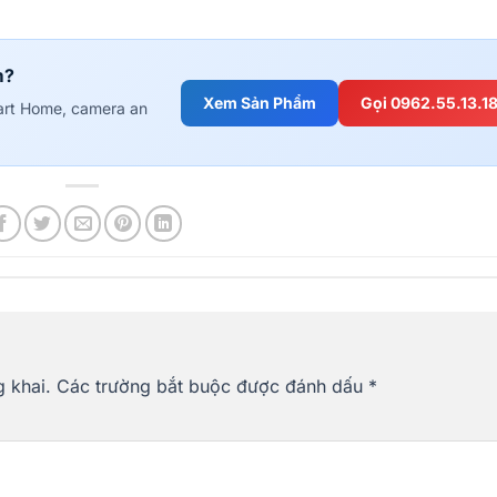
m?
Xem Sản Phẩm
Gọi 0962.55.13.1
art Home, camera an
 khai.
Các trường bắt buộc được đánh dấu
*