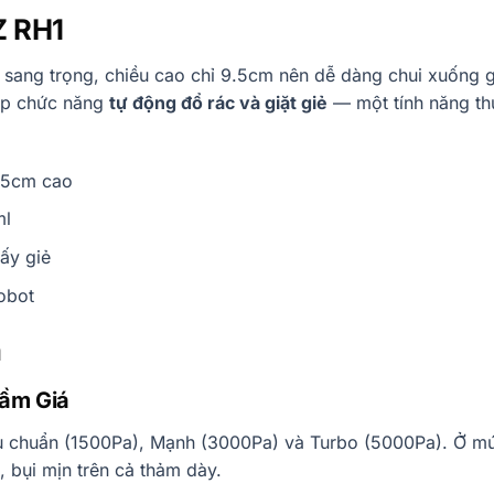
Z RH1
ng sang trọng, chiều cao chỉ 9.5cm nên dễ dàng chui xuống
hợp chức năng
tự động đổ rác và giặt giẻ
— một tính năng t
.5cm cao
ml
sấy giẻ
robot
à
ầm Giá
iêu chuẩn (1500Pa), Mạnh (3000Pa) và Turbo (5000Pa). Ở m
, bụi mịn trên cả thảm dày.