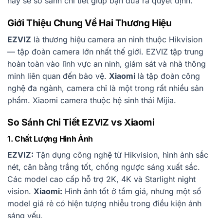
này sẽ so sánh chi tiết giúp bạn đưa ra quyết định.
Giới Thiệu Chung Về Hai Thương Hiệu
EZVIZ
là thương hiệu camera an ninh thuộc Hikvision
— tập đoàn camera lớn nhất thế giới. EZVIZ tập trung
hoàn toàn vào lĩnh vực an ninh, giám sát và nhà thông
minh liên quan đến bảo vệ.
Xiaomi
là tập đoàn công
nghệ đa ngành, camera chỉ là một trong rất nhiều sản
phẩm. Xiaomi camera thuộc hệ sinh thái Mijia.
So Sánh Chi Tiết EZVIZ vs Xiaomi
1. Chất Lượng Hình Ảnh
EZVIZ:
Tận dụng công nghệ từ Hikvision, hình ảnh sắc
nét, cân bằng trắng tốt, chống ngược sáng xuất sắc.
Các model cao cấp hỗ trợ 2K, 4K và Starlight night
vision.
Xiaomi:
Hình ảnh tốt ở tầm giá, nhưng một số
model giá rẻ có hiện tượng nhiễu trong điều kiện ánh
sáng yếu.