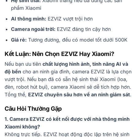
Hệ sinh thái:
Xiaomi thắng nếu đã dùng các sản
phẩm Xiaomi
AI thông minh:
EZVIZ vượt trội hơn
Camera ngoài trời:
EZVIZ đáng tin cậy hơn
Giá rẻ:
Tương đương, đều có model tốt dưới 500K
Kết Luận: Nên Chọn EZVIZ Hay Xiaomi?
Nếu bạn ưu tiên
chất lượng hình ảnh, tính năng AI và
độ bền
cho an ninh gia đình, camera EZVIZ là lựa chọn
vượt trội. Nếu bạn đã có sẵn hệ sinh thái Xiaomi (loa,
đèn, robot hút bụi), camera Xiaomi sẽ dễ tích hợp hơn.
Tổng thể,
EZVIZ chuyên sâu hơn về an ninh giám sát
.
Câu Hỏi Thường Gặp
1. Camera EZVIZ có kết nối được với nhà thông minh
Xiaomi không?
Không trực tiếp. EZVIZ hoạt động độc lập trên hệ sinh