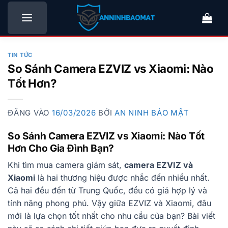
Bỏ
qua
nội
dung
TIN TỨC
So Sánh Camera EZVIZ vs Xiaomi: Nào
Tốt Hơn?
ĐĂNG VÀO
16/03/2026
BỞI
AN NINH BẢO MẬT
So Sánh Camera EZVIZ vs Xiaomi: Nào Tốt
Hơn Cho Gia Đình Bạn?
Khi tìm mua camera giám sát,
camera EZVIZ và
Xiaomi
là hai thương hiệu được nhắc đến nhiều nhất.
Cả hai đều đến từ Trung Quốc, đều có giá hợp lý và
tính năng phong phú. Vậy giữa EZVIZ và Xiaomi, đâu
mới là lựa chọn tốt nhất cho nhu cầu của bạn? Bài viết