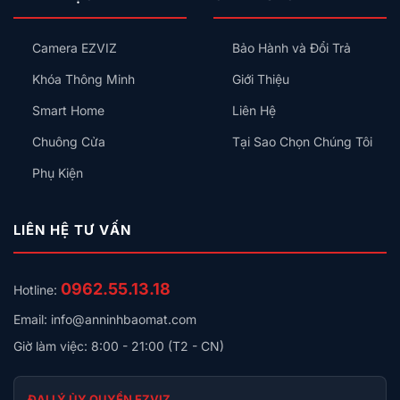
Cấp
Nên
Chọn
Camera EZVIZ
Bảo Hành và Đổi Trả
Nhà
Thông
Khóa Thông Minh
Giới Thiệu
Minh
KNX
Smart Home
Liên Hệ
Chuông Cửa
Tại Sao Chọn Chúng Tôi
Phụ Kiện
LIÊN HỆ TƯ VẤN
0962.55.13.18
Hotline:
Email: info@anninhbaomat.com
Giờ làm việc: 8:00 - 21:00 (T2 - CN)
ĐẠI LÝ ỦY QUYỀN EZVIZ