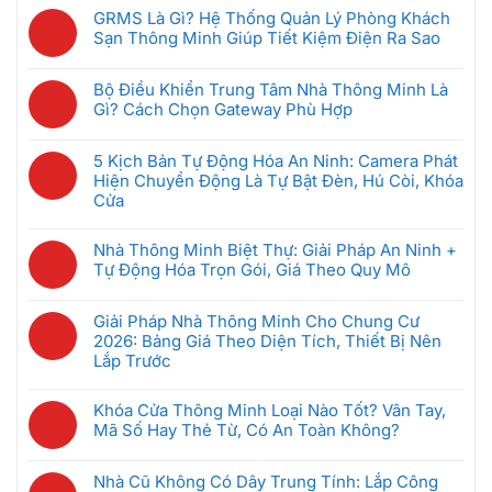
có
GRMS Là Gì? Hệ Thống Quản Lý Phòng Khách
bình
Sạn Thông Minh Giúp Tiết Kiệm Điện Ra Sao
luận
Không
ở
có
Hệ
Bộ Điều Khiển Trung Tâm Nhà Thông Minh Là
bình
Thống
Gì? Cách Chọn Gateway Phù Hợp
luận
Intercom
Không
ở
Chung
có
GRMS
5 Kịch Bản Tự Động Hóa An Ninh: Camera Phát
Cư
bình
Là
Hiện Chuyển Động Là Tự Bật Đèn, Hú Còi, Khóa
Thông
luận
Gì?
Cửa
Minh:
ở
Hệ
Không
Giải
Bộ
Thống
có
Pháp
Nhà Thông Minh Biệt Thự: Giải Pháp An Ninh +
Điều
Quản
bình
Nào
Tự Động Hóa Trọn Gói, Giá Theo Quy Mô
Khiển
Lý
luận
Tốt
Trung
Không
Phòng
ở
Nhất
Tâm
có
Khách
Giải Pháp Nhà Thông Minh Cho Chung Cư
5
Cho
Nhà
bình
Sạn
2026: Bảng Giá Theo Diện Tích, Thiết Bị Nên
Kịch
Căn
Thông
luận
Thông
Lắp Trước
Bản
Hộ
Minh
ở
Minh
Tự
2026?
Không
Là
Nhà
Giúp
Động
có
Gì?
Khóa Cửa Thông Minh Loại Nào Tốt? Vân Tay,
Thông
Tiết
Hóa
bình
Cách
Mã Số Hay Thẻ Từ, Có An Toàn Không?
Minh
Kiệm
An
luận
Chọn
Biệt
Không
Điện
Ninh:
ở
Gateway
Thự:
có
Ra
Camera
Nhà Cũ Không Có Dây Trung Tính: Lắp Công
Giải
Phù
Giải