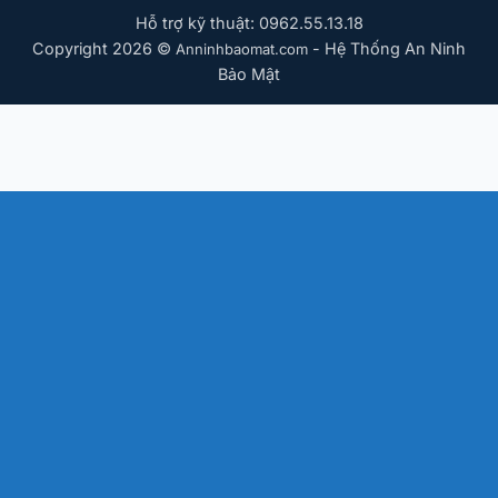
Hỗ trợ kỹ thuật: 0962.55.13.18
Copyright 2026 ©
- Hệ Thống An Ninh
Anninhbaomat.com
Bảo Mật