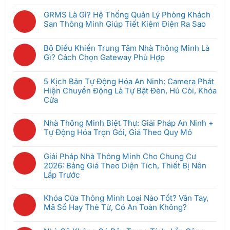
Không
ở
Không
có
5
GRMS Là Gì? Hệ Thống Quản Lý Phòng Khách
Dây
bình
Thiết
Sạn Thông Minh Giúp Tiết Kiệm Điện Ra Sao
Hoạt
luận
Bị
Không
Động
ở
Nhà
có
Thế
Hệ
Bộ Điều Khiển Trung Tâm Nhà Thông Minh Là
Thông
bình
Nào?
Thống
Gì? Cách Chọn Gateway Phù Hợp
Minh
luận
Có
Intercom
Không
Nên
ở
Bị
Chung
có
Mua
GRMS
5 Kịch Bản Tự Động Hóa An Ninh: Camera Phát
Hack
Cư
bình
Đầu
Là
Hiện Chuyển Động Là Tự Bật Đèn, Hú Còi, Khóa
Không,
Thông
luận
Tiên
Gì?
Cửa
Bảo
Minh:
ở
Khi
Hệ
Mật
Không
Giải
Bộ
Mới
Thống
Ra
có
Pháp
Nhà Thông Minh Biệt Thự: Giải Pháp An Ninh +
Điều
Bắt
Quản
Sao
bình
Nào
Tự Động Hóa Trọn Gói, Giá Theo Quy Mô
Khiển
Đầu
Lý
luận
Tốt
Trung
(Dưới
Không
Phòng
ở
Nhất
Tâm
5
có
Khách
Giải Pháp Nhà Thông Minh Cho Chung Cư
5
Cho
Nhà
Triệu)
bình
Sạn
2026: Bảng Giá Theo Diện Tích, Thiết Bị Nên
Kịch
Căn
Thông
luận
Thông
Lắp Trước
Bản
Hộ
Minh
ở
Minh
Tự
2026?
Không
Là
Nhà
Giúp
Động
có
Gì?
Khóa Cửa Thông Minh Loại Nào Tốt? Vân Tay,
Thông
Tiết
Hóa
bình
Cách
Mã Số Hay Thẻ Từ, Có An Toàn Không?
Minh
Kiệm
An
luận
Chọn
Biệt
Không
Điện
Ninh:
ở
Gateway
Thự:
có
Ra