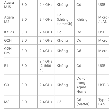
Aqara
3.0
2.4 GHz
Không
Có
USB
M1S
Có
Aqara
Micro
3.0
2.4 GHz
(không
Không
M2
/ LAN
HomeKit)
Kit P3
3.0
2.4 GHz
Có
Có
USB
G2H
3.0
2.4 GHz
Không
Có
Micro
G2H
3.0
2.4 GHz
Không
Có
Micro
Pro
2.4 GHz
E1
3.0
(2 thiết
Không
Có
USB
bị)
Có (chỉ
trong
G3
3.0
2.4 GHz
Không
USB‑
Aqara
Home)
Có
Type‑C
M3
3.0
2.4 GHz
Có
(Matter)
LAN