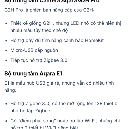
Bộ trung tâm Camera Aqara G2H Pro
G2H Pro là phiên bản nâng cấp của G2H:
Thiết kế giống G2H, nhưng LED nhỏ có thể hiển thị
nhiều màu tùy theo chế độ
Hỗ trợ đầy đủ tính năng cảnh báo HomeKit
Micro‑USB cấp nguồn
Tiếp tục hỗ trợ Zigbee 3.0
Bộ trung tâm Aqara E1
E1 là mẫu hub USB giá rẻ, nhưng vẫn có nhiều tính
năng:
Hỗ trợ Zigbee 3.0, có thể mở rộng lên 128 thiết bị
nhờ bộ lặp Zigbee
Có “điểm phát sóng” hoặc bộ lặp Wi‑Fi, nhưng chỉ
hỗ trợ 2 thiết bị Wi‑Fi riêng biệt