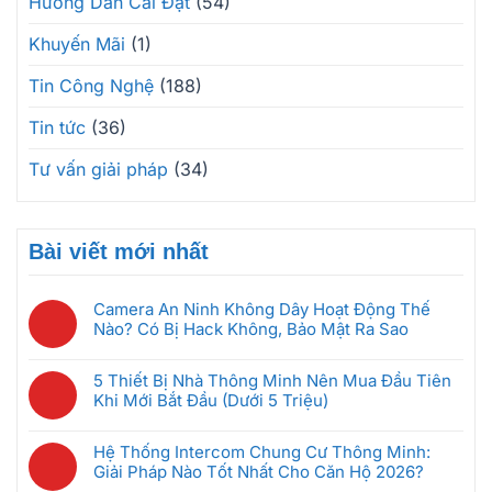
Hướng Dẫn Cài Đặt
(54)
Khuyến Mãi
(1)
Tin Công Nghệ
(188)
Tin tức
(36)
Tư vấn giải pháp
(34)
Bài viết mới nhất
Camera An Ninh Không Dây Hoạt Động Thế
Nào? Có Bị Hack Không, Bảo Mật Ra Sao
Không
có
5 Thiết Bị Nhà Thông Minh Nên Mua Đầu Tiên
bình
Khi Mới Bắt Đầu (Dưới 5 Triệu)
luận
Không
ở
có
Camera
Hệ Thống Intercom Chung Cư Thông Minh:
bình
An
Giải Pháp Nào Tốt Nhất Cho Căn Hộ 2026?
luận
Ninh