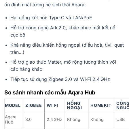
ổn định nhất trong hệ sinh thái Aqara:
Hai cổng kết nối: Type‑C và LAN/PoE
Hỗ trợ công nghệ Ark 2.0, khắc phục mất kết nối
cục bộ
Khả năng điều khiển hồng ngoại (điều hoà, tivi, quạt
trần…)
Hỗ trợ giao thức Matter, mở rộng tương thích với
các hãng khác
Tiếp tục sử dụng Zigbee 3.0 và Wi‑Fi 2.4 GHz
So sánh nhanh các mẫu Aqara Hub
HỒNG
CỔN
MODEL
ZIGBEE
WI‑FI
HOMEKIT
NGOẠI
NGU
Aqara
3.0
2.4 GHz
Không
Không
USB
Hub