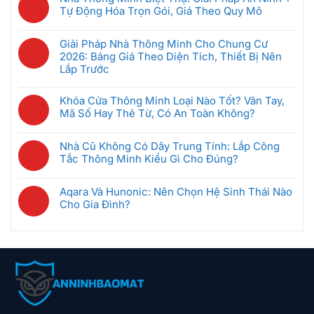
Bắt
Quản
bình
Nào
Tự Động Hóa Trọn Gói, Giá Theo Quy Mô
Khiển
Đầu
Lý
luận
Tốt
Trung
(Dưới
Không
Phòng
ở
Nhất
Tâm
5
có
Khách
Giải Pháp Nhà Thông Minh Cho Chung Cư
5
Cho
Nhà
Triệu)
bình
Sạn
2026: Bảng Giá Theo Diện Tích, Thiết Bị Nên
Kịch
Căn
Thông
luận
Thông
Lắp Trước
Bản
Hộ
Minh
ở
Minh
Tự
2026?
Không
Là
Nhà
Giúp
Động
có
Gì?
Khóa Cửa Thông Minh Loại Nào Tốt? Vân Tay,
Thông
Tiết
Hóa
bình
Cách
Mã Số Hay Thẻ Từ, Có An Toàn Không?
Minh
Kiệm
An
luận
Chọn
Biệt
Không
Điện
Ninh:
ở
Gateway
Thự:
có
Ra
Camera
Nhà Cũ Không Có Dây Trung Tính: Lắp Công
Giải
Phù
Giải
bình
Sao
Phát
Tắc Thông Minh Kiểu Gì Cho Đúng?
Pháp
Hợp
Pháp
luận
Hiện
Nhà
Không
An
ở
Chuyển
Thông
có
Ninh
Khóa
Aqara Và Hunonic: Nên Chọn Hệ Sinh Thái Nào
Động
Minh
bình
+
Cửa
Cho Gia Đình?
Là
Cho
luận
Tự
Thông
Không
Tự
Chung
ở
Động
Minh
có
Bật
Cư
Nhà
Hóa
Loại
bình
Đèn,
2026:
Cũ
Trọn
Nào
luận
Hú
Bảng
Không
Gói,
Tốt?
ở
Còi,
Giá
Có
Giá
Vân
Aqara
Khóa
Theo
Dây
Theo
Tay,
Và
Cửa
Diện
Trung
Quy
Mã
Hunonic:
Tích,
Tính: