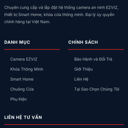
Mô
Số
Nên
Thiết
Lắp
Hay
Chuyên cung cấp và lắp đặt hệ thống camera an ninh EZVIZ,
Chọn
Bị
Công
Thẻ
Hệ
Nên
thiết bị Smart Home, khóa cửa thông minh. Đại lý ủy quyền
Tắc
Từ,
Sinh
Lắp
Thông
chính hãng tại Việt Nam.
Có
Thái
Trước
Minh
An
Nào
Kiểu
Toàn
Cho
Gì
Không?
Gia
Cho
DANH MỤC
CHÍNH SÁCH
Đình?
Đúng?
Camera EZVIZ
Bảo Hành và Đổi Trả
Khóa Thông Minh
Giới Thiệu
Smart Home
Liên Hệ
Chuông Cửa
Tại Sao Chọn Chúng Tôi
Phụ Kiện
LIÊN HỆ TƯ VẤN