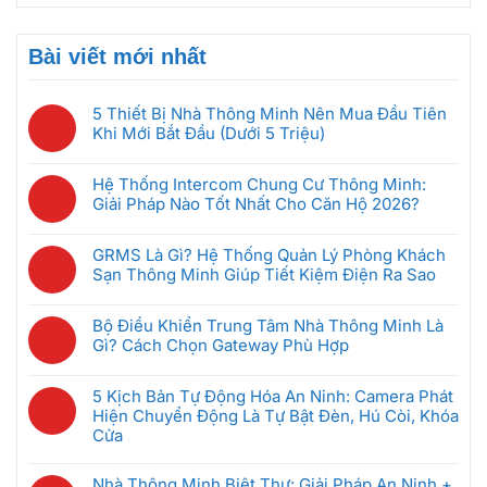
Bài viết mới nhất
5 Thiết Bị Nhà Thông Minh Nên Mua Đầu Tiên
Khi Mới Bắt Đầu (Dưới 5 Triệu)
Không
có
Hệ Thống Intercom Chung Cư Thông Minh:
bình
Giải Pháp Nào Tốt Nhất Cho Căn Hộ 2026?
luận
Không
ở
có
5
GRMS Là Gì? Hệ Thống Quản Lý Phòng Khách
bình
Thiết
Sạn Thông Minh Giúp Tiết Kiệm Điện Ra Sao
luận
Bị
Không
ở
Nhà
có
Hệ
Bộ Điều Khiển Trung Tâm Nhà Thông Minh Là
Thông
bình
Thống
Gì? Cách Chọn Gateway Phù Hợp
Minh
luận
Intercom
Không
Nên
ở
Chung
có
Mua
GRMS
5 Kịch Bản Tự Động Hóa An Ninh: Camera Phát
Cư
bình
Đầu
Là
Hiện Chuyển Động Là Tự Bật Đèn, Hú Còi, Khóa
Thông
luận
Tiên
Gì?
Cửa
Minh:
ở
Khi
Hệ
Không
Giải
Bộ
Mới
Thống
có
Pháp
Nhà Thông Minh Biệt Thự: Giải Pháp An Ninh +
Điều