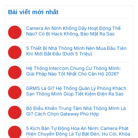
Bài viết mới nhất
Camera An Ninh Không Dây Hoạt Động Thế
Nào? Có Bị Hack Không, Bảo Mật Ra Sao
Không
có
5 Thiết Bị Nhà Thông Minh Nên Mua Đầu Tiên
bình
Khi Mới Bắt Đầu (Dưới 5 Triệu)
luận
Không
ở
có
Camera
Hệ Thống Intercom Chung Cư Thông Minh:
bình
An
Giải Pháp Nào Tốt Nhất Cho Căn Hộ 2026?
luận
Ninh
Không
ở
Không
có
5
GRMS Là Gì? Hệ Thống Quản Lý Phòng Khách
Dây
bình
Thiết
Sạn Thông Minh Giúp Tiết Kiệm Điện Ra Sao
Hoạt
luận
Bị
Không
Động
ở
Nhà
có
Thế
Hệ
Bộ Điều Khiển Trung Tâm Nhà Thông Minh Là
Thông
bình
Nào?
Thống
Gì? Cách Chọn Gateway Phù Hợp
Minh
luận
Có
Intercom
Không
Nên
ở
Bị
Chung
có
Mua
GRMS
5 Kịch Bản Tự Động Hóa An Ninh: Camera Phát
Hack
Cư
bình
Đầu
Là
Hiện Chuyển Động Là Tự Bật Đèn, Hú Còi, Khóa
Không,
Thông
luận