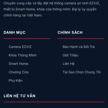
Giá
Vân
Khóa
Theo
Chuyên cung cấp và lắp đặt hệ thống camera an ninh EZVIZ,
Dây
Theo
Tay,
Cửa
Diện
Trung
Quy
thiết bị Smart Home, khóa cửa thông minh. Đại lý ủy quyền
Mã
Tích,
Tính:
Mô
Số
chính hãng tại Việt Nam.
Thiết
Lắp
Hay
Bị
Công
Thẻ
Nên
Tắc
Từ,
Lắp
Thông
Có
DANH MỤC
CHÍNH SÁCH
Trước
Minh
An
Kiểu
Toàn
Gì
Không?
Camera EZVIZ
Bảo Hành và Đổi Trả
Cho
Đúng?
Khóa Thông Minh
Giới Thiệu
Smart Home
Liên Hệ
Chuông Cửa
Tại Sao Chọn Chúng Tôi
Phụ Kiện
LIÊN HỆ TƯ VẤN