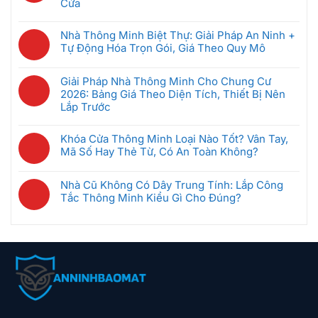
Tiên
Gì?
Cửa
Bảo
Minh:
ở
Khi
Hệ
Mật
Không
Giải
Bộ
Mới
Thống
Ra
có
Pháp
Nhà Thông Minh Biệt Thự: Giải Pháp An Ninh +
Điều
Bắt
Quản
Sao
bình
Nào
Tự Động Hóa Trọn Gói, Giá Theo Quy Mô
Khiển
Đầu
Lý
luận
Tốt
Trung
(Dưới
Không
Phòng
ở
Nhất
Tâm
5
có
Khách
Giải Pháp Nhà Thông Minh Cho Chung Cư
5
Cho
Nhà
Triệu)
bình
Sạn
2026: Bảng Giá Theo Diện Tích, Thiết Bị Nên
Kịch
Căn
Thông
luận
Thông
Lắp Trước
Bản
Hộ
Minh
ở
Minh
Tự
2026?
Không
Là
Nhà
Giúp
Động
có
Gì?
Khóa Cửa Thông Minh Loại Nào Tốt? Vân Tay,
Thông
Tiết
Hóa
bình
Cách
Mã Số Hay Thẻ Từ, Có An Toàn Không?
Minh
Kiệm
An
luận
Chọn
Biệt
Không
Điện
Ninh:
ở
Gateway
Thự:
có
Ra
Camera
Nhà Cũ Không Có Dây Trung Tính: Lắp Công
Giải
Phù
Giải
bình
Sao
Phát
Tắc Thông Minh Kiểu Gì Cho Đúng?
Pháp
Hợp
Pháp
luận
Hiện
Nhà
Không
An
ở
Chuyển
Thông
có
Ninh
Khóa
Động
Minh
bình
+
Cửa
Là
Cho
luận
Tự
Thông
Tự
Chung
ở
Động
Minh
Bật
Cư
Nhà
Hóa
Loại
Đèn,
2026:
Cũ
Trọn
Nào
Hú
Bảng
Không
Gói,
Tốt?
Còi,
Giá
Có