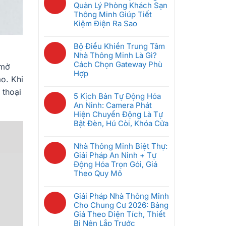
Nào?
bình
Quản Lý Phòng Khách Sạn
Nhà
Có
luận
Thông Minh Giúp Tiết
Thông
Bị
ở
Kiệm Điện Ra Sao
Minh
Hack
Hệ
Nên
Không
Không,
Thống
Mua
có
Bộ Điều Khiển Trung Tâm
Bảo
Intercom
Đầu
bình
Nhà Thông Minh Là Gì?
Mật
Chung
Tiên
luận
Cách Chọn Gateway Phù
 mở
Ra
Cư
Khi
ở
Hợp
Sao
Thông
o. Khi
Mới
GRMS
Minh:
Không
Bắt
Là
 thoại
Giải
có
5 Kịch Bản Tự Động Hóa
Đầu
Gì?
Pháp
bình
An Ninh: Camera Phát
(Dưới
Hệ
Nào
luận
Hiện Chuyển Động Là Tự
5
Thống
Tốt
ở
Bật Đèn, Hú Còi, Khóa Cửa
Triệu)
Quản
Nhất
Bộ
Lý
Không
Cho
Điều
Phòng
có
Nhà Thông Minh Biệt Thự:
Căn
Khiển
Khách
bình
Giải Pháp An Ninh + Tự
Hộ
Trung
Sạn
luận
Động Hóa Trọn Gói, Giá
2026?
Tâm
Thông
ở
Theo Quy Mô
Nhà
Minh
5
Thông
Không
Giúp
Kịch
Minh
có
Giải Pháp Nhà Thông Minh
Tiết
Bản
Là
bình
Cho Chung Cư 2026: Bảng
Kiệm
Tự
Gì?
luận
Giá Theo Diện Tích, Thiết
Điện
Động
Cách
ở
Bị Nên Lắp Trước
Ra
Hóa