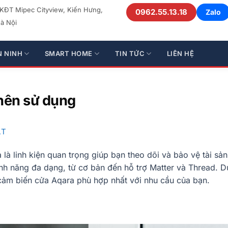
 KĐT Mipec Cityview, Kiến Hưng,
0962.55.13.18
Zalo
à Nội
N NINH
SMART HOME
TIN TỨC
LIÊN HỆ
nên sử dụng
ẬT
à linh kiện quan trọng giúp bạn theo dõi và bảo vệ tài sản
ính năng đa dạng, từ cơ bản đến hỗ trợ Matter và Thread. D
 cảm biến cửa Aqara phù hợp nhất với nhu cầu của bạn.