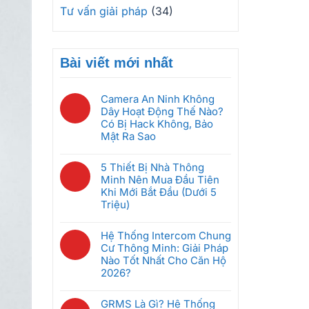
Tư vấn giải pháp
(34)
Bài viết mới nhất
Camera An Ninh Không
Dây Hoạt Động Thế Nào?
Có Bị Hack Không, Bảo
Mật Ra Sao
Không
có
5 Thiết Bị Nhà Thông
bình
Minh Nên Mua Đầu Tiên
luận
Khi Mới Bắt Đầu (Dưới 5
ở
Triệu)
Camera
Không
An
có
Hệ Thống Intercom Chung
Ninh
bình
Cư Thông Minh: Giải Pháp
Không
luận
Nào Tốt Nhất Cho Căn Hộ
Dây
ở
2026?
Hoạt
5
Động
Không
Thiết
Thế
có
GRMS Là Gì? Hệ Thống
Bị