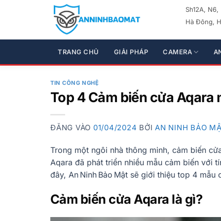
Bỏ
Sh12A, N6,
qua
Hà Đông, H
nội
dung
TRANG CHỦ
GIẢI PHÁP
CAMERA
A
TIN CÔNG NGHỆ
Top 4 Cảm biến cửa Aqara 
ĐĂNG VÀO
01/04/2024
BỞI
AN NINH BẢO M
Trong một ngôi nhà thông minh, cảm biến cửa l
Aqara đã phát triển nhiều mẫu cảm biến với t
đây, An Ninh Bảo Mật sẽ giới thiệu top 4 mẫu
Cảm biến cửa Aqara là gì?