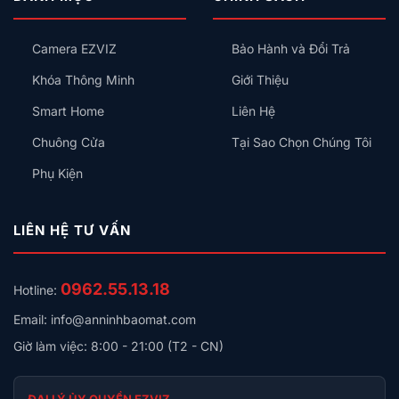
Minh
An
Kiểu
Toàn
Gì
Không?
Camera EZVIZ
Bảo Hành và Đổi Trả
Cho
Đúng?
Khóa Thông Minh
Giới Thiệu
Smart Home
Liên Hệ
Chuông Cửa
Tại Sao Chọn Chúng Tôi
Phụ Kiện
LIÊN HỆ TƯ VẤN
0962.55.13.18
Hotline:
Email: info@anninhbaomat.com
Giờ làm việc: 8:00 - 21:00 (T2 - CN)
ĐẠI LÝ ỦY QUYỀN EZVIZ