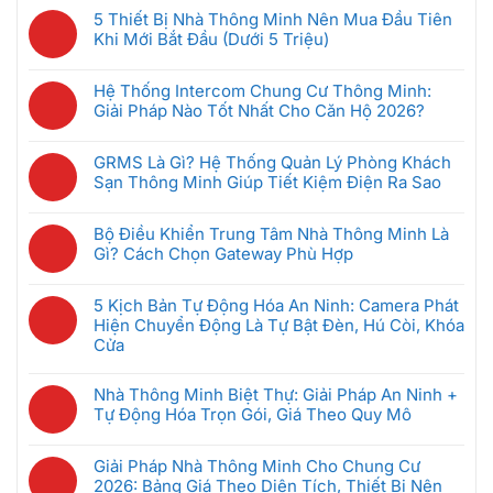
có
5 Thiết Bị Nhà Thông Minh Nên Mua Đầu Tiên
bình
Khi Mới Bắt Đầu (Dưới 5 Triệu)
luận
Không
ở
có
Camera
Hệ Thống Intercom Chung Cư Thông Minh:
bình
An
Giải Pháp Nào Tốt Nhất Cho Căn Hộ 2026?
luận
Ninh
Không
ở
Không
có
5
GRMS Là Gì? Hệ Thống Quản Lý Phòng Khách
Dây
bình
Thiết
Sạn Thông Minh Giúp Tiết Kiệm Điện Ra Sao
Hoạt
luận
Bị
Không
Động
ở
Nhà
có
Thế
Hệ
Bộ Điều Khiển Trung Tâm Nhà Thông Minh Là
Thông
bình
Nào?
Thống
Gì? Cách Chọn Gateway Phù Hợp
Minh
luận
Có
Intercom
Không
Nên
ở
Bị
Chung
có
Mua
GRMS
5 Kịch Bản Tự Động Hóa An Ninh: Camera Phát
Hack
Cư
bình
Đầu
Là
Hiện Chuyển Động Là Tự Bật Đèn, Hú Còi, Khóa
Không,
Thông
luận
Tiên
Gì?
Cửa
Bảo
Minh:
ở
Khi
Hệ
Mật
Không
Giải
Bộ
Mới
Thống
Ra
có
Pháp
Nhà Thông Minh Biệt Thự: Giải Pháp An Ninh +
Điều
Bắt
Quản
Sao
bình
Nào
Tự Động Hóa Trọn Gói, Giá Theo Quy Mô
Khiển
Đầu
Lý
luận
Tốt
Trung
(Dưới
Không
Phòng
ở
Nhất
Tâm
5
có
Khách
Giải Pháp Nhà Thông Minh Cho Chung Cư
5
Cho
Nhà
Triệu)
bình
Sạn
2026: Bảng Giá Theo Diện Tích, Thiết Bị Nên
Kịch
Căn