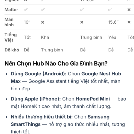
Matter
✅
✅
✅
✅
❌
Màn
10″
❌
❌
15.6″
❌
hình
Tiếng
Tốt
Khá
Trung bình
Yếu
Tố
Việt
Độ khó
Dễ
Trung bình
Dễ
Dễ
Dễ
Nên Chọn Hub Nào Cho Gia Đình Bạn?
Dùng Google (Android):
Chọn
Google Nest Hub
Max
— Google Assistant tiếng Việt tốt nhất, màn
hình đẹp.
Dùng Apple (iPhone):
Chọn
HomePod Mini
— bảo
mật HomeKit cao nhất, âm thanh chất lượng.
Nhiều thương hiệu thiết bị:
Chọn
Samsung
SmartThings
— hỗ trợ giao thức nhiều nhất, tương
thích tốt.