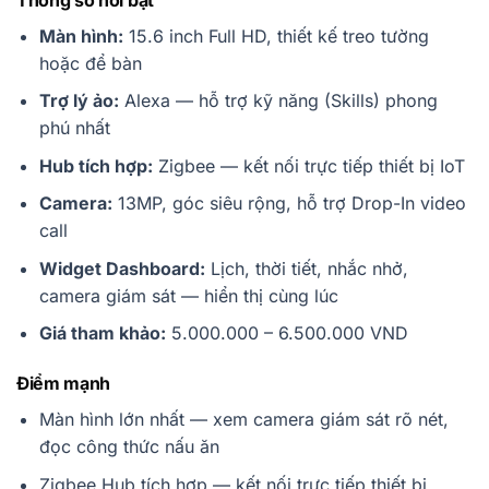
Màn hình:
15.6 inch Full HD, thiết kế treo tường
hoặc để bàn
Trợ lý ảo:
Alexa — hỗ trợ kỹ năng (Skills) phong
phú nhất
Hub tích hợp:
Zigbee — kết nối trực tiếp thiết bị IoT
Camera:
13MP, góc siêu rộng, hỗ trợ Drop-In video
call
Widget Dashboard:
Lịch, thời tiết, nhắc nhở,
camera giám sát — hiển thị cùng lúc
Giá tham khảo:
5.000.000 – 6.500.000 VND
Điểm mạnh
Màn hình lớn nhất — xem camera giám sát rõ nét,
đọc công thức nấu ăn
Zigbee Hub tích hợp — kết nối trực tiếp thiết bị