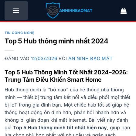
Bỏ
qua
nội
dung
TIN CÔNG NGHỆ
Top 5 Hub thông minh nhất 2024
ĐĂNG VÀO
12/03/2026
BỞI
AN NINH BẢO MẬT
Top 5 Hub Thông Minh Tốt Nhất 2024–2026:
Trung Tâm Điều Khiển Smart Home
Hub thông minh là “bộ não” của hệ thống nhà thông
minh — thiết bị trung tâm kết nối và điều phối mọi thiết
bị IoT trong gia đình bạn. Một chiếc hub tốt sẽ giúp hệ
thống hoạt động ổn định hơn, phản hồi nhanh hơn và
không bị gián đoạn khi mất internet. Bài viết này đánh
giá
Top 5 Hub thông minh tốt nhất hiện nay
, giúp bạn
lựa chọn phù hợp nhất với nhu cầu và ngân sách.