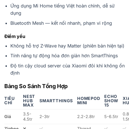
Ứng dụng Mi Home tiếng Việt hoàn chỉnh, dễ sử
dụng
Bluetooth Mesh — kết nối nhanh, phạm vi rộng
Điểm yếu
Không hỗ trợ Z-Wave hay Matter (phiên bản hiện tại)
Tính năng tự động hóa đơn giản hơn SmartThings
Độ tin cậy cloud server của Xiaomi đôi khi không ổn
định
Bảng So Sánh Tổng Hợp
NEST
ECHO
TIÊU
HOMEPOD
XI
HUB
SMARTTHINGS
SHOW
CHÍ
MINI
H
MAX
15
3.5-
0.8
Giá
2-3tr
2.2-2.8tr
5-6.5tr
4.5tr
1.5
Zigbee
❌
✅
Thread
✅
✅