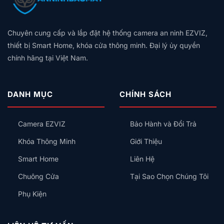
Chọn
Bị
Công
KNX
Thẻ
Hệ
Nên
Tắc
Là
Từ,
Sinh
Lắp
Thông
Gì?
Có
Thái
Trước
Minh
Chuyên cung cấp và lắp đặt hệ thống camera an ninh EZVIZ,
Vì
An
Nào
Kiểu
Sao
Toàn
thiết bị Smart Home, khóa cửa thông minh. Đại lý ủy quyền
Cho
Gì
Biệt
Không?
Gia
chính hãng tại Việt Nam.
Cho
Thự,
Đình?
Đúng?
Nhà
Phố
Cao
DANH MỤC
CHÍNH SÁCH
Cấp
Nên
Chọn
Camera EZVIZ
Bảo Hành và Đổi Trả
Nhà
Thông
Khóa Thông Minh
Giới Thiệu
Minh
KNX
Smart Home
Liên Hệ
Chuông Cửa
Tại Sao Chọn Chúng Tôi
Phụ Kiện