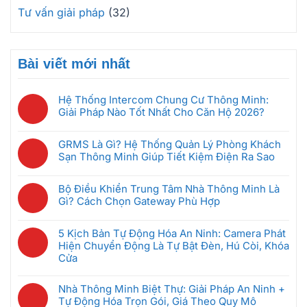
Tư vấn giải pháp
(32)
Bài viết mới nhất
Hệ Thống Intercom Chung Cư Thông Minh:
Giải Pháp Nào Tốt Nhất Cho Căn Hộ 2026?
Không
có
GRMS Là Gì? Hệ Thống Quản Lý Phòng Khách
bình
Sạn Thông Minh Giúp Tiết Kiệm Điện Ra Sao
luận
Không
ở
có
Hệ
Bộ Điều Khiển Trung Tâm Nhà Thông Minh Là
bình
Thống
Gì? Cách Chọn Gateway Phù Hợp
luận
Intercom
Không
ở
Chung
có
GRMS
5 Kịch Bản Tự Động Hóa An Ninh: Camera Phát
Cư
bình
Là
Hiện Chuyển Động Là Tự Bật Đèn, Hú Còi, Khóa
Thông
luận
Gì?
Cửa
Minh:
ở
Hệ
Không
Giải
Bộ
Thống
có
Pháp
Nhà Thông Minh Biệt Thự: Giải Pháp An Ninh +
Điều
Quản
bình
Nào
Tự Động Hóa Trọn Gói, Giá Theo Quy Mô
Khiển