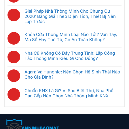
Lý
luận
Tốt
Trung
Không
Phòng
ở
Nhất
Tâm
có
Khách
Giải Pháp Nhà Thông Minh Cho Chung Cư
5
Cho
Nhà
bình
Sạn
2026: Bảng Giá Theo Diện Tích, Thiết Bị Nên
Kịch
Căn
Thông
luận
Thông
Lắp Trước
Bản
Hộ
Minh
ở
Minh
Tự
2026?
Không
Là
Nhà
Giúp
Động
có
Gì?
Khóa Cửa Thông Minh Loại Nào Tốt? Vân Tay,
Thông
Tiết
Hóa
bình
Cách
Mã Số Hay Thẻ Từ, Có An Toàn Không?
Minh
Kiệm
An
luận
Chọn
Biệt
Không
Điện
Ninh:
ở
Gateway
Thự:
có
Ra
Camera
Nhà Cũ Không Có Dây Trung Tính: Lắp Công
Giải
Phù
Giải
bình
Sao
Phát
Tắc Thông Minh Kiểu Gì Cho Đúng?
Pháp
Hợp
Pháp
luận
Hiện
Nhà
Không
An
ở
Chuyển
Thông
có
Ninh
Khóa
Aqara Và Hunonic: Nên Chọn Hệ Sinh Thái Nào
Động
Minh
bình
+
Cửa
Cho Gia Đình?
Là
Cho
luận
Tự
Thông
Không
Tự
Chung
ở
Động
Minh
có
Bật
Cư
Nhà
Chuẩn KNX Là Gì? Vì Sao Biệt Thự, Nhà Phố
Hóa
Loại
bình
Đèn,
2026:
Cũ
Cao Cấp Nên Chọn Nhà Thông Minh KNX
Trọn
Nào
luận
Hú
Bảng
Không
Gói,
Không
Tốt?
ở
Còi,
Giá
Có
Giá
có
Vân
Aqara
Khóa
Theo
Dây
Theo
bình
Tay,
Và
Cửa
Diện
Trung
Quy
luận
Mã
Hunonic:
Tích,
Tính:
ở
Mô
Số
Nên
Thiết
Lắp
Chuẩn
Hay