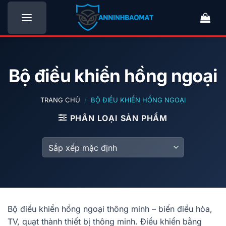
Bỏ
qua
nội
dung
Bộ điều khiển hồng ngoại
TRANG CHỦ
/
BỘ ĐIỀU KHIỂN HỒNG NGOẠI
PHÂN LOẠI SẢN PHẨM
Bộ điều khiển hồng ngoại thông minh – biến điều hòa,
TV, quạt thành thiết bị thông minh. Điều khiển bằng