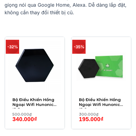
giọng nói qua Google Home, Alexa. Dễ dàng lắp đặt,
không cần thay đổi thiết bị cũ.
-32%
-35%
Bộ Điều Khiển Hồng
Bộ Điều Khiển Hồng
Ngoại Wifi Hunonic
Ngoại Wifi Hunonic
IR Pro
IR Smart
500.000
₫
300.000
₫
Giá
Giá
Giá
Giá
340.000
₫
195.000
₫
gốc
hiện
gốc
hiện
là:
tại
là:
tại
500.000₫.
là:
300.000₫.
là:
340.000₫.
195.000₫.