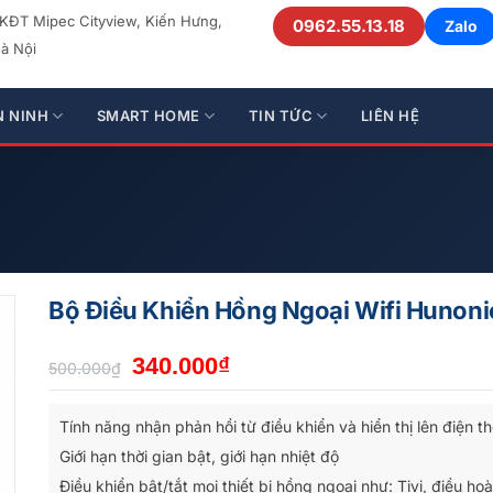
 KĐT Mipec Cityview, Kiến Hưng,
0962.55.13.18
Zalo
à Nội
N NINH
SMART HOME
TIN TỨC
LIÊN HỆ
Bộ Điều Khiển Hồng Ngoại Wifi Hunonic
Giá
Giá
340.000
₫
500.000
₫
gốc
hiện
là:
tại
Tính năng nhận phản hồi từ điều khiển và hiển thị lên điện th
500.000₫.
là:
Giới hạn thời gian bật, giới hạn nhiệt độ
340.000₫.
Điều khiển bật/tắt mọi thiết bị hồng ngoại như: Tivi, điều ho