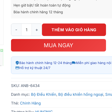
Hẹn giờ bật/ tắt hoàn toàn tự động
Bỏa hành chính hãng 12 tháng
Bộ Điều Khiển Hồng Ngoại Wifi Hunonic IR Pro số lượng
THÊM VÀO GIỎ HÀNG
MUA NGAY
Bảo hành chính hãng 12-24 tháng
Miễn phí giao hàng nộ
Hỗ trợ kỹ thuật 24/7
SKU:
ANB-6434
Danh mục:
Bộ Điều Khiển
,
Bộ điều khiển hồng ngoại
,
Sma
Thẻ:
Chính Hãng
Thương hiệu:
HUNONIC