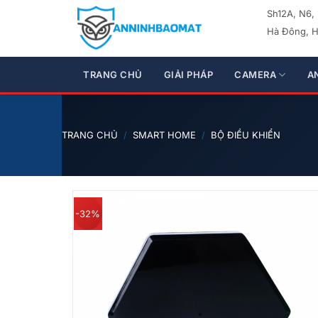
Bỏ
Sh12A, N6,
qua
Hà Đông, H
nội
dung
TRANG CHỦ
GIẢI PHÁP
CAMERA
A
TRANG CHỦ
/
SMART HOME
/
BỘ ĐIỀU KHIỂN
-32%