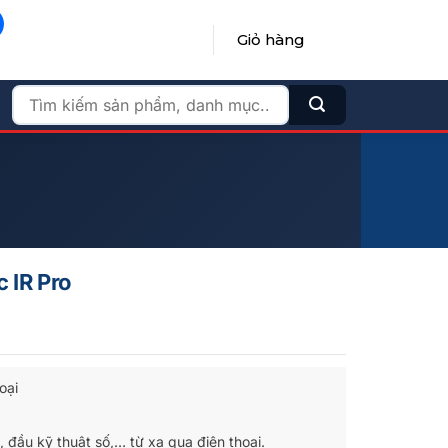
Giỏ hàng
ĐĂNG NHẬP / ĐĂNG KÝ
Tìm
kiếm:
 IR Pro
oại
à, đầu kỹ thuật số,… từ xa qua điện thoại.