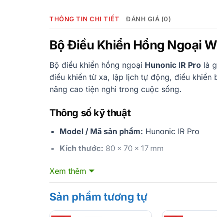
THÔNG TIN CHI TIẾT
ĐÁNH GIÁ (0)
Bộ Điều Khiển Hồng Ngoại Wi
Bộ điều khiển hồng ngoại
Hunonic IR Pro
là g
điều khiển từ xa, lập lịch tự động, điều khiể
nâng cao tiện nghi trong cuộc sống.
Thông số kỹ thuật
Model / Mã sản phẩm:
Hunonic IR Pro
Kích thước:
80 × 70 × 17 mm
Điện áp:
DC 5 V / 1 A
Xem thêm
Góc phát:
360 độ
Sản phẩm tương tự
Tầm xa:
4 – 5 m
Năng lượng tiêu thụ:
0,2 W/h