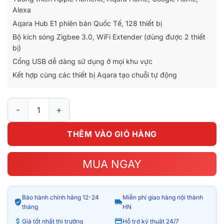
750.000₫.
là:
Alexa
550.000₫.
Aqara Hub E1 phiên bản Quốc Tế, 128 thiết bị
Bộ kích sóng Zigbee 3.0, WiFi Extender (dùng được 2 thiết
bị)
Cổng USB dễ dàng sử dụng ở mọi khu vực
Kết hợp cùng các thiết bị Aqara tạo chuỗi tự động
Bộ trung tâm Aqara Hub E1 USB Zigbee 3.0 phiên bản quốc tế
THÊM VÀO GIỎ HÀNG
MUA NGAY
Bảo hành chính hãng 12-24
Miễn phí giao hàng nội thành
tháng
HN
Giá tốt nhất thị trường
Hỗ trợ kỹ thuật 24/7