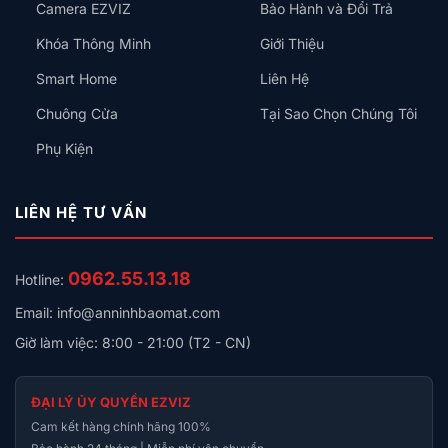
Camera EZVIZ
Bảo Hành và Đổi Trả
Hỗ trợ thiết bị tối đa
128 thiết bị
Khóa Thông Minh
Giới Thiệu
Lợi ích khi sử dụng Aqara Hub E1
Smart Home
Liên Hệ
Với thiết kế gọn nhẹ và khả năng kết nối mạnh mẽ,
Chuông Cửa
Tại Sao Chọn Chúng Tôi
Aqara Hub E1 mang lại những lợi ích thiết thực cho
Phụ Kiện
người dùng:
Tiện lợi
– Không cần cắm nguồn riêng, chỉ cần cắm
LIÊN HỆ TƯ VẤN
vào USB của máy tính, laptop hoặc ổ cắm USB
trong tủ lạnh.
0962.55.13.18
Hotline:
Tiết kiệm không gian
– Kích thước nhỏ gọn phù hợp
cho mọi ngôi nhà, không chiếm diện tích đáng kể.
Email: info@anninhbaomat.com
Khả năng mở rộng linh hoạt
– Có thể làm
Giờ làm việc: 8:00 - 21:00 (T2 - CN)
“extender” giúp khuếch tán mạng trong ngôi nhà, hỗ
trợ nhiều thiết bị Wi‑Fi.
ĐẠI LÝ ỦY QUYỀN EZVIZ
Đa nền tảng
– Kết nối dễ dàng với Apple HomeKit,
Cam kết hàng chính hãng 100%