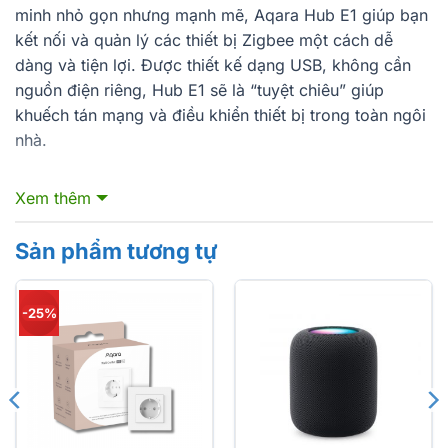
minh nhỏ gọn nhưng mạnh mẽ, Aqara Hub E1 giúp bạn
kết nối và quản lý các thiết bị Zigbee một cách dễ
dàng và tiện lợi. Được thiết kế dạng USB, không cần
nguồn điện riêng, Hub E1 sẽ là “tuyệt chiêu” giúp
khuếch tán mạng và điều khiển thiết bị trong toàn ngôi
nhà.
Tính năng nổi bật
Xem thêm
Thiết kế nhỏ gọn
– Kích thước 80 x 80 x 41.5 mm,
chỉ cần cắm vào cổng USB, không cần dây nguồn.
Sản phẩm tương tự
Hỗ trợ Zigbee 3.0
– Kết nối an toàn, ổn định với tới
128 thiết bị Zigbee.
-25%
Wifi 2.4 GHz tích hợp
– Đảm bảo liên kết nhanh
chóng với điện thoại, máy tính và các nền tảng điện
tử.
Khả năng mở rộng
– Có thể làm “extender” để
khuếch tán mạng, hỗ trợ 2 thiết bị Wifi con.