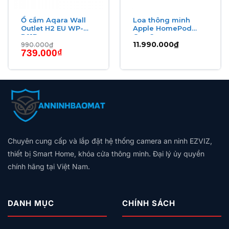
Hỗ trợ đa nền tảng
– Tương thích với Apple
Ổ cắm Aqara Wall
Loa thông minh
Outlet H2 EU WP-
Apple HomePod
HomeKit, Google Home và Aqara Home.
P01D
Gen 2
11.990.000
₫
990.000
₫
Tiết kiệm năng lượng
– Nguồn điện 100–240 V AC,
Giá
Giá
739.000
₫
gốc
hiện
hiệu suất cao và an toàn.
là:
tại
990.000₫.
là:
₫.
739.000₫.
Thông số kỹ thuật
THÔNG SỐ
CHI TIẾT
Model
Aqara Hub E1 (HE1‑G01)
Kích thước
80 × 80 × 41.5 mm
Chuyên cung cấp và lắp đặt hệ thống camera an ninh EZVIZ,
thiết bị Smart Home, khóa cửa thông minh. Đại lý ủy quyền
Điện áp đầu vào
100 – 240 V AC
chính hãng tại Việt Nam.
Wifi 2.4 GHz
✔
Bluetooth
✖
DANH MỤC
CHÍNH SÁCH
Zigbee
Zigbee 3.0
Khả năng mở rộng Zigbee + Wifi
✖