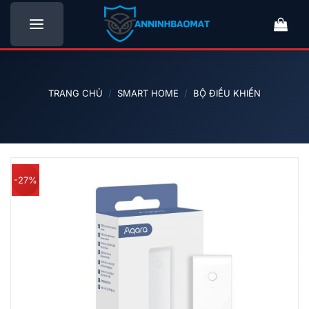
Bỏ
qua
nội
dung
TRANG CHỦ
/
SMART HOME
/
BỘ ĐIỀU KHIỂN
-27%