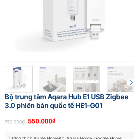
Bộ trung tâm Aqara Hub E1 USB Zigbee
3.0 phiên bản quốc tế HE1-G01
Giá
Giá
550.000
₫
750.000
₫
gốc
hiện
là:
tại
Tương thích Apple HomeKit, Aqara Home, Google Home,