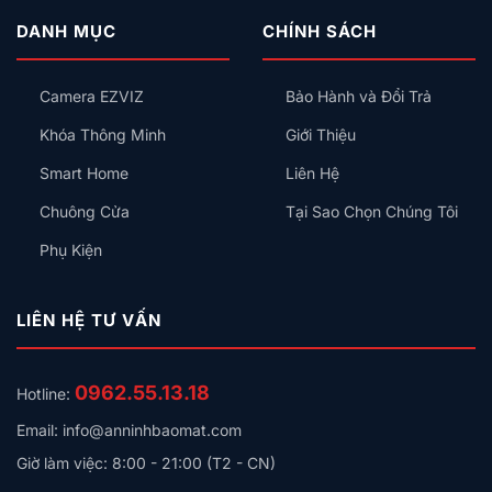
đảm bảo thời gian chờ lâu với khoảng cách phát hiện
DANH MỤC
CHÍNH SÁCH
lớn hơn nhiều.
Camera EZVIZ
Bảo Hành và Đổi Trả
Khóa Thông Minh
Giới Thiệu
Smart Home
Liên Hệ
Chuông Cửa
Tại Sao Chọn Chúng Tôi
Phụ Kiện
LIÊN HỆ TƯ VẤN
0962.55.13.18
Hotline:
Email: info@anninhbaomat.com
Giờ làm việc: 8:00 - 21:00 (T2 - CN)