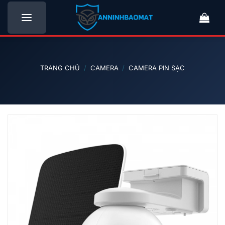
Bỏ
qua
nội
dung
TRANG CHỦ
/
CAMERA
/
CAMERA PIN SẠC