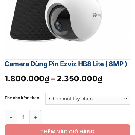
Camera Dùng Pin Ezviz HB8 Lite ( 8MP )
Khoảng
1.800.000
–
2.350.000
₫
₫
giá:
từ
Thẻ nhớ kèm theo
1.800.0
đến
Camera Dùng Pin Ezviz HB8 Lite ( 8MP ) số lượng
2.350.0
THÊM VÀO GIỎ HÀNG