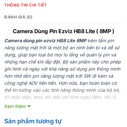
THÔNG TIN CHI TIẾT
ĐÁNH GIÁ (0)
Camera Dùng Pin Ezviz HB8 Lite ( 8MP )
Camera dùng pin ezviz HB8 Lite 8MP
kèm tấm pin
năng lượng mặt trời là một bộ an ninh bền bỉ và dễ sử
dụng, giúp bạn loại bỏ mọi lo lắng về quản lý pin và
những hạn chế khi lắp đặt. Bộ sản phẩm này cho phép
ghi hình cả ngày với khả năng sử dụng pin thông minh
hơn nhờ tấm pin năng lượng mặt trời 5W đi kèm và
công nghệ AOV tiên tiến. Hơn nữa, bạn hoàn toàn có
thể tin tưởng vào các tính năng thông minh của bộ kit,
từ nhận diện, theo dõi đến ghi hình ngày đêm, tất cả
đều dựa trên thuật toán AI tích hợp sẵn.
Xem thêm
Sản phẩm tương tự