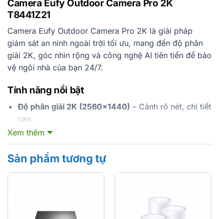
Camera Eufy Outdoor Camera Pro 2K
T8441Z21
Camera Eufy Outdoor Camera Pro 2K là giải pháp
giám sát an ninh ngoài trời tối ưu, mang đến độ phân
giải 2K, góc nhìn rộng và công nghệ AI tiên tiến để bảo
vệ ngôi nhà của bạn 24/7.
Tính năng nổi bật
Độ phân giải 2K (2560×1440)
– Cảnh rõ nét, chi tiết
cao.
Xem thêm
Khẩu độ F2.0
– Độ sáng gấp đôi so với camera
thông thường, tối ưu trong mọi điều kiện ánh sáng.
Sản phẩm tương tự
Góc nhìn rộng 108° ngang / 57° dọc
– Bao phủ toàn
bộ khu vực xung quanh.
Chống nước IP67
– Được thiết kế chịu được thời tiết
khắc nghiệt, sử dụng ngoài trời.