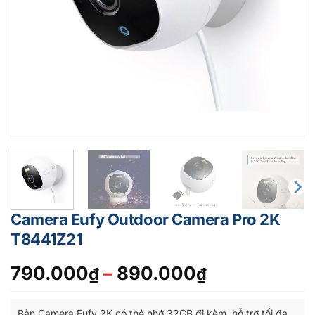
Camera Eufy Outdoor Camera Pro 2K
T8441Z21
Khoảng
790.000
–
890.000
₫
₫
giá:
từ
Bản Camera Eufy 2K có thẻ nhớ 32GB đi kèm, hỗ trợ tối đa