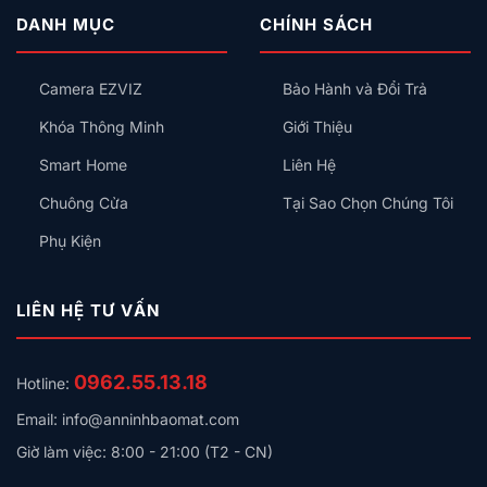
DANH MỤC
CHÍNH SÁCH
Mã sản phẩm
T8441Z21
Độ phân giải
2560×1440 (2K)
Camera EZVIZ
Bảo Hành và Đổi Trả
Khẩu độ
F2.0
Khóa Thông Minh
Giới Thiệu
Góc nhìn
108° ngang / 57° dọc
Smart Home
Liên Hệ
Chống nước
IP67
Chuông Cửa
Tại Sao Chọn Chúng Tôi
Đèn chiếu
Spotlight + 4 đèn hồng ngoại
sáng
Phụ Kiện
Khoảng cách
8m (đen trắng) / 3m (màu)
ban đêm
LIÊN HỆ TƯ VẤN
Thư mục lưu
Thẻ nhớ microSD 32GB, hỗ trợ 128GB,
trữ
hoặc lưu trữ NAS/Cloud
0962.55.13.18
Hotline:
Kết nối
WiFi 2.4GHz
Email: info@anninhbaomat.com
Công nghệ AI
Phân biệt người và động vật
Giờ làm việc: 8:00 - 21:00 (T2 - CN)
Hai chiều âm
Có
thanh