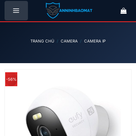
Bỏ
qua
nội
dung
TRANG CHỦ
/
CAMERA
/
CAMERA IP
-56%