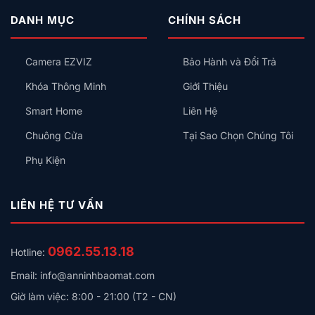
DANH MỤC
CHÍNH SÁCH
Camera EZVIZ
Bảo Hành và Đổi Trả
Khóa Thông Minh
Giới Thiệu
H8C Pro 4K Chế độ xem toàn cảnh với tầm nhìn 4K
Smart Home
Liên Hệ
đẳng cấp tiếp theo
Chuông Cửa
Tại Sao Chọn Chúng Tôi
Camera H8c Pro 8MP
mới quyết tâm nâng cấp mức độ
Phụ Kiện
bảo vệ không gian ngoài trời của bạn. Với độ phân giải
4K sống động, nó đảm bảo rằng ngay cả những chi
tiết nhỏ nhất cũng được ghi lại — bạn có thể dễ dàng
LIÊN HỆ TƯ VẤN
nhìn thấy khuôn mặt của chú chó vui vẻ của mình ngay
cả ở khoảng cách xa. Bổ sung cho chức năng xoay
0962.55.13.18
Hotline:
ngang và nghiêng, camera cung cấp khả năng bảo vệ
toàn diện 360 độ để bạn an tâm lâu dài.
Email: info@anninhbaomat.com
Giờ làm việc: 8:00 - 21:00 (T2 - CN)