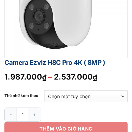
Camera Ezviz H8C Pro 4K ( 8MP )
Khoảng
1.987.000
–
2.537.000
₫
₫
giá:
từ
Thẻ nhớ kèm theo
1.987.00
đến
Camera Ezviz H8C Pro 4K ( 8MP ) số lượng
2.537.00
THÊM VÀO GIỎ HÀNG