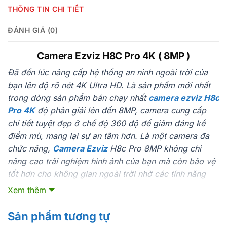
THÔNG TIN CHI TIẾT
ĐÁNH GIÁ (0)
Camera Ezviz H8C Pro 4K ( 8MP )
Đã đến lúc nâng cấp hệ thống an ninh ngoài trời của
bạn lên độ rõ nét 4K Ultra HD. Là sản phẩm mới nhất
trong dòng sản phẩm bán chạy nhất
camera ezviz H8c
Pro 4K
độ phân giải lên đến 8MP, camera cung cấp
chi tiết tuyệt đẹp ở chế độ 360 độ để giảm đáng kể
điểm mù, mang lại sự an tâm hơn. Là một camera đa
chức năng,
Camera Ezviz
H8c Pro 8MP không chỉ
nâng cao trải nghiệm hình ảnh của bạn mà còn bảo vệ
tốt hơn cho không gian ngoài trời nhờ các tính năng
phát hiện đa dạng. Nhìn thấy, phát hiện, ngăn chặn và
Xem thêm
tương tác dễ dàng chỉ với một
camera H8c Pro 4K giá
rẻ
.
Sản phẩm tương tự