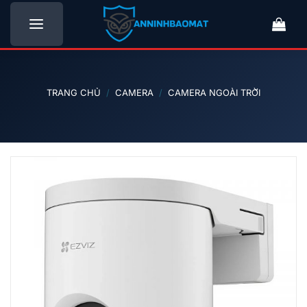
Bỏ
qua
nội
dung
TRANG CHỦ
/
CAMERA
/
CAMERA NGOÀI TRỜI