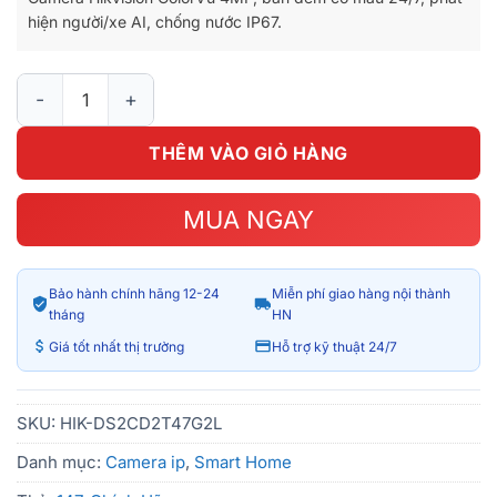
2.990.000₫.
là:
hiện người/xe AI, chống nước IP67.
2.590.000₫.
Camera IP Hikvision DS-2CD2T47G2-L ColorVu 4MP số lượng
THÊM VÀO GIỎ HÀNG
MUA NGAY
Bảo hành chính hãng 12-24
Miễn phí giao hàng nội thành
tháng
HN
Giá tốt nhất thị trường
Hỗ trợ kỹ thuật 24/7
SKU:
HIK-DS2CD2T47G2L
Danh mục:
Camera ip
,
Smart Home