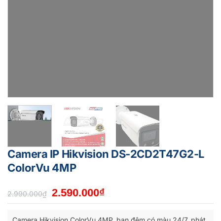
Camera IP Hikvision DS-2CD2T47G2-L
ColorVu 4MP
Giá
Giá
2.590.000
₫
2.990.000
₫
gốc
hiện
là:
tại
Camera Hikvision ColorVu 4MP, ban đêm có màu 24/7, phát