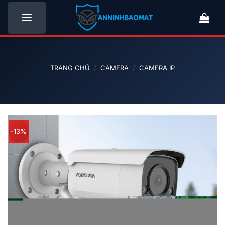
Bỏ
qua
nội
dung
TRANG CHỦ
/
CAMERA
/
CAMERA IP
-13%