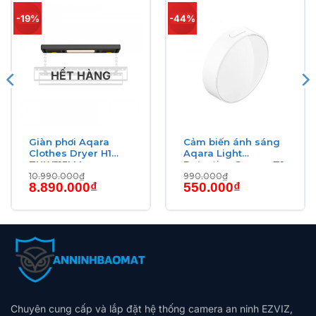
-19%
-44%
HẾT HÀNG
Giàn phơi Aqara
Cảm biến ánh sáng
Clothes Dryer H1
Aqara Light
ZNLYJ13LM
Detection Sensor T1
10.990.000
₫
990.000
₫
Giá
Giá
Giá
Giá
8.890.000
₫
550.000
₫
gốc
hiện
gốc
hiện
là:
tại
là:
tại
10.990.000₫.
là:
990.000₫.
là:
8.890.000₫.
550.000₫.
Chuyên cung cấp và lắp đặt hệ thống camera an ninh EZVIZ,